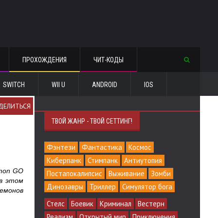
ПРОХОЖДЕНИЯ
ЧИТ-КОДЫ
SWITCH
WII U
ANDROID
IOS
ДЕЛИТЬСЯ
ТВОЙ ЖАНР - ТВОЙ СЕТТИНГ!
Фэнтези
Фантастика
Космос
Киберпанк
Стимпанк
Антиутопия
emon GO
Постапокалипсис
Выживание
Зомби
 в этом
Динозавры
Триллер
Симулятор бога
кемонов
Стелс
Боевик
Криминал
Вестерн
Реализм
Открытый мир
Приключения