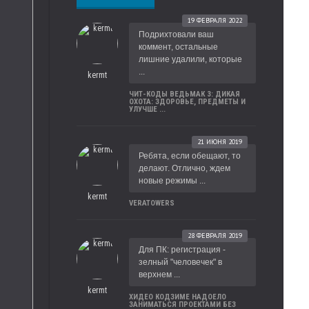
19 ФЕВРАЛЯ 2022
Подрихтовали ваш
коммент, остальные
лишние удалили, которые
...
kermt
ЧИТ-КОДЫ ВЕДЬМАК 3: ДИКАЯ
ОХОТА: ЗДОРОВЬЕ, ПРЕДМЕТЫ И
УЛУЧШЕ ...
21 ИЮНЯ 2019
Ребята, если обещают, то
делают. Отлично, ждем
новые режимы ...
kermt
VERATOWERS
28 ФЕВРАЛЯ 2019
Для ПК: регистрация -
зелный "человечек" в
верхнем ...
kermt
ХИДЕО КОДЗИМЕ НАДОЕЛО
ЗАНИМАТЬСЯ ПРОЕКТАМИ БЕЗ