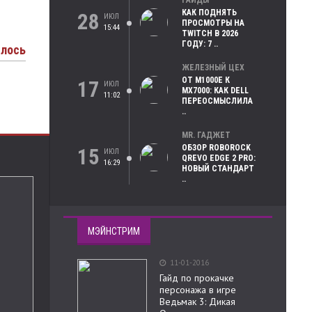
ГАЙДЫ
КАК ПОДНЯТЬ
28
ИЮЛ
ПРОСМОТРЫ НА
15:44
TWITCH В 2026
ГОДУ: 7 ..
илось
ЖЕЛЕЗНЫЙ ЦЕХ
ОТ M1000E К
17
ИЮЛ
MX7000: КАК DELL
11:02
ПЕРЕОСМЫСЛИЛА
..
MR. ГАДЖЕТ
ОБЗОР ROBOROCK
15
ИЮЛ
QREVO EDGE 2 PRO:
16:29
НОВЫЙ СТАНДАРТ
..
МЭЙНСТРИМ
11-01-2016
Гайд по прокачке
персонажа в игре
Ведьмак 3: Дикая