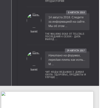
ПРЕДЫСТОРИИ
8 АВГУСТА 2018
14 августа 2018. Следите
за информацией на сайте.
Мы об этом ...
kermt
THE WALKING DEAD ОТ TELLTALE:
ПОСЛЕДНИЙ 4 СЕЗОН - ДАТА
ВЫХОД ...
29 АВГУСТА 2017
Начитано на форумах,
передаю почти как есть...
М ...
kermt
ЧИТ-КОДЫ ВЕДЬМАК 3: ДИКАЯ
ОХОТА: ЗДОРОВЬЕ, ПРЕДМЕТЫ И
УЛУЧШЕ ...