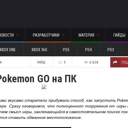
НОВОСТИ
РАЗРАБОТЧИКИ
МАТЕРИЯ
ГАЙДЫ
XBOX ONE
XBOX 360
PS5
PS4
PS3
ПО
54
ГАЙД
5
6 628
Pokemon GO на ПК
ими вкусами старатели придумали способ, как запустить Pok
ре. Сразу оговоримся, что полноценного погружения от игры
ричем смысл игры, заключающийся в самостоятельном поиске по
дется ставить обманное местоположение.