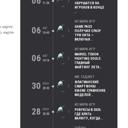
06
11:20
ОБРУШАТСЯ НА
ИГРОКОВ В КОНЦЕ
..
ИЗ МИРА ИГР
 карте.
GAME PASS
06
АВГ
ПОЛУЧИЛ СРАЗУ
о карте
10:43
ТРИ ХИТА —
ВКЛЮЧАЯ ..
ИЗ МИРА ИГР
MARVEL TŌKON
06
АВГ
FIGHTING SOULS:
10:16
ГЛАВНЫЙ
ФАЙТИНГ ЛЕТА ..
MR. ГАДЖЕТ
ФЛАГМАНСКИЕ
30
ИЮЛ
СМАРТФОНЫ
20:33
XIAOMI: СРАВНЕНИЕ
МОДЕЛЕЙ ..
ИЗ МИРА ИГР
28
ИЮЛ
РОБУКСЫ В 2026:
20:30
ГДЕ БРАТЬ
ВАЛЮТУ, КОГДА ..