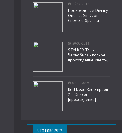
26-10-2017
Прохождение Divinity
Original Sin 2: от
Свежего бриза и
20-03-2018
STALKER Тень
Чернобыля - полное
прохождение: квесты,
07-01-2019
Red Dead Redemption
2 – Эпилог
[прохождение]
ЧТО ГОВОРЯТ?