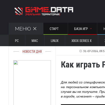
МЕНЮ
СТАРТ
БАЗА ИГР
PC
MAC
LINUX
XBOX SERIES X
31-07-2016, 09:
НОВОСТИ ДНЯ
Как играть 
Для людей со специфическ
на персональном компьюте
случае вы не получите. П
в городе, исчезнет – при