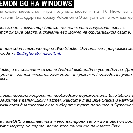
EMON GO НА WINDOWS
ючительно мобильная игра получила место и на ПК. Ниже вы 
ействий, благодаря которому Pokemon GO запустится на компьютер
ны скачать эмулятор Android, позволяющий запускать игры с
ся он Blue Stacks, а скачать его можно на официальном сайте.
т проходить именно через Blue Stacks. Остальные программы м
тсюда -
http://rgho.st/7mzGcfCnb
acks, и в появившемся меню Android выбирайте устройства. Да
тройки», затем «местоположение» и «режим». Последний пункт 
ва».
новка прошла корректно, необходимо переместить Blue Stacks 
айдите в папку Lucky Patcher, найдите там Blue Stacks и нажми
ывшемся диалоговом окне выберите пункт переноса в System/ap
в FakeGPS и выставить в меню настроек галочки на Start on boot
ьте маркер на карте, после чего кликайте по кнопке Play.