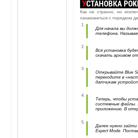
У
СТАНОВКА POK
Как ни странно, но искл
ознакомиться с порядком д
Для начала вы долж
телефона. Называет
Вся установка буде
скачать архивом о
Открывайте Blue St
переходите в «нас
датчикам устройст
Теперь, чтобы уста
системные файлы. З
приложению. В откр
Далее нужно зайти 
Expert Mode. Постав