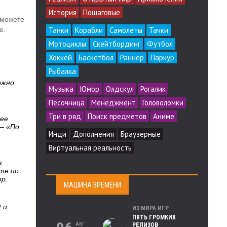
История
Пошаговые
сможете
Танки
Корабли
Самолеты
Тачки
е.
Мотоциклы
Скейтбординг
Футбол
Хоккей
Баскетбол
Раннер
Паркур
Рыбалка
ожно
Музыка
Юмор
Олдскул
Рогалик
Песочница
Менеджмент
Головоломки
Три в ряд
Поиск предметов
Аниме
лее
– «По
Инди
Дополнения
Браузерные
Виртуальная реальность
в
те по
p.
МАШИНА ВРЕМЕНИ
 и
ИЗ МИРА ИГР
ПЯТЬ ГРОМКИХ
АВГ
РЕЛИЗОВ