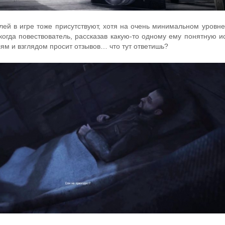
лей в игре тоже присутствуют, хотя на очень минимальном уровне
 когда повествователь, рассказав какую-то одному ему понятную и
ям и взглядом просит отзывов… что тут ответишь?