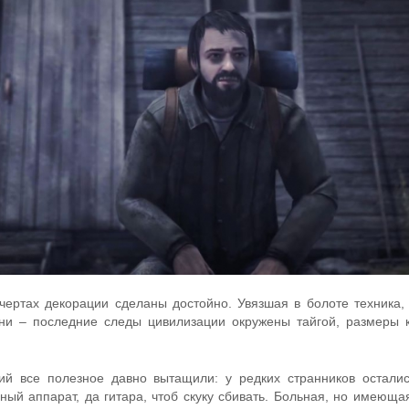
чертах декорации сделаны достойно. Увязшая в болоте техника,
ни – последние следы цивилизации окружены тайгой, размеры 
й все полезное давно вытащили: у редких странников остали
ный аппарат, да гитара, чтоб скуку сбивать. Больная, но имеюща