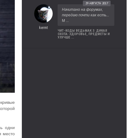
29 АВГУСТА 2017
Начитано на форумах,
передаю почти как есть...
М ...
kermt
ЧИТ-КОДЫ ВЕДЬМАК 3: ДИКАЯ
ОХОТА: ЗДОРОВЬЕ, ПРЕДМЕТЫ И
УЛУЧШЕ ...
 кривые
которой
сь одни
я место