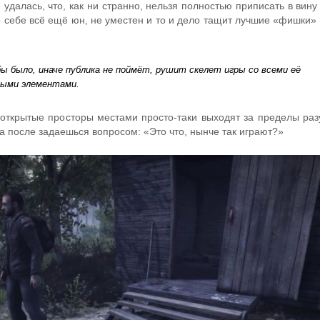
далась, что, как ни странно, нельзя полностью приписать в вину 
 себе всё ещё юн, не уместен и то и дело тащит лучшие «фишки» 
ы было, иначе публика не поймёт, рушит скелет игры со всеми её
ными элементами.
 открытые просторы местами просто-таки выходят за пределы раз
 а после задаешься вопросом: «Это что, нынче так играют?»