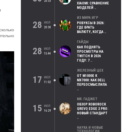
20:33
XIAOMI: СРАВНЕНИЕ
МОДЕЛЕЙ ..
я
ИЗ МИРА ИГР
28
ИЮЛ
РОБУКСЫ В 2026:
20:30
ГДЕ БРАТЬ
сколько
ВАЛЮТУ, КОГДА ..
ительно
ГАЙДЫ
КАК ПОДНЯТЬ
28
ИЮЛ
ПРОСМОТРЫ НА
15:44
TWITCH В 2026
ГОДУ: 7 ..
ЖЕЛЕЗНЫЙ ЦЕХ
ОТ M1000E К
17
ИЮЛ
MX7000: КАК DELL
11:02
ПЕРЕОСМЫСЛИЛА
..
MR. ГАДЖЕТ
ОБЗОР ROBOROCK
15
ИЮЛ
QREVO EDGE 2 PRO:
16:29
НОВЫЙ СТАНДАРТ
..
НАУКА И НОВЫЕ
ТЕХНОЛОГИИ