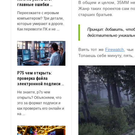
В общем и целом, 35ММ не у
главные ошибки ..
Жанр таких проектов сам по
Переезжаете с игровым
старших братьев.
компьютером? Три детали,
которые умирают в дороге.
Как перевезти ПК и не ...
Принцип: добавить, чтоб
действительно уникаль
Взять тот же
Firewatch
, чьи
Топаешь себе минуту, пять,
P7S чем открыть:
проверка файла
электронной подписи ..
Не знаете, p7s чем
открыть? Объясняем, что
это за формат подписи и
как проверить его онлайн и
на ...