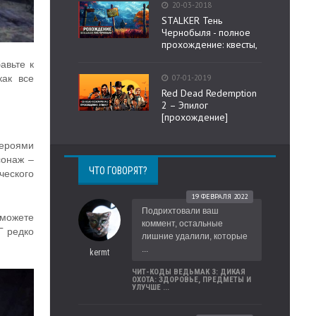
20-03-2018
STALKER Тень
Чернобыля - полное
прохождение: квесты,
авьте к
07-01-2019
как все
Red Dead Redemption
2 – Эпилог
[прохождение]
Героями
сонаж –
ЧТО ГОВОРЯТ?
ческого
19 ФЕВРАЛЯ 2022
Подрихтовали ваш
 можете
коммент, остальные
Г редко
лишние удалили, которые
...
kermt
ЧИТ-КОДЫ ВЕДЬМАК 3: ДИКАЯ
ОХОТА: ЗДОРОВЬЕ, ПРЕДМЕТЫ И
УЛУЧШЕ ...