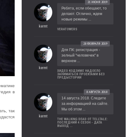
21 ИЮНЯ 2019
Ребята, если обещают, то
делают. Отлично, ждем
новые режимы ...
kermt
VERATOWERS
28 ФЕВРАЛЯ 2019
Для ПК: регистрация -
зелный "человечек" в
верхнем ...
kermt
ХИДЕО КОДЗИМЕ НАДОЕЛО
ЗАНИМАТЬСЯ ПРОЕКТАМИ БЕЗ
ПРЕДЫСТОРИИ
матике
гедия в
8 АВГУСТА 2018
14 августа 2018. Следите
за информацией на сайте.
Мы об этом ...
ть, так
kermt
удастся
THE WALKING DEAD ОТ TELLTALE:
ПОСЛЕДНИЙ 4 СЕЗОН - ДАТА
ВЫХОД ...