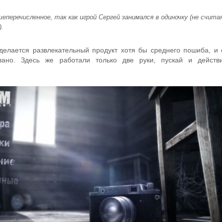
еперечисленное, так как игрой Сергей занимался в одиночку (не счита
).
 делается развлекательный продукт хотя бы среднего пошиба, и 
вано. Здесь же работали только две руки, пускай и действ