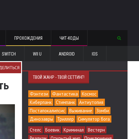
ПРОХОЖДЕНИЯ
ЧИТ-КОДЫ
SWITCH
WII U
ANDROID
IOS
ДЕЛИТЬСЯ
ТВОЙ ЖАНР - ТВОЙ СЕТТИНГ!
ть
Фэнтези
Фантастика
Космос
Киберпанк
Стимпанк
Антиутопия
Постапокалипсис
Выживание
Зомби
Динозавры
Триллер
Симулятор бога
Стелс
Боевик
Криминал
Вестерн
Реализм
Открытый мир
Приключения