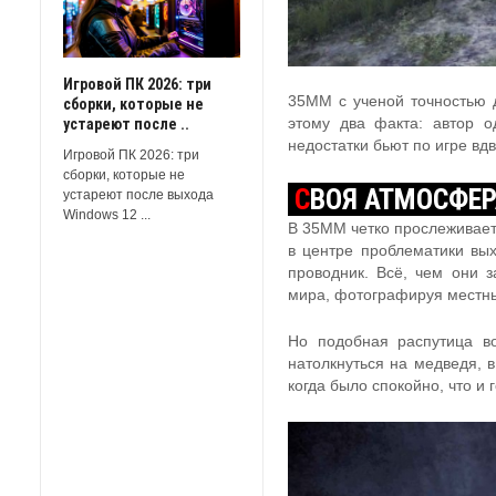
Игровой ПК 2026: три
35ММ с ученой точностью д
сборки, которые не
устареют после ..
этому два факта: автор о
недостатки бьют по игре вд
Игровой ПК 2026: три
сборки, которые не
С
ВОЯ АТМОСФЕ
устареют после выхода
Windows 12 ...
В 35ММ четко прослеживает
в центре проблематики вых
проводник. Всё, чем они з
мира, фотографируя местн
Но подобная распутица во
натолкнуться на медведя, 
когда было спокойно, что и 