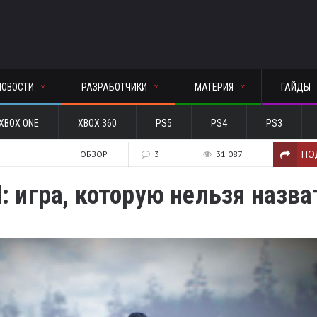
НОВОСТИ
РАЗРАБОТЧИКИ
МАТЕРИЯ
ГАЙДЫ
XBOX ONE
XBOX 360
PS5
PS4
PS3
ПО
ОБЗОР
3
31 087
 игра, которую нельзя назва