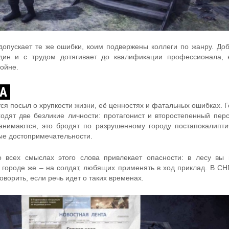
опускает те же ошибки, коим подвержены коллеги по жанру. Доб
дин и с трудом дотягивает до квалификации профессионала, 
войне.
РА
ся посыл о хрупкости жизни, её ценностях и фатальных ошибках. 
одят две безликие личности: протагонист и второстепенный пер
анимаются, это бродят по разрушенному городу постапокалипти
ые достопримечательности.
 всех смыслах этого слова привлекает опасности: в лесу вы
в городе же – на солдат, любящих применять в ход приклад. В СН
говорить, если речь идет о таких временах.