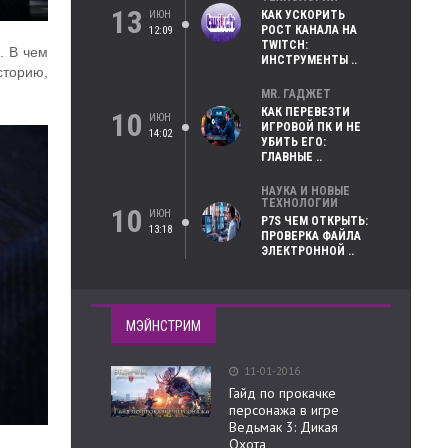
13
ИЮН
КАК УСКОРИТЬ
РОСТ КАНАЛА НА
12:09
TWITCH:
. В чем
ИНСТРУМЕНТЫ ..
сторию,
MR. ГАДЖЕТ
КАК ПЕРЕВЕЗТИ
10
ИЮН
ИГРОВОЙ ПК И НЕ
14:02
УБИТЬ ЕГО:
ГЛАВНЫЕ ..
НАУКА И НОВЫЕ
ТЕХНОЛОГИИ
10
ИЮН
P7S ЧЕМ ОТКРЫТЬ:
13:18
ПРОВЕРКА ФАЙЛА
ЭЛЕКТРОННОЙ ..
МЭЙНСТРИМ
11-01-2016
Гайд по прокачке
персонажа в игре
Ведьмак 3: Дикая
Охота