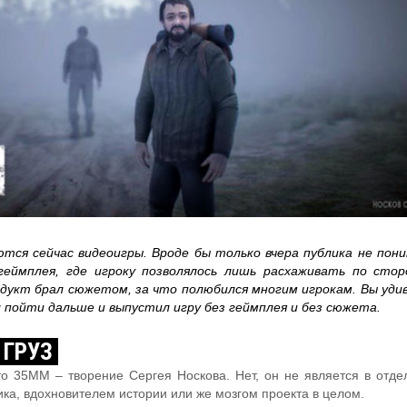
ются сейчас видеоигры. Вроде бы только вчера публика не по
геймплея, где игроку позволялось лишь расхаживать по сто
одукт брал сюжетом, за что полюбился многим игрокам. Вы уди
 пойти дальше и выпустил игру без геймплея и без сюжета.
 ГРУЗ
что 35MM – творение Сергея Носкова. Нет, он не является в отде
ка, вдохновителем истории или же мозгом проекта в целом.