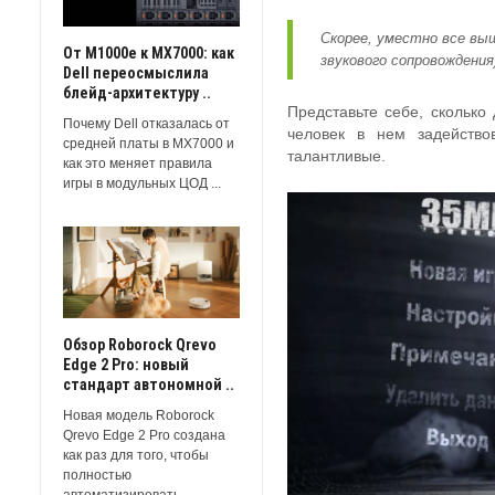
Скорее, уместно все выш
От M1000e к MX7000: как
звукового сопровождения
Dell переосмыслила
блейд-архитектуру ..
Представьте себе, сколько
Почему Dell отказалась от
человек в нем задейство
средней платы в MX7000 и
талантливые.
как это меняет правила
игры в модульных ЦОД ...
Обзор Roborock Qrevo
Edge 2 Pro: новый
стандарт автономной ..
Новая модель Roborock
Qrevo Edge 2 Pro создана
как раз для того, чтобы
полностью
автоматизировать ...