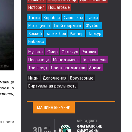
История
Пошаговые
Танки
Корабли
Самолеты
Тачки
Мотоциклы
Скейтбординг
Футбол
Хоккей
Баскетбол
Раннер
Паркур
Рыбалка
Музыка
Юмор
Олдскул
Рогалик
Песочница
Менеджмент
Головоломки
Три в ряд
Поиск предметов
Аниме
Инди
Дополнения
Браузерные
нимающе
Виртуальная реальность
ронам и
витесь,
МАШИНА ВРЕМЕНИ
MR. ГАДЖЕТ
льности
ФЛАГМАНСКИЕ
30
ИЮЛ
СМАРТФОНЫ