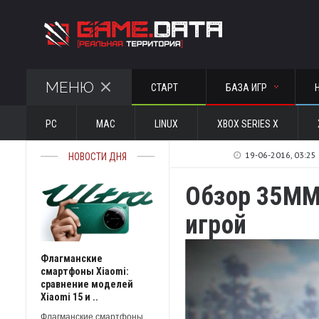
МЕНЮ
СТАРТ
БАЗА ИГР
PC
MAC
LINUX
XBOX SERIES X
19-06-2016, 03:25
НОВОСТИ ДНЯ
Обзор 35MM:
игрой
Флагманские
смартфоны Xiaomi:
сравнение моделей
Xiaomi 15 и ..
Флагманские смартфоны