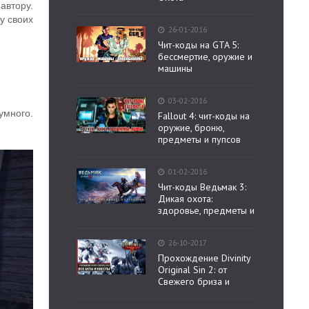
автору.
у своих
26-01-2016
Чит-коды на GTA 5:
бессмертие, оружие и
машины
03-02-2016
умного.
Fallout 4: чит-коды на
оружие, броню,
предметы и пупсов
01-02-2016
Чит-коды Ведьмак 3:
Дикая охота:
здоровье, предметы и
26-10-2017
Прохождение Divinity
Original Sin 2: от
Свежего бриза и