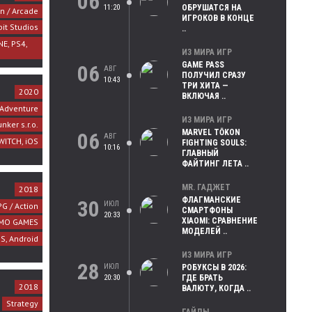
06
11:20
ОБРУШАТСЯ НА
on / Arcade
ИГРОКОВ В КОНЦЕ
it Studios
..
E, PS4,
ИЗ МИРА ИГР
GAME PASS
06
АВГ
ПОЛУЧИЛ СРАЗУ
10:43
ТРИ ХИТА —
2020
ВКЛЮЧАЯ ..
Adventure
ИЗ МИРА ИГР
nker s.r.o.
MARVEL TŌKON
06
АВГ
WITCH, iOS
FIGHTING SOULS:
10:16
ГЛАВНЫЙ
ФАЙТИНГ ЛЕТА ..
MR. ГАДЖЕТ
2018
ФЛАГМАНСКИЕ
30
ИЮЛ
G / Action
СМАРТФОНЫ
20:33
XIAOMI: СРАВНЕНИЕ
CMO GAMES
МОДЕЛЕЙ ..
S, Android
ИЗ МИРА ИГР
28
ИЮЛ
РОБУКСЫ В 2026:
20:30
ГДЕ БРАТЬ
2018
ВАЛЮТУ, КОГДА ..
Strategy