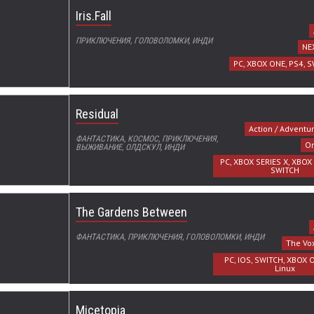
Iris.Fall
ПРИКЛЮЧЕНИЯ, ГОЛОВОЛОМКИ, ИНДИ
NE
PC, XBOX ONE, PS4, S
Residual
Action / Adventu
ФАНТАСТИКА, КОСМОС, ПРИКЛЮЧЕНИЯ,
Or
ВЫЖИВАНИЕ, ОЛДСКУЛ, ИНДИ
PC, XBOX SERIES X, XBOX
SWITCH
The Gardens Between
ФАНТАСТИКА, ПРИКЛЮЧЕНИЯ, ГОЛОВОЛОМКИ, ИНДИ
The Vo
PC, IOS, SWITCH, XBOX 
Linux
Micetopia