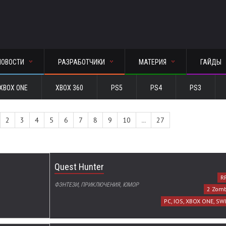
НОВОСТИ
РАЗРАБОТЧИКИ
МАТЕРИЯ
ГАЙДЫ
XBOX ONE
XBOX 360
PS5
PS4
PS3
2
3
4
5
6
7
8
9
10
...
27
Quest Hunter
RP
ФЭНТЕЗИ, ПРИКЛЮЧЕНИЯ, ЮМОР
2 Zom
PC, IOS, XBOX ONE, SWI