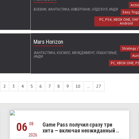
Acti
БОЕВИК, ФАНТАСТИКА, КИБЕРПАНК, ОЛДСКУЛ, ИНДИ
Easy Tri
PC, PS4, XBOX ONE, SWI
Android
Mars Horizon
Strategy /
ФАНТАСТИКА, КОСМОС, МЕНЕДЖМЕНТ, ПОШАГОВЫЕ,
Auro
ИНДИ
PC, XBOX ONE, P
2
3
4
5
6
7
8
9
10
...
27
06
08
Game Pass получил сразу три
хита — включая неожиданный ..
2026