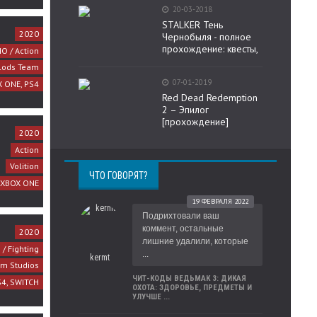
20-03-2018
STALKER Тень
2020
Чернобыля - полное
прохождение: квесты,
O / Action
lods Team
07-01-2019
 ONE, PS4
Red Dead Redemption
2 – Эпилог
[прохождение]
2020
Action
Volition
ЧТО ГОВОРЯТ?
, XBOX ONE
19 ФЕВРАЛЯ 2022
Подрихтовали ваш
коммент, остальные
2020
лишние удалили, которые
 / Fighting
...
kermt
lm Studios
ЧИТ-КОДЫ ВЕДЬМАК 3: ДИКАЯ
S4, SWITCH
ОХОТА: ЗДОРОВЬЕ, ПРЕДМЕТЫ И
УЛУЧШЕ ...