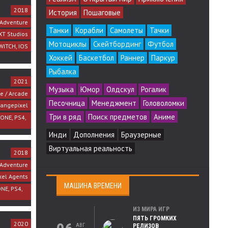
2018
История
Пошаговые
Adventure
Танки
Корабли
Самолеты
Тачки
XT Studios
Мотоциклы
Скейтбординг
Футбол
WITCH, IOS
Хоккей
Баскетбол
Раннер
Паркур
Рыбалка
2021
Музыка
Юмор
Олдскул
Рогалик
re / Arcade
Песочница
Менеджмент
Головоломки
angepixel
Три в ряд
Поиск предметов
Аниме
 ONE, PS4,
Инди
Дополнения
Браузерные
Виртуальная реальность
2018
Adventure
xel Agents
МАШИНА ВРЕМЕНИ
ONE, PS4,
ИЗ МИРА ИГР
ПЯТЬ ГРОМКИХ
2020
АВГ
РЕЛИЗОВ