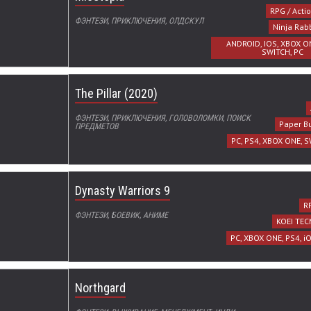
RPG / Acti
ФЭНТЕЗИ, ПРИКЛЮЧЕНИЯ, ОЛДСКУЛ
Ninja Rabb
ANDROID, IOS, XBOX ON
SWITCH, PC
The Pillar (2020)
ФЭНТЕЗИ, ПРИКЛЮЧЕНИЯ, ГОЛОВОЛОМКИ, ПОИСК
Paper Bu
ПРЕДМЕТОВ
PC, PS4, XBOX ONE, S
Dynasty Warriors 9
RP
ФЭНТЕЗИ, БОЕВИК, АНИМЕ
KOEI TE
PC, XBOX ONE, PS4, iO
Northgard