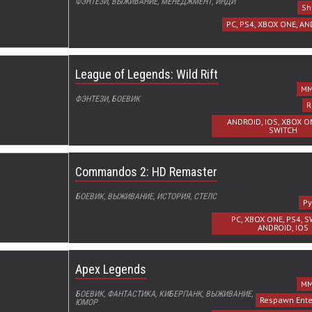
ФЭНТЕЗИ, ВЫЖИВАНИЕ, МЕНЕДЖМЕНТ, ИНДИ
Sh
PC, PS4, XBOX ONE, AN
League of Legends: Wild Rift
MM
ФЭНТЕЗИ, БОЕВИК
R
ANDROID, IOS, XBOX ON
SWITCH
Commandos 2: HD Remaster
БОЕВИК, ВЫЖИВАНИЕ, ИСТОРИЯ, СТЕЛС
Py
PC, XBOX ONE, PS4, S
ANDROID, IOS
Apex Legends
MM
БОЕВИК, ФАНТАСТИКА, КИБЕРПАНК, ВЫЖИВАНИЕ,
Respawn Ente
ЮМОР