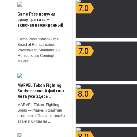
Game Pass получил
сразу три хита —
включая неожиданный
..
Game Pass пополнился
Beast of Reincarnation,
PowerWash Simulator 2 и
Monsters are Coming!.
Макже ...
MARVEL Tōkon Fighting
Souls: главный файтинг
лета уже здесь ..
MARVEL Tōkon: Fighting
Souls — главный файтинг
этого лета. Эпичные комбо-
атаки и битвы на ...