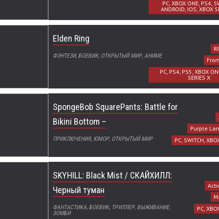
PC, XBOX ONE, PS4, S
ANDROID, IOS, XBOX S
Elden Ring
RP
ФЭНТЕЗИ, БОЕВИК, ОТКРЫТЫЙ МИР, АНИМЕ
From
PC, PS4, PS5, XBOX ON
SERIES X
SpongeBob SquarePants: Battle for
Bikini Bottom –
Purple La
ПРИКЛЮЧЕНИЯ, ЮМОР, ОТКРЫТЫЙ МИР
PC, SWITCH, XBO
SKYHILL: Black Mist / СКАЙХИЛЛ:
Acti
Черный туман
M
ФАНТАСТИКА, БОЕВИК, ТРИЛЛЕР, ВЫЖИВАНИЕ,
PC, XBO
ЗОМБИ