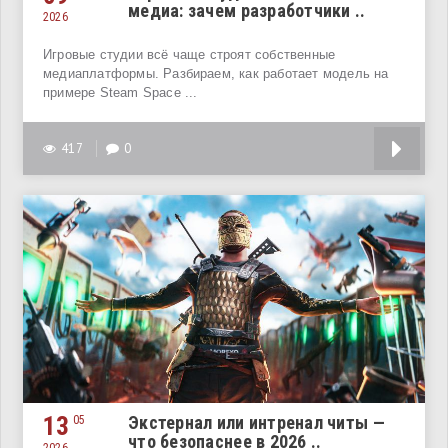
медиа: зачем разработчики ..
2026
Игровые студии всё чаще строят собственные
медиаплатформы. Разбираем, как работает модель на
примере Steam Space ...
417
0
13
Экстернал или интренал читы —
05
что безопаснее в 2026 ..
2026