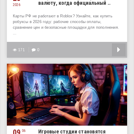
валюту, когда официальный ..
2026
Карты РФ не работают в Roblox? Узнайте, как купить
робуксы в 2026 году: рабочие способы оплаты,
сравнение цен и безопасные площадки для пополнения.
...
171
0
09
Игровые студии становятся
06