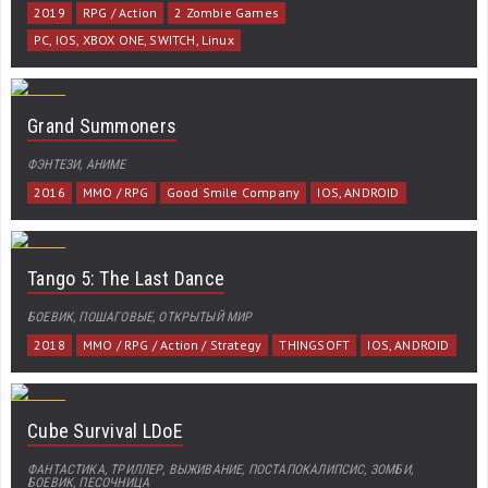
2019
RPG / Action
2 Zombie Games
PC, IOS, XBOX ONE, SWITCH, Linux
Grand Summoners
ФЭНТЕЗИ, АНИМЕ
2016
MMO / RPG
Good Smile Company
IOS, ANDROID
Tango 5: The Last Dance
БОЕВИК, ПОШАГОВЫЕ, ОТКРЫТЫЙ МИР
2018
MMO / RPG / Action / Strategy
THINGSOFT
IOS, ANDROID
Cube Survival LDoE
ФАНТАСТИКА, ТРИЛЛЕР, ВЫЖИВАНИЕ, ПОСТАПОКАЛИПСИС, ЗОМБИ,
БОЕВИК, ПЕСОЧНИЦА