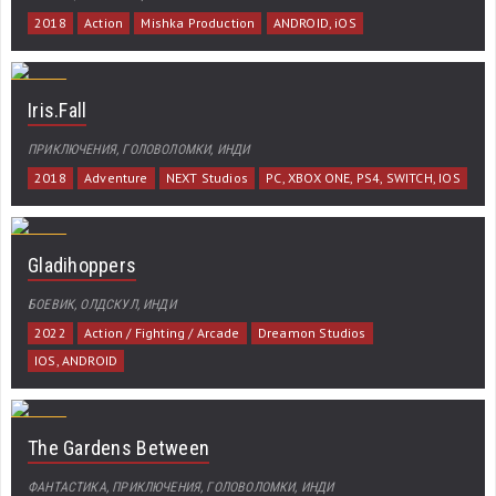
2018
Action
Mishka Production
ANDROID, iOS
Iris.Fall
ПРИКЛЮЧЕНИЯ, ГОЛОВОЛОМКИ, ИНДИ
2018
Adventure
NEXT Studios
PC, XBOX ONE, PS4, SWITCH, IOS
Gladihoppers
БОЕВИК, ОЛДСКУЛ, ИНДИ
2022
Action / Fighting / Arcade
Dreamon Studios
IOS, ANDROID
The Gardens Between
ФАНТАСТИКА, ПРИКЛЮЧЕНИЯ, ГОЛОВОЛОМКИ, ИНДИ