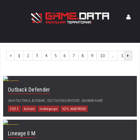
1
2
3
4
5
6
7
8
9
10
...
13
Outback Defender
ФАНТАСТИКА, БОЕВИК, ПОСТАПОКАЛИПСИС, ВЫЖИВАНИЕ
2021
Action
Indiegogo
IOS, ANDROID
Lineage II M