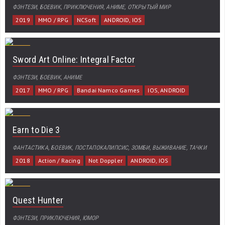
ФЭНТЕЗИ, БОЕВИК, ПРИКЛЮЧЕНИЯ, АНИМЕ, ОТКРЫТЫЙ МИР
2019
MMO / RPG
NCSoft
ANDROID, IOS
Sword Art Online: Integral Factor
ФЭНТЕЗИ, БОЕВИК, АНИМЕ
2017
MMO / RPG
Bandai Namco Games
IOS, ANDROID
Earn to Die 3
ФАНТАСТИКА, БОЕВИК, ПОСТАПОКАЛИПСИС, ЗОМБИ, ВЫЖИВАНИЕ, ТАЧКИ
2018
Action / Racing
Not Doppler
ANDROID, IOS
Quest Hunter
ФЭНТЕЗИ, ПРИКЛЮЧЕНИЯ, ЮМОР