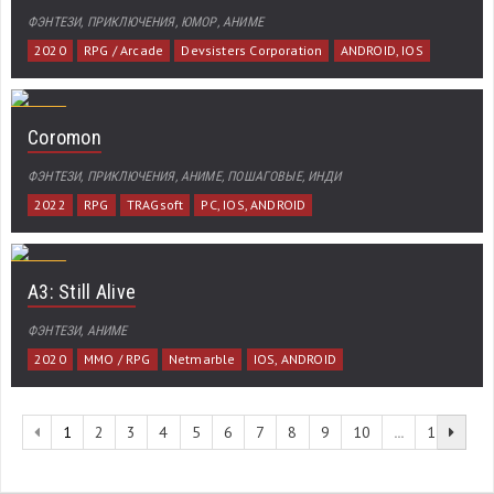
ФЭНТЕЗИ, ПРИКЛЮЧЕНИЯ, ЮМОР, АНИМЕ
2020
RPG / Arcade
Devsisters Corporation
ANDROID, IOS
Coromon
ФЭНТЕЗИ, ПРИКЛЮЧЕНИЯ, АНИМЕ, ПОШАГОВЫЕ, ИНДИ
2022
RPG
TRAGsoft
PC, IOS, ANDROID
A3: Still Alive
ФЭНТЕЗИ, АНИМЕ
2020
MMO / RPG
Netmarble
IOS, ANDROID
1
2
3
4
5
6
7
8
9
10
...
13