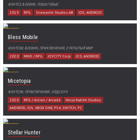
ФЭНТЕЗ, БОЕВИК, ПОШАГОВЫЕ
2019
RPG
Snowprint Studios AB
IOS, ANDROID
Bless Mobile
ФЭНТЕЗИ, БОЕВИК, ПРИКЛЮЧЕНИЯ, ОТКРЫТЫЙ МИР
2020
MMO / RPG
JOYCITY Corp
IOS, ANDROID
Micetopia
ФЭНТЕЗИ, ПРИКЛЮЧЕНИЯ, ОЛДСКУЛ
2020
RPG / Action / Arcade
Ninja Rabbit Studios
ANDROID, IOS, XBOX ONE, PS4, SWITCH, PC
Stellar Hunter