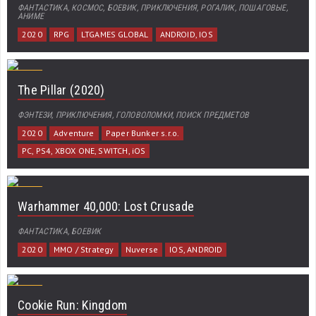
ФАНТАСТИКА, КОСМОС, БОЕВИК, ПРИКЛЮЧЕНИЯ, РОГАЛИК, ПОШАГОВЫЕ,
АНИМЕ
2020
RPG
LTGAMES GLOBAL
ANDROID, IOS
The Pillar (2020)
ФЭНТЕЗИ, ПРИКЛЮЧЕНИЯ, ГОЛОВОЛОМКИ, ПОИСК ПРЕДМЕТОВ
2020
Adventure
Paper Bunker s.r.o.
PC, PS4, XBOX ONE, SWITCH, iOS
Warhammer 40,000: Lost Crusade
ФАНТАСТИКА, БОЕВИК
2020
MMO / Strategy
Nuverse
IOS, ANDROID
Cookie Run: Kingdom