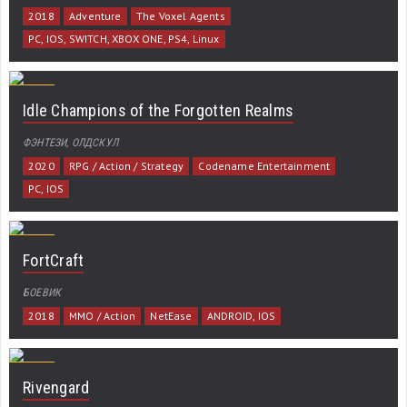
2018
Adventure
The Voxel Agents
PC, IOS, SWITCH, XBOX ONE, PS4, Linux
Idle Champions of the Forgotten Realms
ФЭНТЕЗИ, ОЛДСКУЛ
2020
RPG / Action / Strategy
Codename Entertainment
PC, IOS
FortCraft
БОЕВИК
2018
MMO / Action
NetEase
ANDROID, IOS
Rivengard