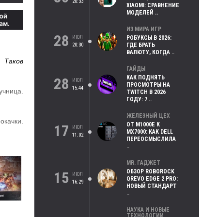
20:33
XIAOMI: СРАВНЕНИЕ
МОДЕЛЕЙ ..
ИЗ МИРА ИГР
28
ИЮЛ
РОБУКСЫ В 2026:
20:30
ГДЕ БРАТЬ
ВАЛЮТУ, КОГДА ..
 Таков
ГАЙДЫ
КАК ПОДНЯТЬ
28
ИЮЛ
ПРОСМОТРЫ НА
15:44
учница.
TWITCH В 2026
ГОДУ: 7 ..
ЖЕЛЕЗНЫЙ ЦЕХ
качки.
ОТ M1000E К
17
ИЮЛ
MX7000: КАК DELL
11:02
ПЕРЕОСМЫСЛИЛА
..
MR. ГАДЖЕТ
ОБЗОР ROBOROCK
15
ИЮЛ
QREVO EDGE 2 PRO:
16:29
НОВЫЙ СТАНДАРТ
..
НАУКА И НОВЫЕ
ТЕХНОЛОГИИ