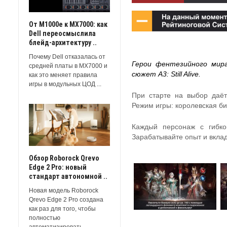
От M1000e к MX7000: как
Dell переосмыслила
блейд-архитектуру ..
Почему Dell отказалась от
Герои фентезийного мира
средней платы в MX7000 и
сюжет A3: Still Alive.
как это меняет правила
игры в модульных ЦОД ...
При старте на выбор даётс
Режим игры: королевская би
Каждый персонаж с гибко
Зарабатывайте опыт и вкла
Обзор Roborock Qrevo
Edge 2 Pro: новый
стандарт автономной ..
Новая модель Roborock
Qrevo Edge 2 Pro создана
как раз для того, чтобы
полностью
автоматизировать ...