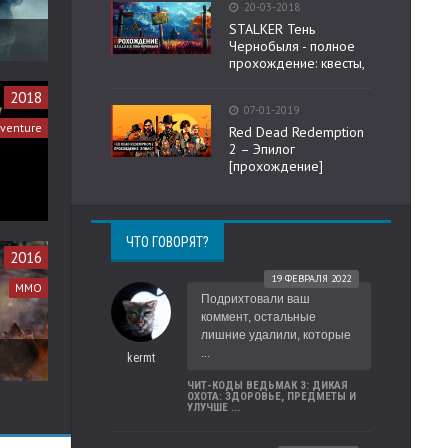
20-03-2018
STALKER Тень
Чернобыля - полное
прохождение: квесты,
2018
07-01-2019
dventure
Red Dead Redemption
2 – Эпилог
[прохождение]
ЧТО ГОВОРЯТ?
2016
19 ФЕВРАЛЯ 2022
MMO
Подрихтовали ваш
коммент, остальные
лишние удалили, которые
...
kermt
ЧИТ-КОДЫ ВЕДЬМАК 3: ДИКАЯ
ОХОТА: ЗДОРОВЬЕ, ПРЕДМЕТЫ И
УЛУЧШЕ ...