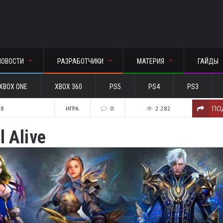
НОВОСТИ
РАЗРАБОТЧИКИ
МАТЕРИЯ
ГАЙДЫ
XBOX ONE
XBOX 360
PS5
PS4
PS3
ПО
18
ИГРА
0
2 282
l Alive