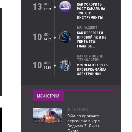
13
ИЮН
КАК УСКОРИТЬ
РОСТ КАНАЛА НА
12:09
TWITCH:
ИНСТРУМЕНТЫ ..
MR. ГАДЖЕТ
КАК ПЕРЕВЕЗТИ
10
ИЮН
ИГРОВОЙ ПК И НЕ
14:02
УБИТЬ ЕГО:
ГЛАВНЫЕ ..
НАУКА И НОВЫЕ
ТЕХНОЛОГИИ
10
ИЮН
P7S ЧЕМ ОТКРЫТЬ:
13:18
ПРОВЕРКА ФАЙЛА
ЭЛЕКТРОННОЙ ..
МЭЙНСТРИМ
11-01-2016
Гайд по прокачке
персонажа в игре
Ведьмак 3: Дикая
Охота