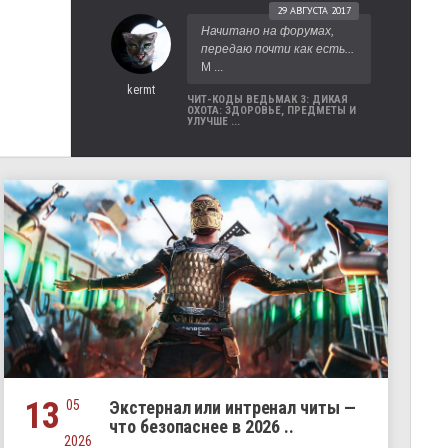
29 АВГУСТА 2017
Начитано на форумах,
передаю почти как есть...
М ...
kermt
ЧИТ-КОДЫ ВЕДЬМАК 3: ДИКАЯ
ОХОТА: ЗДОРОВЬЕ, ПРЕДМЕТЫ И
УЛУЧШЕ ...
13
05
Экстернал или интренал читы —
что безопаснее в 2026 ..
2026