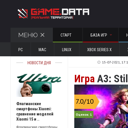
МЕНЮ
СТАРТ
БАЗА ИГР
PC
MAC
LINUX
XBOX SERIES X
15-07-2021, 17:
НОВОСТИ ДНЯ
Игра
A3: Stil
7.0
/10
Флагманские
смартфоны Xiaomi:
сравнение моделей
Оценок:
1
Xiaomi 15 и ..
Флагманские смартфоны