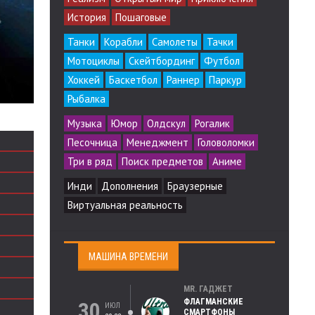
История
Пошаговые
Танки
Корабли
Самолеты
Тачки
Мотоциклы
Скейтбординг
Футбол
Хоккей
Баскетбол
Раннер
Паркур
Рыбалка
Музыка
Юмор
Олдскул
Рогалик
Песочница
Менеджмент
Головоломки
Три в ряд
Поиск предметов
Аниме
Инди
Дополнения
Браузерные
Виртуальная реальность
МАШИНА ВРЕМЕНИ
MR. ГАДЖЕТ
ФЛАГМАНСКИЕ
30
ИЮЛ
СМАРТФОНЫ