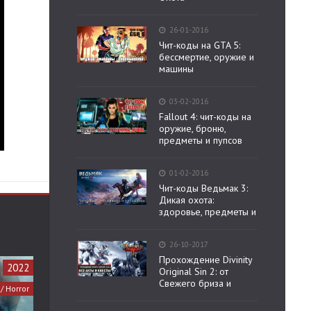
26-01-2016
Чит-коды на GTA 5:
бессмертие, оружие и
машины
03-02-2016
Fallout 4: чит-коды на
оружие, броню,
предметы и пупсов
01-02-2016
Чит-коды Ведьмак 3:
Дикая охота:
здоровье, предметы и
26-10-2017
Прохождение Divinity
2022
Original Sin 2: от
Свежего бриза и
 / Horror