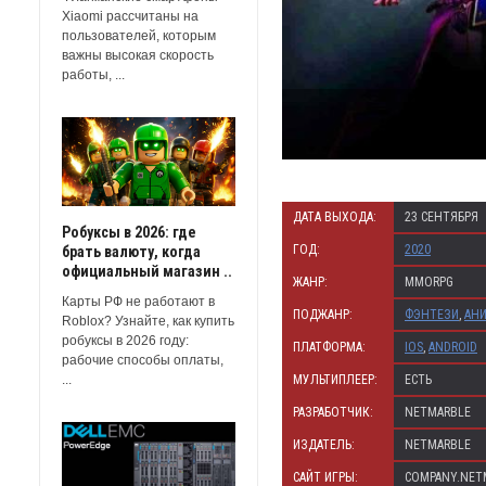
Xiaomi рассчитаны на
пользователей, которым
важны высокая скорость
работы, ...
ДАТА ВЫХОДА:
23 СЕНТЯБРЯ
Робуксы в 2026: где
ГОД:
2020
брать валюту, когда
официальный магазин ..
ЖАНР:
MMORPG
Карты РФ не работают в
ПОДЖАНР:
ФЭНТЕЗИ
,
АН
Roblox? Узнайте, как купить
робуксы в 2026 году:
ПЛАТФОРМА:
IOS
,
ANDROID
рабочие способы оплаты,
МУЛЬТИПЛЕЕР:
ЕСТЬ
...
РАЗРАБОТЧИК:
NETMARBLE
ИЗДАТЕЛЬ:
NETMARBLE
САЙТ ИГРЫ:
COMPANY.NET