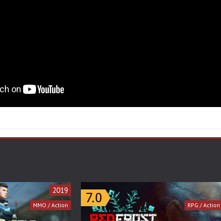
2019
MMO / Action
RPG / Action