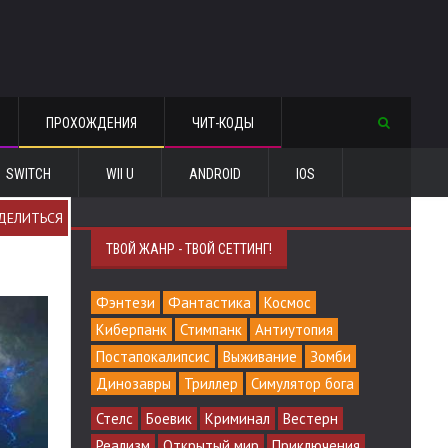
ПРОХОЖДЕНИЯ
ЧИТ-КОДЫ
SWITCH
WII U
ANDROID
IOS
ДЕЛИТЬСЯ
ТВОЙ ЖАНР - ТВОЙ СЕТТИНГ!
Фэнтези
Фантастика
Космос
Киберпанк
Стимпанк
Антиутопия
Постапокалипсис
Выживание
Зомби
Динозавры
Триллер
Симулятор бога
Стелс
Боевик
Криминал
Вестерн
Реализм
Открытый мир
Приключения