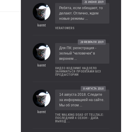
21 ИЮНЯ 2019
Ребята, если обещают, то
делают. Отлично, ждем
новые режимы ...
kermt
VERATOWERS
28 ФЕВРАЛЯ 2019
Для ПК: регистрация -
зелный "человечек" в
верхнем ...
kermt
ХИДЕО КОДЗИМЕ НАДОЕЛО
ЗАНИМАТЬСЯ ПРОЕКТАМИ БЕЗ
ПРЕДЫСТОРИИ
8 АВГУСТА 2018
14 августа 2018. Следите
за информацией на сайте.
Мы об этом ...
kermt
THE WALKING DEAD ОТ TELLTALE:
ПОСЛЕДНИЙ 4 СЕЗОН - ДАТА
ВЫХОД ...