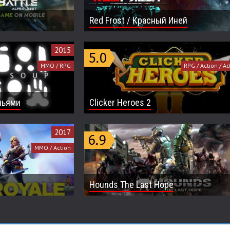
Red Frost / Красный Иней
2015
MMO / RPG
RPG / Action / A
опьями
Clicker Heroes 2
2017
MMO / Action
Hounds The Last Hope