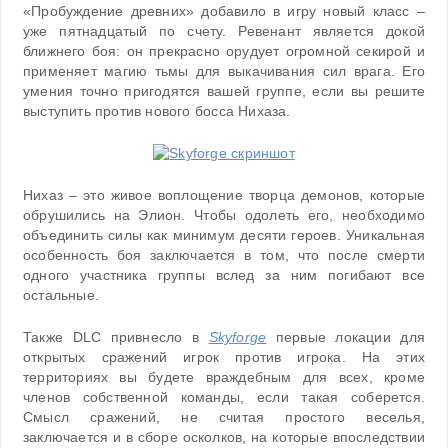
«Пробуждение древних» добавило в игру новый класс –
уже пятнадцатый по счету. Ревенант является докой
ближнего боя: он прекрасно орудует огромной секирой и
применяет магию тьмы для выкачивания сил врага. Его
умения точно пригодятся вашей группе, если вы решите
выступить против нового босса Нихаза.
Нихаз – это живое воплощение творца демонов, которые
обрушились на Элион. Чтобы одолеть его, необходимо
объединить силы как минимум десяти героев. Уникальная
особенность боя заключается в том, что после смерти
одного участника группы вслед за ним погибают все
остальные.
Также DLC привнесло в
Skyforge
первые локации для
открытых сражений игрок против игрока. На этих
территориях вы будете враждебным для всех, кроме
членов собственной команды, если такая соберется.
Смысл сражений, не считая простого веселья,
заключается и в сборе осколков, на которые впоследствии