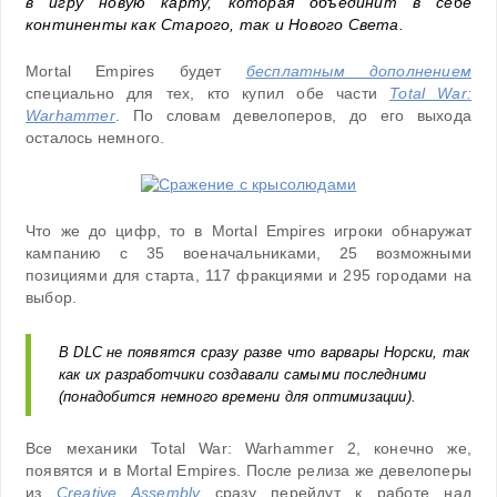
в игру новую карту, которая объединит в себе
континенты как Старого, так и Нового Света.
Mortal Empires будет
бесплатным дополнением
специально для тех, кто купил обе части
Total War:
Warhammer
. По словам девелоперов, до его выхода
осталось немного.
Что же до цифр, то в Mortal Empires игроки обнаружат
кампанию с 35 военачальниками, 25 возможными
позициями для старта, 117 фракциями и 295 городами на
выбор.
В DLC не появятся сразу разве что варвары Норски, так
как их разработчики создавали самыми последними
(понадобится немного времени для оптимизации).
Все механики Total War: Warhammer 2, конечно же,
появятся и в Mortal Empires. После релиза же девелоперы
из
Creative Assembly
сразу перейдут к работе над