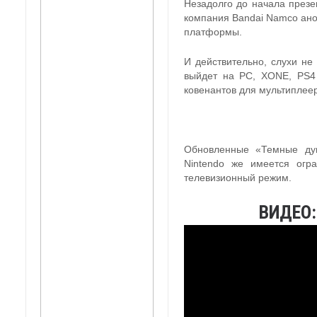
Незадолго до начала презен
компания Bandai Namco анон
платформы.
И действительно, слухи не
выйдет на PC, XONE, PS
ковенантов для мультиплеер
Обновленные «Темные душ
Nintendo же имеется огр
телевизионный режим.
ВИДЕО: