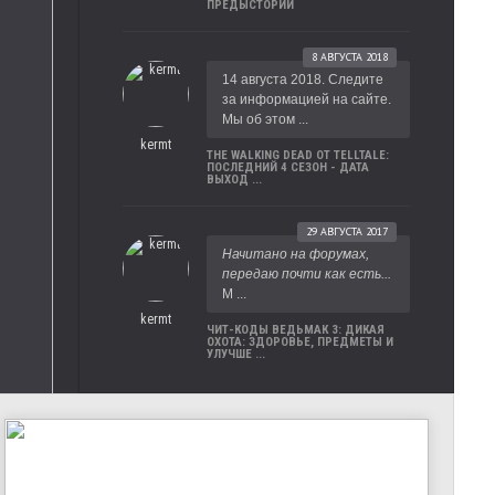
ПРЕДЫСТОРИИ
8 АВГУСТА 2018
14 августа 2018. Следите
за информацией на сайте.
Мы об этом ...
kermt
THE WALKING DEAD ОТ TELLTALE:
ПОСЛЕДНИЙ 4 СЕЗОН - ДАТА
ВЫХОД ...
29 АВГУСТА 2017
Начитано на форумах,
передаю почти как есть...
М ...
kermt
ЧИТ-КОДЫ ВЕДЬМАК 3: ДИКАЯ
ОХОТА: ЗДОРОВЬЕ, ПРЕДМЕТЫ И
УЛУЧШЕ ...