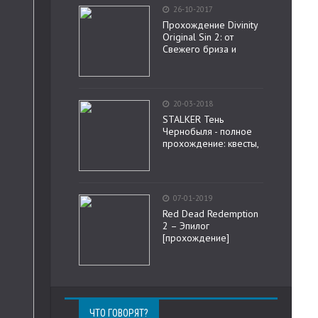
26-10-2017
Прохождение Divinity
Original Sin 2: от
Свежего бриза и
20-03-2018
STALKER Тень
Чернобыля - полное
прохождение: квесты,
07-01-2019
Red Dead Redemption
2 – Эпилог
[прохождение]
ЧТО ГОВОРЯТ?