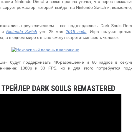
тации Nintendo Direct и вовсе прошла утечка, что через нескольк
сирует ремастер, который выйдет на Nintendo Switch и, возможно,
 оказались преувеличением – все подтвердилось: Dark Souls Rem
4 и
Nintendo Switch
уже 25 мая
2018 года
. Игра получит целых
а, а в одном мире отныне смогут встретиться шесть человек.
и» будут поддерживать 4K-разрешение и 60 кадров в секунд
аничение: 1080p и 30 FPS, но и для этого потребуется под
 ТРЕЙЛЕР DARK SOULS REMASTERED