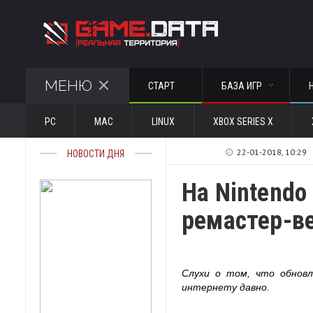
МЕНЮ
СТАРТ
БАЗА ИГР
PC
MAC
LINUX
XBOX SERIES X
22-01-2018, 10:29
НОВОСТИ ДНЯ
На Nintendo
ремастер-ве
Слухи о том, что обновл
интернету давно.