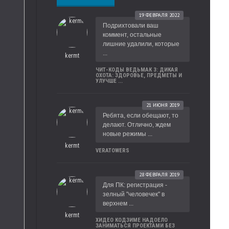
19 ФЕВРАЛЯ 2022
Подрихтовали ваш
коммент, остальные
лишние удалили, которые
...
kermt
ЧИТ-КОДЫ ВЕДЬМАК 3: ДИКАЯ
ОХОТА: ЗДОРОВЬЕ, ПРЕДМЕТЫ И
УЛУЧШЕ ...
21 ИЮНЯ 2019
Ребята, если обещают, то
делают. Отлично, ждем
новые режимы ...
kermt
VERATOWERS
28 ФЕВРАЛЯ 2019
Для ПК: регистрация -
зелный "человечек" в
верхнем ...
kermt
ХИДЕО КОДЗИМЕ НАДОЕЛО
ЗАНИМАТЬСЯ ПРОЕКТАМИ БЕЗ