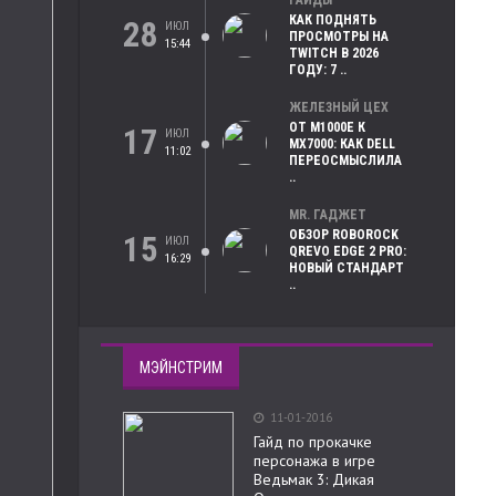
ГАЙДЫ
КАК ПОДНЯТЬ
28
ИЮЛ
ПРОСМОТРЫ НА
15:44
TWITCH В 2026
ГОДУ: 7 ..
ЖЕЛЕЗНЫЙ ЦЕХ
ОТ M1000E К
17
ИЮЛ
MX7000: КАК DELL
11:02
ПЕРЕОСМЫСЛИЛА
..
MR. ГАДЖЕТ
ОБЗОР ROBOROCK
15
ИЮЛ
QREVO EDGE 2 PRO:
16:29
НОВЫЙ СТАНДАРТ
..
МЭЙНСТРИМ
11-01-2016
Гайд по прокачке
персонажа в игре
Ведьмак 3: Дикая