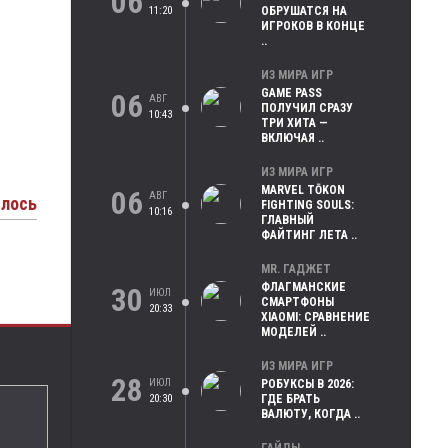
06
11:20
ОБРУШАТСЯ НА
ИГРОКОВ В КОНЦЕ
..
ИЗ МИРА ИГР
GAME PASS
06
АВГ
ПОЛУЧИЛ СРАЗУ
10:43
ТРИ ХИТА —
ВКЛЮЧАЯ ..
ИЗ МИРА ИГР
MARVEL TŌKON
06
АВГ
илось
FIGHTING SOULS:
10:16
ГЛАВНЫЙ
ФАЙТИНГ ЛЕТА ..
MR. ГАДЖЕТ
ФЛАГМАНСКИЕ
30
ИЮЛ
СМАРТФОНЫ
20:33
XIAOMI: СРАВНЕНИЕ
МОДЕЛЕЙ ..
ИЗ МИРА ИГР
28
ИЮЛ
РОБУКСЫ В 2026:
20:30
ГДЕ БРАТЬ
ВАЛЮТУ, КОГДА ..