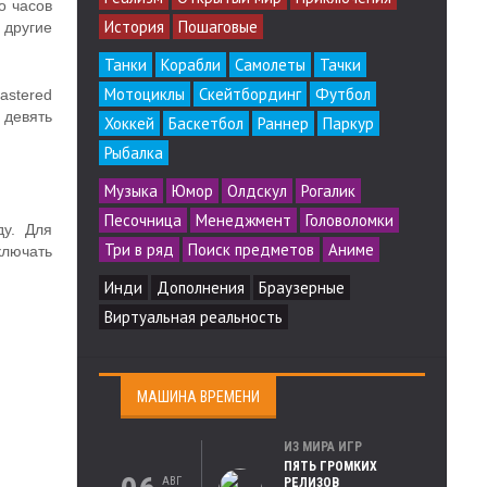
о часов
История
Пошаговые
 другие
Танки
Корабли
Самолеты
Тачки
Мотоциклы
Скейтбординг
Футбол
astered
 девять
Хоккей
Баскетбол
Раннер
Паркур
Рыбалка
Музыка
Юмор
Олдскул
Рогалик
Песочница
Менеджмент
Головоломки
у. Для
Три в ряд
Поиск предметов
Аниме
ключать
Инди
Дополнения
Браузерные
Виртуальная реальность
МАШИНА ВРЕМЕНИ
ИЗ МИРА ИГР
ПЯТЬ ГРОМКИХ
АВГ
РЕЛИЗОВ