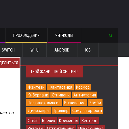
ПРОХОЖДЕНИЯ
ЧИТ-КОДЫ
SWITCH
WII U
ANDROID
IOS
ДЕЛИТЬСЯ
ТВОЙ ЖАНР - ТВОЙ СЕТТИНГ!
е
Фэнтези
Фантастика
Космос
Киберпанк
Стимпанк
Антиутопия
Постапокалипсис
Выживание
Зомби
Динозавры
Триллер
Симулятор бога
дили по
Стелс
Боевик
Криминал
Вестерн
Реализм
Открытый мир
Приключения