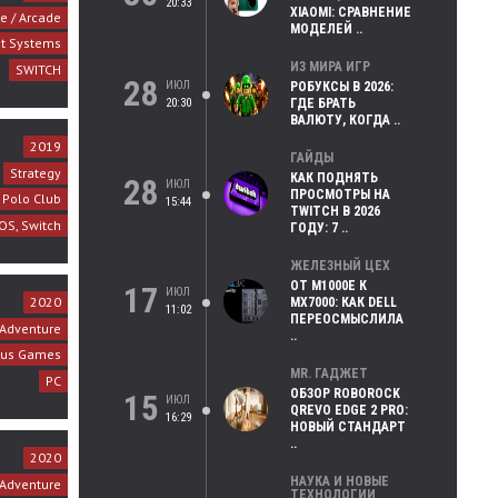
20:33
XIAOMI: СРАВНЕНИЕ
e / Arcade
МОДЕЛЕЙ ..
nt Systems
ИЗ МИРА ИГР
SWITCH
28
ИЮЛ
РОБУКСЫ В 2026:
20:30
ГДЕ БРАТЬ
ВАЛЮТУ, КОГДА ..
2019
ГАЙДЫ
Strategy
КАК ПОДНЯТЬ
28
ИЮЛ
ПРОСМОТРЫ НА
 Polo Club
15:44
TWITCH В 2026
IOS, Switch
ГОДУ: 7 ..
ЖЕЛЕЗНЫЙ ЦЕХ
ОТ M1000E К
17
ИЮЛ
2020
MX7000: КАК DELL
11:02
ПЕРЕОСМЫСЛИЛА
Adventure
..
nus Games
MR. ГАДЖЕТ
PC
ОБЗОР ROBOROCK
15
ИЮЛ
QREVO EDGE 2 PRO:
16:29
НОВЫЙ СТАНДАРТ
..
2020
НАУКА И НОВЫЕ
Adventure
ТЕХНОЛОГИИ