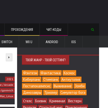
ПРОХОЖДЕНИЯ
ЧИТ-КОДЫ
SWITCH
WII U
ANDROID
IOS
ТВОЙ ЖАНР - ТВОЙ СЕТТИНГ!
Фэнтези
Фантастика
Космос
2021
Киберпанк
Стимпанк
Антиутопия
e / Arcade
Постапокалипсис
Выживание
Зомби
 Igorevich
Динозавры
Триллер
Симулятор бога
 Mac, Linux
Стелс
Боевик
Криминал
Вестерн
Реализм
Открытый мир
Приключения