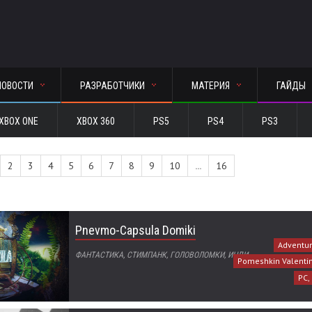
НОВОСТИ
РАЗРАБОТЧИКИ
МАТЕРИЯ
ГАЙДЫ
XBOX ONE
XBOX 360
PS5
PS4
PS3
2
3
4
5
6
7
8
9
10
...
16
Pnevmo-Capsula Domiki
Adventur
ФАНТАСТИКА, СТИМПАНК, ГОЛОВОЛОМКИ, ИНДИ
Pomeshkin Valentin
PC,