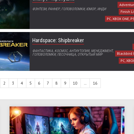
Adventur
ФЭНТЕЗИ, РАННЕР, ГОЛОВОЛОМКИ, ЮМОР, ИНДИ
Finish 
PC, XBOX ONE, P
Hardspace: Shipbreaker
ФАНТАСТИКА, КОСМОС, АНТИУТОПИЯ, МЕНЕДЖМЕНТ,
Blackbird 
ГОЛОВОЛОМКИ, ПЕСОЧНИЦА, ОТКРЫТЫЙ МИР
PC, XBO
2
3
4
5
6
7
8
9
10
...
16