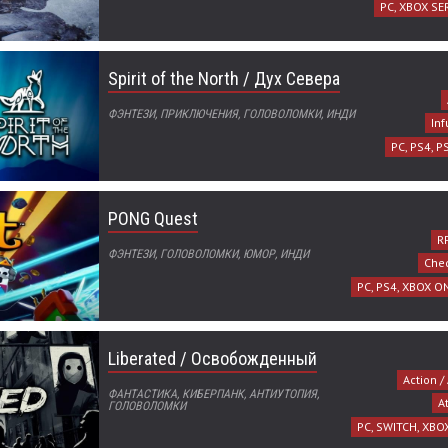
PC, XBOX SER
Spirit of the North / Дух Севера
ФЭНТЕЗИ, ПРИКЛЮЧЕНИЯ, ГОЛОВОЛОМКИ, ИНДИ
Inf
PC, PS4, P
PONG Quest
RP
ФЭНТЕЗИ, ГОЛОВОЛОМКИ, ЮМОР, ИНДИ
Che
PC, PS4, XBOX O
Liberated / Освобожденный
Action /
ФАНТАСТИКА, КИБЕРПАНК, АНТИУТОПИЯ,
A
ГОЛОВОЛОМКИ
PC, SWITCH, XBO