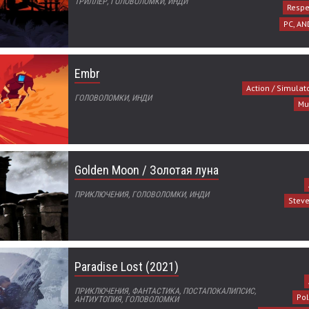
ТРИЛЛЕР, ГОЛОВОЛОМКИ, ИНДИ
Respe
PC, AN
Embr
Action / Simulat
ГОЛОВОЛОМКИ, ИНДИ
Mu
Golden Moon / Золотая луна
ПРИКЛЮЧЕНИЯ, ГОЛОВОЛОМКИ, ИНДИ
Steve
Paradise Lost (2021)
ПРИКЛЮЧЕНИЯ, ФАНТАСТИКА, ПОСТАПОКАЛИПСИС,
Po
АНТИУТОПИЯ, ГОЛОВОЛОМКИ