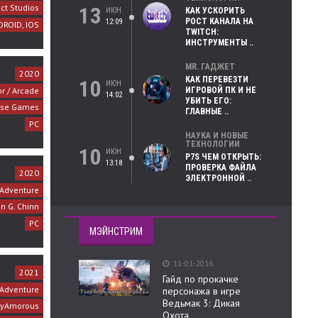
ct Studios
13
ИЮН
КАК УСКОРИТЬ
РОСТ КАНАЛА НА
12:09
DROID, IOS
TWITCH:
ИНСТРУМЕНТЫ ..
MR. ГАДЖЕТ
2020
КАК ПЕРЕВЕЗТИ
10
ИЮН
or / Arcade
ИГРОВОЙ ПК И НЕ
14:02
УБИТЬ ЕГО:
se Games
ГЛАВНЫЕ ..
PC
НАУКА И НОВЫЕ
ТЕХНОЛОГИИ
10
ИЮН
P7S ЧЕМ ОТКРЫТЬ:
13:18
ПРОВЕРКА ФАЙЛА
2020
ЭЛЕКТРОННОЙ ..
Adventure
n G. Chinn
PC
МЭЙНСТРИМ
11-01-2016
2021
Гайд по прокачке
Adventure
персонажа в игре
Ведьмак 3: Дикая
lyAmorous
Охота