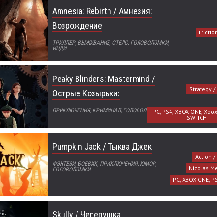
Amnesia: Rebirth / Амнезия:
Возрождение
Fricti
ТРИЛЛЕР, ВЫЖИВАНИЕ, СТЕЛС, ГОЛОВОЛОМКИ,
ИНДИ
Peaky Blinders: Mastermind /
Strategy /
Острые Козырьки:
ПРИКЛЮЧЕНИЯ, КРИМИНАЛ, ГОЛОВОЛОМКИ, ИНДИ
PC, PS4, XBOX ONE, Xbox 
SWITCH
Pumpkin Jack / Тыква Джек
Action /
ФЭНТЕЗИ, БОЕВИК, ПРИКЛЮЧЕНИЯ, ЮМОР,
Nicolas M
ГОЛОВОЛОМКИ
PC, XBOX ONE, P
Skully / Черепушка