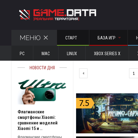
МЕНЮ
СТАРТ
БАЗА ИГР
PC
MAC
LINUX
XBOX SERIES X
НОВОСТИ ДНЯ
1
Флагманские
смартфоны Xiaomi:
сравнение моделей
Xiaomi 15 и ..
Флагманские смартфоны