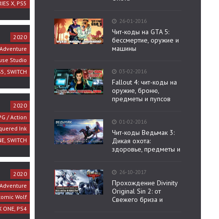
IES X, PS5
26-01-2016
Чит-коды на GTA 5:
2020
бессмертие, оружие и
машины
Adventure
use Studio
S5, SWITCH
03-02-2016
Fallout 4: чит-коды на
оружие, броню,
предметы и пупсов
2020
G / Action
01-02-2016
quered Ink
Чит-коды Ведьмак 3:
NE, SWITCH
Дикая охота:
здоровье, предметы и
26-10-2017
2020
Прохождение Divinity
 Adventure
Original Sin 2: от
tomic Wolf
Свежего бриза и
X ONE, PS4