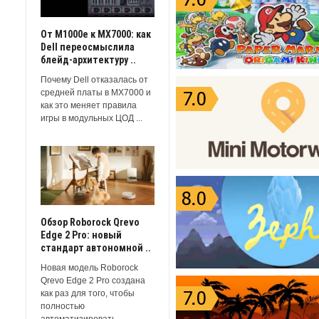
От M1000e к MX7000: как
Dell переосмыслила
блейд-архитектуру ..
Почему Dell отказалась от
средней платы в MX7000 и
как это меняет правила
игры в модульных ЦОД ...
Обзор Roborock Qrevo
Edge 2 Pro: новый
стандарт автономной ..
Новая модель Roborock
Qrevo Edge 2 Pro создана
как раз для того, чтобы
полностью
автоматизировать ...