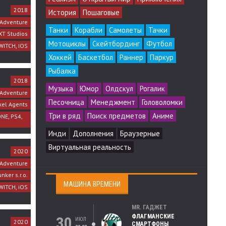
2018
История
Пошаговые
Adventure
Танки
Корабли
Самолеты
Тачки
XT Studios
Мотоциклы
Скейтбординг
Футбол
WITCH, IOS
Хоккей
Баскетбол
Раннер
Паркур
Рыбалка
2018
Музыка
Юмор
Олдскул
Рогалик
Adventure
Песочница
Менеджмент
Головоломки
xel Agents
Три в ряд
Поиск предметов
Аниме
ONE, PS4,
Инди
Дополнения
Браузерные
Виртуальная реальность
2020
Adventure
nker s.r.o.
МАШИНА ВРЕМЕНИ
WITCH, iOS
MR. ГАДЖЕТ
ФЛАГМАНСКИЕ
30
ИЮЛ
2020
СМАРТФОНЫ