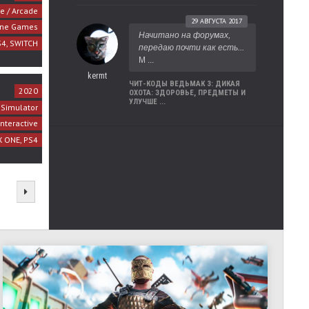
e / Arcade
29 АВГУСТА 2017
Line Games
Начитано на форумах,
S4, SWITCH
передаю почти как есть...
М ...
kermt
ЧИТ-КОДЫ ВЕДЬМАК 3: ДИКАЯ
2020
ОХОТА: ЗДОРОВЬЕ, ПРЕДМЕТЫ И
УЛУЧШЕ ...
Simulator
Interactive
X ONE, PS4