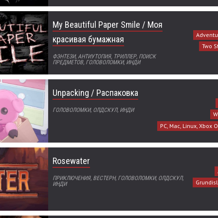
My Beautiful Paper Smile / Моя
Adventur
красивая бумажная
Two S
ФЭНТЕЗИ, АНТИУТОПИЯ, ТРИЛЛЕР, ПОИСК
ПРЕДМЕТОВ, ГОЛОВОЛОМКИ, ИНДИ
Unpacking / Распаковка
ГОЛОВОЛОМКИ, ОЛДСКУЛ, ИНДИ
W
PC, Mac, Linux, Xbox 
Rosewater
ПРИКЛЮЧЕНИЯ, ВЕСТЕРН, ГОЛОВОЛОМКИ, ОЛДСКУЛ,
Grundis
ИНДИ