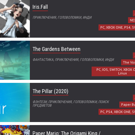
Iris.Fall
ПРИКЛЮЧЕНИЯ, ГОЛОВОЛОМКИ, ИНДИ
NE
PC, XBOX ONE, PS4, S
The Gardens Between
ФАНТАСТИКА, ПРИКЛЮЧЕНИЯ, ГОЛОВОЛОМКИ, ИНДИ
The Vo
PC, IOS, SWITCH, XBOX 
Linux
The Pillar (2020)
ФЭНТЕЗИ, ПРИКЛЮЧЕНИЯ, ГОЛОВОЛОМКИ, ПОИСК
Paper Bu
ПРЕДМЕТОВ
PC, PS4, XBOX ONE, S
Paper Mario: The Origami King /