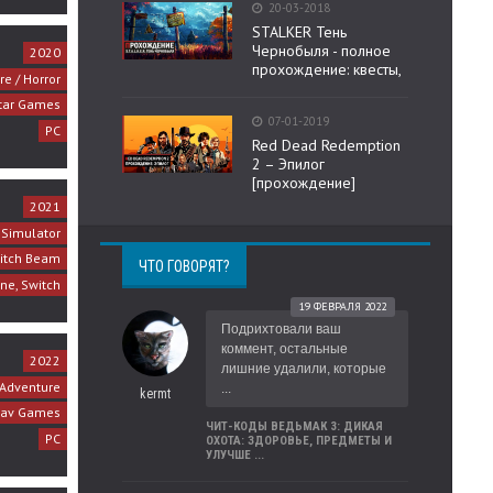
20-03-2018
STALKER Тень
Чернобыля - полное
2020
прохождение: квесты,
e / Horror
tar Games
07-01-2019
PC
Red Dead Redemption
2 – Эпилог
[прохождение]
2021
Simulator
itch Beam
ЧТО ГОВОРЯТ?
One, Switch
19 ФЕВРАЛЯ 2022
Подрихтовали ваш
коммент, остальные
2022
лишние удалили, которые
Adventure
...
kermt
lav Games
ЧИТ-КОДЫ ВЕДЬМАК 3: ДИКАЯ
PC
ОХОТА: ЗДОРОВЬЕ, ПРЕДМЕТЫ И
УЛУЧШЕ ...