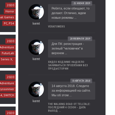
21 ИЮНЯ 2019
2020
Ребята, если обещают, то
Horror
делают. Отлично, ждем
onal Games
новые режимы ...
PC, PS4
kermt
VERATOWERS
28 ФЕВРАЛЯ 2019
2020
Для ПК: регистрация -
 Adventure
зелный "человечек" в
FuturLab
верхнем ...
Series X,
kermt
ХИДЕО КОДЗИМЕ НАДОЕЛО
ЗАНИМАТЬСЯ ПРОЕКТАМИ БЕЗ
ПРЕДЫСТОРИИ
2020
8 АВГУСТА 2018
 Adventure
14 августа 2018. Следите
eyssonnier
за информацией на сайте.
S4, SWITCH
Мы об этом ...
kermt
THE WALKING DEAD ОТ TELLTALE:
ПОСЛЕДНИЙ 4 СЕЗОН - ДАТА
ВЫХОД ...
2020