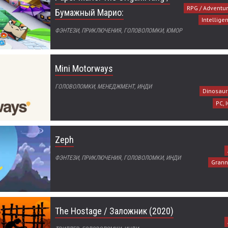
RPG / Adventur
Бумажный Марио:
Intellige
ФЭНТЕЗИ, ПРИКЛЮЧЕНИЯ, ГОЛОВОЛОМКИ, ЮМОР
Mini Motorways
ГОЛОВОЛОМКИ, МЕНЕДЖМЕНТ, ИНДИ
Dinosaur
PC, 
Zeph
ФЭНТЕЗИ, ПРИКЛЮЧЕНИЯ, ГОЛОВОЛОМКИ, ИНДИ
Gran
The Hostage / Заложник (2020)