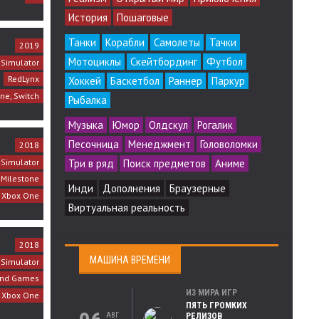
История
Пошаговые
Танки
Корабли
Самолеты
Тачки
2019
Мотоциклы
Скейтбординг
Футбол
 Simulator
RedLynx
Хоккей
Баскетбол
Раннер
Паркур
ne, Switch
Рыбалка
Музыка
Юмор
Олдскул
Рогалик
Песочница
Менеджмент
Головоломки
2018
 Simulator
Три в ряд
Поиск предметов
Аниме
Milestone
Инди
Дополнения
Браузерные
, Xbox One
Виртуальная реальность
2018
МАШИНА ВРЕМЕНИ
/ Simulator
und Games
ИЗ МИРА ИГР
, Xbox One
ПЯТЬ ГРОМКИХ
АВГ
РЕЛИЗОВ