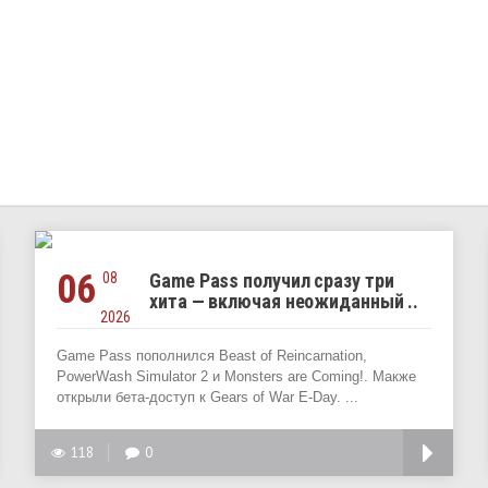
06
08
Game Pass получил сразу три
хита — включая неожиданный ..
2026
Game Pass пополнился Beast of Reincarnation,
PowerWash Simulator 2 и Monsters are Coming!. Макже
открыли бета-доступ к Gears of War E-Day. ...
118
0