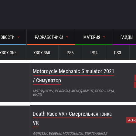
НОВОСТИ
РАЗРАБОТЧИКИ
МАТЕРИЯ
ГАЙДЫ
XBOX ONE
XBOX 360
PS5
PS4
PS3
Motorcycle Mechanic Simulator 2021
/ Симулятор
МОТОЦИКЛЫ, РЕАЛИЗМ, МЕНЕДЖМЕНТ, ПЕСОЧНИЦА,
ИНДИ
Death Race VR / Смертельная гонка
Acti
VR
ФЭНТЕЗИ, БОЕВИК, МОТОЦИКЛЫ, ВИРТУАЛЬНАЯ