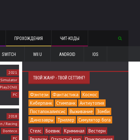
ПРОХОЖДЕНИЯ
ЧИТ-КОДЫ
SWITCH
WII U
ANDROID
IOS
2021
ТВОЙ ЖАНР - ТВОЙ СЕТТИНГ!
Simulator
Play2Chill
Фэнтези
Фантастика
Космос
PC
Киберпанк
Стимпанк
Антиутопия
Постапокалипсис
Выживание
Зомби
2018
Динозавры
Триллер
Симулятор бога
on / Racing
Стелс
Боевик
Криминал
Вестерн
Donteco
PC
Реализм
Открытый мир
Приключения