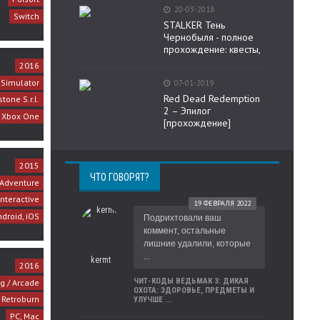
20-03-2018
Switch
STALKER Тень
Чернобыля - полное
прохождение: квесты,
2016
/ Simulator
07-01-2019
Red Dead Redemption
tone S.r.l.
2 – Эпилог
, Xbox One
[прохождение]
2015
ЧТО ГОВОРЯТ?
 Adventure
nteractive
19 ФЕВРАЛЯ 2022
droid, iOS
Подрихтовали ваш
коммент, остальные
лишние удалили, которые
...
kermt
2016
ЧИТ-КОДЫ ВЕДЬМАК 3: ДИКАЯ
g / Arcade
ОХОТА: ЗДОРОВЬЕ, ПРЕДМЕТЫ И
Retroburn
УЛУЧШЕ ...
PC, Mac