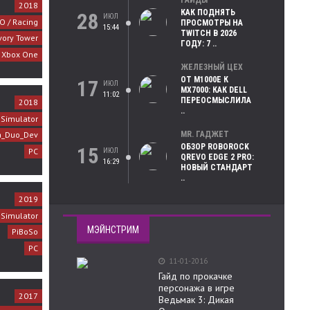
ГАЙДЫ
2018
КАК ПОДНЯТЬ
28
ИЮЛ
 / Racing
ПРОСМОТРЫ НА
15:44
TWITCH В 2026
vory Tower
ГОДУ: 7 ..
, Xbox One
ЖЕЛЕЗНЫЙ ЦЕХ
ОТ M1000E К
17
ИЮЛ
MX7000: КАК DELL
11:02
ПЕРЕОСМЫСЛИЛА
2018
..
/ Simulator
a_Duo_Dev
MR. ГАДЖЕТ
ОБЗОР ROBOROCK
15
PC
ИЮЛ
QREVO EDGE 2 PRO:
16:29
НОВЫЙ СТАНДАРТ
..
2019
/ Simulator
МЭЙНСТРИМ
PiBoSo
PC
11-01-2016
Гайд по прокачке
персонажа в игре
2017
Ведьмак 3: Дикая