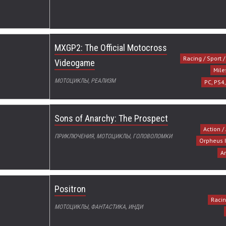
MXGP2: The Official Motocross
Racing / Sport 
Videogame
Miles
МОТОЦИКЛЫ, РЕАЛИЗМ
PC, PS4
Sons of Anarchy: The Prospect
Action /
ПРИКЛЮЧЕНИЯ, МОТОЦИКЛЫ, ГОЛОВОЛОМКИ
Orpheus I
An
Positron
Racin
МОТОЦИКЛЫ, ФАНТАСТИКА, ИНДИ