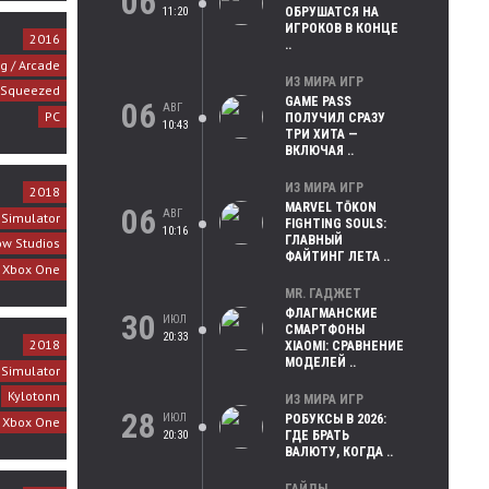
06
11:20
ОБРУШАТСЯ НА
ИГРОКОВ В КОНЦЕ
2016
..
g / Arcade
ИЗ МИРА ИГР
 Squeezed
GAME PASS
06
АВГ
PC
ПОЛУЧИЛ СРАЗУ
10:43
ТРИ ХИТА —
ВКЛЮЧАЯ ..
ИЗ МИРА ИГР
2018
MARVEL TŌKON
06
АВГ
/ Simulator
FIGHTING SOULS:
10:16
ГЛАВНЫЙ
ow Studios
ФАЙТИНГ ЛЕТА ..
, Xbox One
MR. ГАДЖЕТ
ФЛАГМАНСКИЕ
30
ИЮЛ
СМАРТФОНЫ
20:33
2018
XIAOMI: СРАВНЕНИЕ
МОДЕЛЕЙ ..
/ Simulator
Kylotonn
ИЗ МИРА ИГР
28
ИЮЛ
РОБУКСЫ В 2026:
, Xbox One
20:30
ГДЕ БРАТЬ
ВАЛЮТУ, КОГДА ..