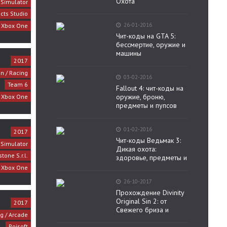
Охота
 Simulator
acts Studio
26-01-2016
, Xbox One
Чит-коды на GTA 5:
бессмертие, оружие и
машины
2017
on / Racing
03-02-2016
Team 6
Fallout 4: чит-коды на
оружие, броню,
, Xbox One
предметы и пупсов
01-02-2016
2017
Чит-коды Ведьмак 3:
/ Simulator
Дикая охота:
tone S.r.l.
здоровье, предметы и
, Xbox One
26-10-2017
Прохождение Divinity
Original Sin 2: от
2017
Свежего бриза и
g / Arcade
Poisoft