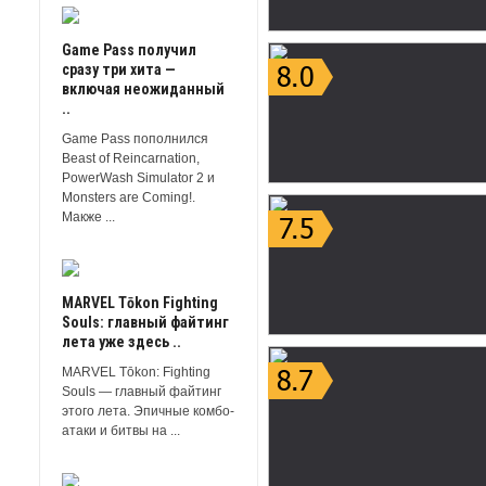
Game Pass получил
сразу три хита —
включая неожиданный
..
Game Pass пополнился
Beast of Reincarnation,
PowerWash Simulator 2 и
Monsters are Coming!.
Макже ...
MARVEL Tōkon Fighting
Souls: главный файтинг
лета уже здесь ..
MARVEL Tōkon: Fighting
Souls — главный файтинг
этого лета. Эпичные комбо-
атаки и битвы на ...