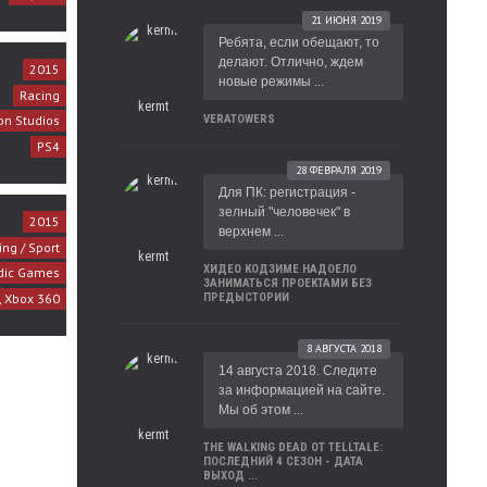
21 ИЮНЯ 2019
Ребята, если обещают, то
делают. Отлично, ждем
2015
новые режимы ...
Racing
kermt
on Studios
VERATOWERS
PS4
28 ФЕВРАЛЯ 2019
Для ПК: регистрация -
зелный "человечек" в
2015
верхнем ...
ing / Sport
kermt
ХИДЕО КОДЗИМЕ НАДОЕЛО
dic Games
ЗАНИМАТЬСЯ ПРОЕКТАМИ БЕЗ
, Xbox 360
ПРЕДЫСТОРИИ
8 АВГУСТА 2018
14 августа 2018. Следите
за информацией на сайте.
Мы об этом ...
kermt
THE WALKING DEAD ОТ TELLTALE:
ПОСЛЕДНИЙ 4 СЕЗОН - ДАТА
ВЫХОД ...