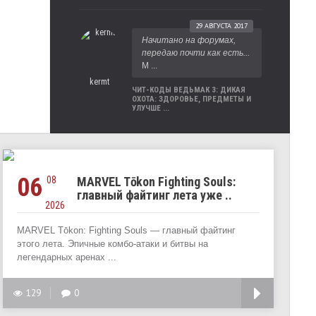
29 АВГУСТА 2017
Начитано на форумах,
передаю почти как есть...
М ...
kermt
ЧИТ-КОДЫ ВЕДЬМАК 3: ДИКАЯ
ОХОТА: ЗДОРОВЬЕ, ПРЕДМЕТЫ И
УЛУЧШЕ ...
06
08
MARVEL Tōkon Fighting Souls:
главный файтинг лета уже ..
2026
MARVEL Tōkon: Fighting Souls — главный файтинг
этого лета. Эпичные комбо-атаки и битвы на
легендарных аренах ...
129
0