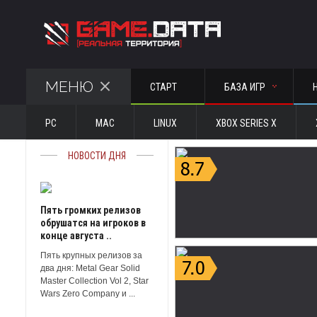
МЕНЮ
СТАРТ
БАЗА ИГР
PC
MAC
LINUX
XBOX SERIES X
НОВОСТИ ДНЯ
Пять громких релизов
обрушатся на игроков в
конце августа ..
Пять крупных релизов за
два дня: Metal Gear Solid
Master Collection Vol 2, Star
Wars Zero Company и ...