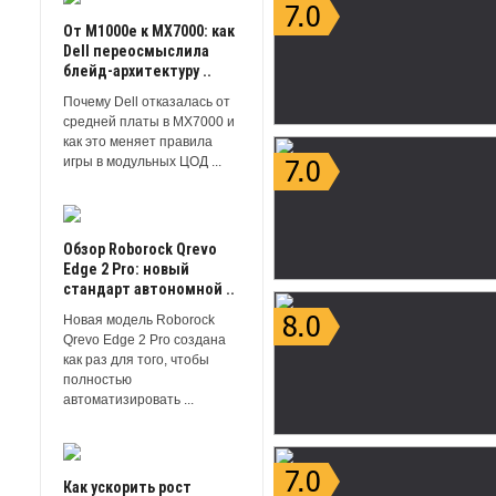
От M1000e к MX7000: как
Dell переосмыслила
блейд-архитектуру ..
Почему Dell отказалась от
средней платы в MX7000 и
как это меняет правила
игры в модульных ЦОД ...
Обзор Roborock Qrevo
Edge 2 Pro: новый
стандарт автономной ..
Новая модель Roborock
Qrevo Edge 2 Pro создана
как раз для того, чтобы
полностью
автоматизировать ...
Как ускорить рост