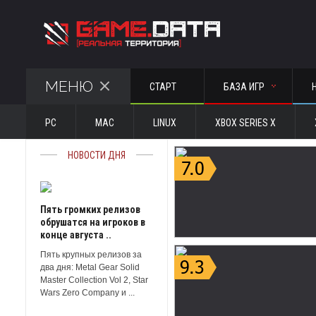
МЕНЮ
СТАРТ
БАЗА ИГР
PC
MAC
LINUX
XBOX SERIES X
НОВОСТИ ДНЯ
Пять громких релизов
обрушатся на игроков в
конце августа ..
Пять крупных релизов за
два дня: Metal Gear Solid
Master Collection Vol 2, Star
Wars Zero Company и ...