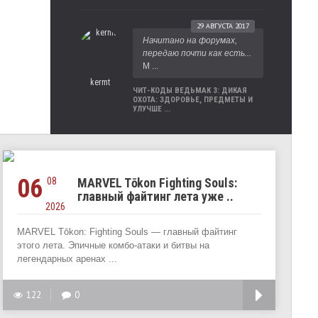
29 АВГУСТА 2017
Начитано на форумах,
передаю почти как есть...
М ...
kermt
ЧИТ-КОДЫ ВЕДЬМАК 3: ДИКАЯ
ОХОТА: ЗДОРОВЬЕ, ПРЕДМЕТЫ И
УЛУЧШЕ ...
06
08
MARVEL Tōkon Fighting Souls:
главный файтинг лета уже ..
2026
MARVEL Tōkon: Fighting Souls — главный файтинг
этого лета. Эпичные комбо-атаки и битвы на
легендарных аренах ...
122
0