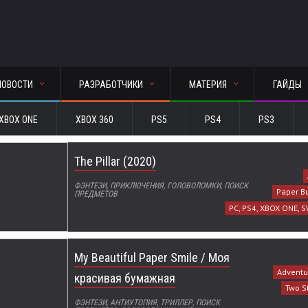
НОВОСТИ
РАЗРАБОТЧИКИ
МАТЕРИЯ
ГАЙДЫ
XBOX ONE
XBOX 360
PS5
PS4
PS3
The Pillar (2020)
ФЭНТЕЗИ, ПРИКЛЮЧЕНИЯ, ГОЛОВОЛОМКИ, ПОИСК
Paper Bu
ПРЕДМЕТОВ
PC, PS4, XBOX ONE, S
My Beautiful Paper Smile / Моя
Adventur
красивая бумажная
Two S
ФЭНТЕЗИ, АНТИУТОПИЯ, ТРИЛЛЕР, ПОИСК