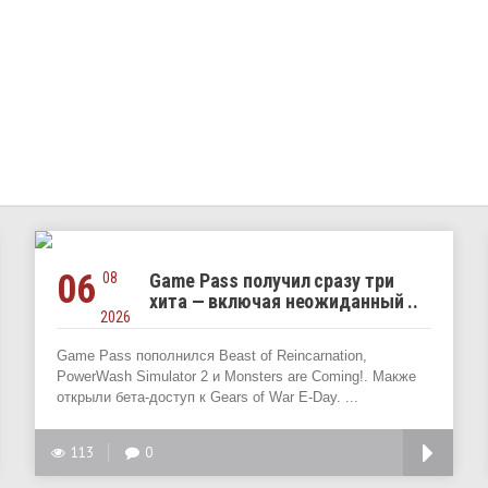
06
08
Game Pass получил сразу три
хита — включая неожиданный ..
2026
Game Pass пополнился Beast of Reincarnation,
PowerWash Simulator 2 и Monsters are Coming!. Макже
открыли бета-доступ к Gears of War E-Day. ...
113
0