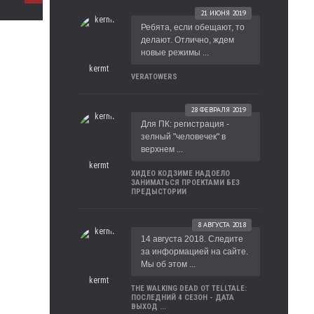
21 ИЮНЯ 2019
Ребята, если обещают, то
делают. Отлично, ждем
новые режимы ...
kermt
VERATOWERS
28 ФЕВРАЛЯ 2019
Для ПК: регистрация -
зелный "человечек" в
верхнем ...
kermt
ХИДЕО КОДЗИМЕ НАДОЕЛО
ЗАНИМАТЬСЯ ПРОЕКТАМИ БЕЗ
ПРЕДЫСТОРИИ
8 АВГУСТА 2018
14 августа 2018. Следите
за информацией на сайте.
Мы об этом ...
kermt
THE WALKING DEAD ОТ TELLTALE:
ПОСЛЕДНИЙ 4 СЕЗОН - ДАТА
ВЫХОД ...