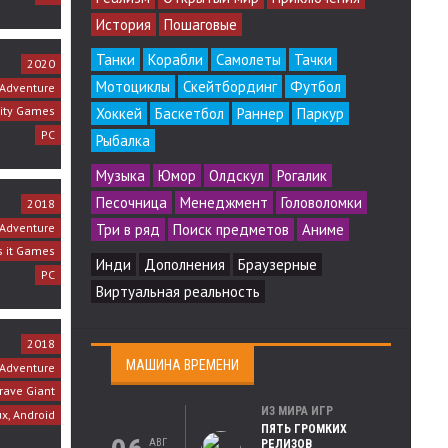
История
Пошаговые
Танки
Корабли
Самолеты
Тачки
2020
Мотоциклы
Скейтбординг
Футбол
 Adventure
ity Games
Хоккей
Баскетбол
Раннер
Паркур
PC
Рыбалка
Музыка
Юмор
Олдскул
Рогалик
Песочница
Менеджмент
Головоломки
2018
Adventure
Три в ряд
Поиск предметов
Аниме
s it Games
Инди
Дополнения
Браузерные
PC
Виртуальная реальность
2018
МАШИНА ВРЕМЕНИ
Adventure
rave Giant
ИЗ МИРА ИГР
ux, Android
ПЯТЬ ГРОМКИХ
АВГ
РЕЛИЗОВ