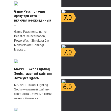
Game Pass получил
сразу три хита —
включая неожиданный
..
Game Pass пополнился
Beast of Reincarnation,
PowerWash Simulator 2 и
Monsters are Coming!.
Макже ...
MARVEL Tōkon Fighting
Souls: главный файтинг
лета уже здесь ..
MARVEL Tōkon: Fighting
Souls — главный файтинг
этого лета. Эпичные комбо-
атаки и битвы на ...