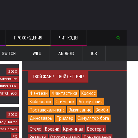
ПРОХОЖДЕНИЯ
ЧИТ-КОДЫ
SWITCH
WII U
ANDROID
IOS
2020
ТВОЙ ЖАНР - ТВОЙ СЕТТИНГ!
Adventure
nker s.r.o.
Фэнтези
Фантастика
Космос
WITCH, iOS
Киберпанк
Стимпанк
Антиутопия
Постапокалипсис
Выживание
Зомби
2020
Динозавры
Триллер
Симулятор бога
e / Horror
Стелс
Боевик
Криминал
Вестерн
tar Games
PC
Реализм
Открытый мир
Приключения