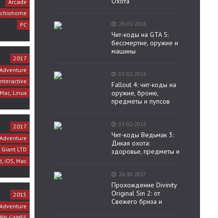
Охота
Arcade
chiohome
26-01-2016
PC
Чит-коды на GTA 5:
бессмертие, оружие и
машины
2017
Adventure
03-02-2016
nteractive
Fallout 4: чит-коды на
оружие, броню,
 Mac, Linux
предметы и пупсов
01-02-2016
2017
Чит-коды Ведьмак 3:
Adventure
Дикая охота:
 Giant LTD
здоровье, предметы и
d, iOS, Mac
26-10-2017
Прохождение Divinity
Original Sin 2: от
2015
Свежего бриза и
Adventure
-BN GAMES