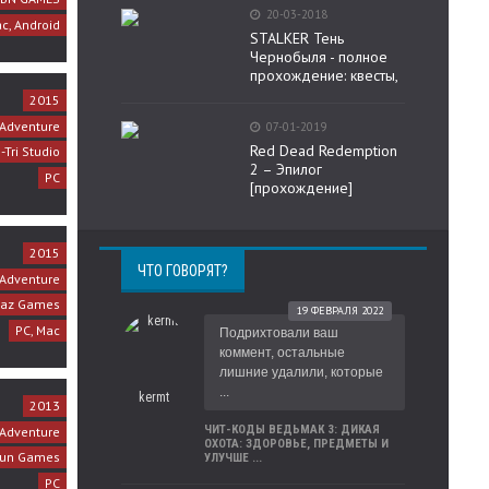
20-03-2018
c, Android
STALKER Тень
Чернобыля - полное
прохождение: квесты,
2015
Adventure
07-01-2019
Red Dead Redemption
-Tri Studio
2 – Эпилог
PC
[прохождение]
2015
ЧТО ГОВОРЯТ?
Adventure
raz Games
19 ФЕВРАЛЯ 2022
PC, Mac
Подрихтовали ваш
коммент, остальные
лишние удалили, которые
...
kermt
2013
ЧИТ-КОДЫ ВЕДЬМАК 3: ДИКАЯ
Adventure
ОХОТА: ЗДОРОВЬЕ, ПРЕДМЕТЫ И
fun Games
УЛУЧШЕ ...
PC