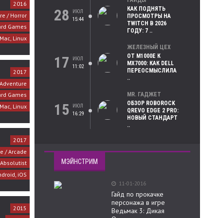
ГАЙДЫ
2016
КАК ПОДНЯТЬ
28
ИЮЛ
e / Horror
ПРОСМОТРЫ НА
15:44
TWITCH В 2026
rd Games
ГОДУ: 7 ..
 Mac, Linux
ЖЕЛЕЗНЫЙ ЦЕХ
ОТ M1000E К
17
ИЮЛ
MX7000: КАК DELL
11:02
ПЕРЕОСМЫСЛИЛА
2017
..
Adventure
rd Games
MR. ГАДЖЕТ
ОБЗОР ROBOROCK
15
 Mac, Linux
ИЮЛ
QREVO EDGE 2 PRO:
16:29
НОВЫЙ СТАНДАРТ
..
2017
e / Arcade
МЭЙНСТРИМ
Absolutist
ndroid, iOS
11-01-2016
Гайд по прокачке
персонажа в игре
2015
Ведьмак 3: Дикая