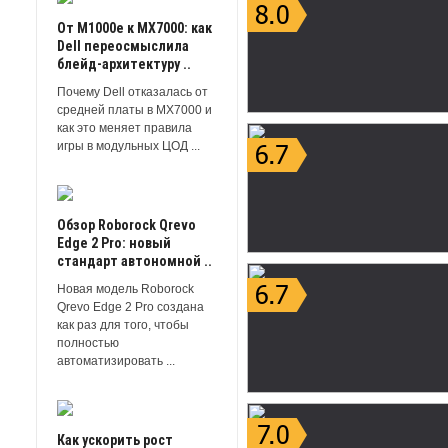
От M1000e к MX7000: как
Dell переосмыслила
блейд-архитектуру ..
Почему Dell отказалась от
средней платы в MX7000 и
как это меняет правила
игры в модульных ЦОД ...
Обзор Roborock Qrevo
Edge 2 Pro: новый
стандарт автономной ..
Новая модель Roborock
Qrevo Edge 2 Pro создана
как раз для того, чтобы
полностью
автоматизировать ...
Как ускорить рост