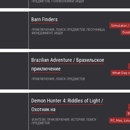
ПРЕДМЕТОВ, ГОЛОВОЛОМКИ, ИНДИ
Barn Finders
Simulator /
ПРИКЛЮЧЕНИЯ, ПОИСК ПРЕДМЕТОВ, ПЕСОЧНИЦА,
Dual
МЕНЕДЖМЕНТ, ИНДИ
Brazilian Adventure / Бразильское
приключение
What Day i
ПРИКЛЮЧЕНИЯ, ПОИСК ПРЕДМЕТОВ
Demon Hunter 4: Riddles of Light /
Охотник на
B
ФЭНТЕЗИ, ПРИКЛЮЧЕНИЯ, ИСТОРИЯ, ПОИСК
PC, Mac, Lin
ПРЕДМЕТОВ