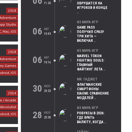
06
11:20
ОБРУШАТСЯ НА
ИГРОКОВ В КОНЦЕ
2018
..
Adventure
ИЗ МИРА ИГР
App Studio
GAME PASS
06
АВГ
C, Mac, iOS
ПОЛУЧИЛ СРАЗУ
10:43
ТРИ ХИТА —
ВКЛЮЧАЯ ..
ИЗ МИРА ИГР
2018
MARVEL TŌKON
06
АВГ
Adventure
FIGHTING SOULS:
10:16
ГЛАВНЫЙ
nny Games
ФАЙТИНГ ЛЕТА ..
ndroid, iOS
MR. ГАДЖЕТ
ФЛАГМАНСКИЕ
30
ИЮЛ
СМАРТФОНЫ
20:33
2014
XIAOMI: СРАВНЕНИЕ
МОДЕЛЕЙ ..
e / Arcade
Absolutist
ИЗ МИРА ИГР
28
ИЮЛ
РОБУКСЫ В 2026:
ndroid, iOS
20:30
ГДЕ БРАТЬ
ВАЛЮТУ, КОГДА ..