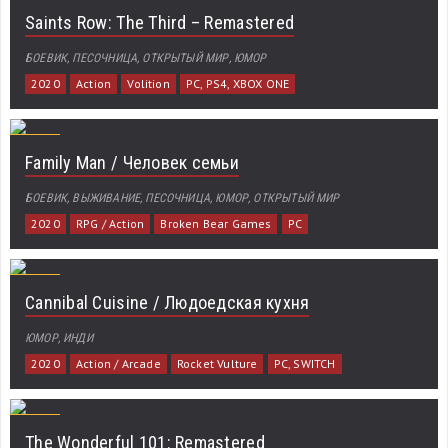
Saints Row: The Third – Remastered
БОЕВИК, ПЕСОЧНИЦА, ОТКРЫТЫЙ МИР, ЮМОР
2020
Action
Volition
PC, PS4, XBOX ONE
Family Man / Человек семьи
БОЕВИК, ВЫЖИВАНИЕ, ПЕСОЧНИЦА, ЮМОР, ОТКРЫТЫЙ МИР
2020
RPG / Action
Broken Bear Games
PC
Cannibal Cuisine / Людоедская кухня
ЮМОР, ИНДИ
2020
Action / Arcade
Rocket Vulture
PC, SWITCH
The Wonderful 101: Remastered