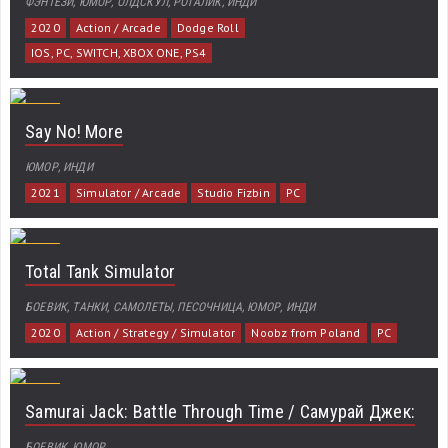
ФЭНТЕЗИ, ЮМОР, ОЛДСКУЛ, РОГАЛИК, ИНДИ
2020
Action / Arcade
Dodge Roll
IOS, PC, SWITCH, XBOX ONE, PS4
Say No! More
ЮМОР, ИНДИ
2021
Simulator / Arcade
Studio Fizbin
PC
Total Tank Simulator
БОЕВИК, ТАНКИ, САМОЛЕТЫ, ПЕСОЧНИЦА, ЮМОР, ИНДИ
2020
Action / Strategy / Simulator
Noobz from Poland
PC
Samurai Jack: Battle Through Time / Самурай Джек:
БОЕВИК, ЮМОР