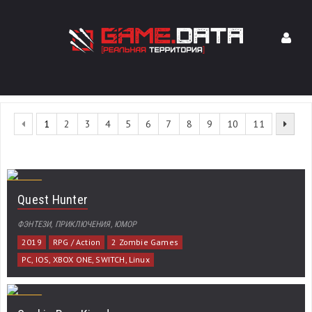
1
2
3
4
5
6
7
8
9
10
11
Quest Hunter
ФЭНТЕЗИ, ПРИКЛЮЧЕНИЯ, ЮМОР
2019
RPG / Action
2 Zombie Games
PC, IOS, XBOX ONE, SWITCH, Linux