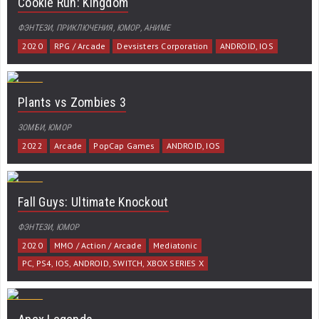
Cookie Run: Kingdom
ФЭНТЕЗИ, ПРИКЛЮЧЕНИЯ, ЮМОР, АНИМЕ
2020
RPG / Arcade
Devsisters Corporation
ANDROID, IOS
Plants vs Zombies 3
ЗОМБИ, ЮМОР
2022
Arcade
PopCap Games
ANDROID, IOS
Fall Guys: Ultimate Knockout
ФЭНТЕЗИ, ЮМОР
2020
MMO / Action / Arcade
Mediatonic
PC, PS4, IOS, ANDROID, SWITCH, XBOX SERIES X