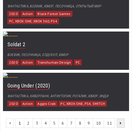
ФАНТАСТИКА, БОЕВИК, ЮМОР, ПЕСОЧНИЦА, ОТКРЫТЫЙ МИР
2020
Action
Black Forest Games
PC, XBOX ONE, XBOX 360, PS4
Soldat 2
БОЕВИК, ПЕСОЧНИЦА, ОЛДСКУЛ, ЮМОР
2020
Action
Transhuman Design
PC
Going Under (2020)
ФАНТАСТИКА, КИБЕРПАНК, АНТИУТОПИЯ, РОГАЛИК, ЮМОР, ИНДИ
2020
Action
Aggro Crab
PC, XBOX ONE, PS4, SWITCH
1
2
3
4
5
6
7
8
9
10
11