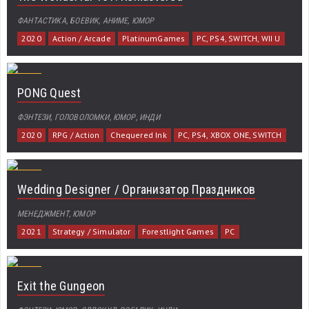
ФАНТАСТИКА, БОЕВИК, АНИМЕ, ЮМОР
2020
Action / Arcade
PlatinumGames
PC, PS4, SWITCH, WII U
PONG Quest
ФЭНТЕЗИ, ГОЛОВОЛОМКИ, ЮМОР, ИНДИ
2020
RPG / Action
Chequered Ink
PC, PS4, XBOX ONE, SWITCH
Wedding Designer / Организатор Праздников
МЕНЕДЖМЕНТ, ЮМОР
2021
Strategy / Simulator
Forestlight Games
PC
Exit the Gungeon