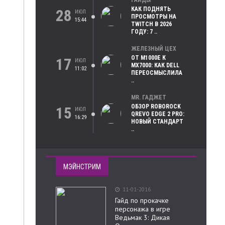
ГАЙДЫ
КАК ПОДНЯТЬ
28
ИЮЛ
ПРОСМОТРЫ НА
15:44
TWITCH В 2026
ГОДУ: 7 ..
ЖЕЛЕЗНЫЙ ЦЕХ
ОТ M1000E К
17
ИЮЛ
MX7000: КАК DELL
11:02
ПЕРЕОСМЫСЛИЛА
..
MR. ГАДЖЕТ
ОБЗОР ROBOROCK
15
ИЮЛ
QREVO EDGE 2 PRO:
16:29
НОВЫЙ СТАНДАРТ
..
МЭЙНСТРИМ
11-01-2016
Гайд по прокачке
персонажа в игре
Ведьмак 3: Дикая