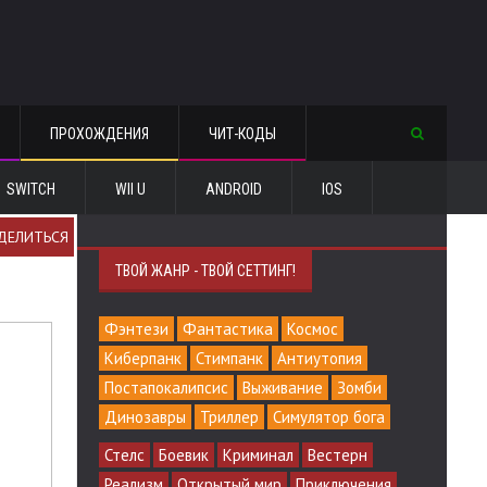
ПРОХОЖДЕНИЯ
ЧИТ-КОДЫ
SWITCH
WII U
ANDROID
IOS
ДЕЛИТЬСЯ
ТВОЙ ЖАНР - ТВОЙ СЕТТИНГ!
Фэнтези
Фантастика
Космос
Киберпанк
Стимпанк
Антиутопия
Постапокалипсис
Выживание
Зомби
Динозавры
Триллер
Симулятор бога
Стелс
Боевик
Криминал
Вестерн
Реализм
Открытый мир
Приключения