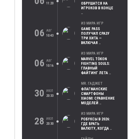
06
11:20
ОБРУШАТСЯ НА
ИГРОКОВ В КОНЦЕ
..
ИЗ МИРА ИГР
GAME PASS
06
АВГ
ПОЛУЧИЛ СРАЗУ
10:43
ТРИ ХИТА —
ВКЛЮЧАЯ ..
ИЗ МИРА ИГР
MARVEL TŌKON
06
АВГ
FIGHTING SOULS:
10:16
ГЛАВНЫЙ
ФАЙТИНГ ЛЕТА ..
MR. ГАДЖЕТ
ФЛАГМАНСКИЕ
30
ИЮЛ
СМАРТФОНЫ
20:33
XIAOMI: СРАВНЕНИЕ
МОДЕЛЕЙ ..
ИЗ МИРА ИГР
28
ИЮЛ
РОБУКСЫ В 2026:
20:30
ГДЕ БРАТЬ
ВАЛЮТУ, КОГДА ..