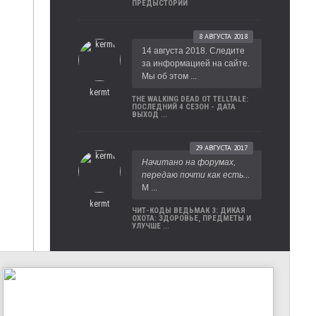
ПРЕДЫСТОРИИ
8 АВГУСТА 2018
14 августа 2018. Следите
за информацией на сайте.
Мы об этом ...
kermt
THE WALKING DEAD ОТ TELLTALE:
ПОСЛЕДНИЙ 4 СЕЗОН - ДАТА
ВЫХОД ...
29 АВГУСТА 2017
Начитано на форумах,
передаю почти как есть...
М ...
kermt
ЧИТ-КОДЫ ВЕДЬМАК 3: ДИКАЯ
ОХОТА: ЗДОРОВЬЕ, ПРЕДМЕТЫ И
УЛУЧШЕ ...