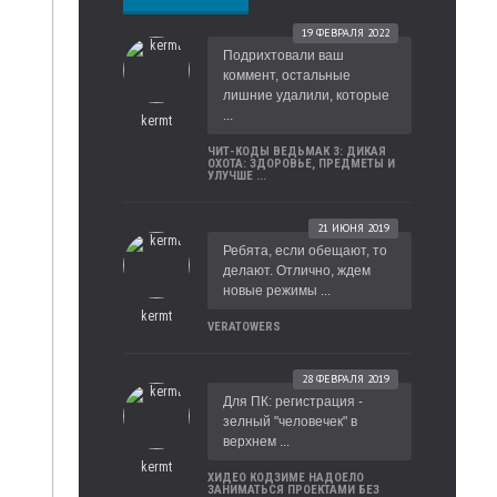
19 ФЕВРАЛЯ 2022
Подрихтовали ваш
коммент, остальные
лишние удалили, которые
...
kermt
ЧИТ-КОДЫ ВЕДЬМАК 3: ДИКАЯ
ОХОТА: ЗДОРОВЬЕ, ПРЕДМЕТЫ И
УЛУЧШЕ ...
21 ИЮНЯ 2019
Ребята, если обещают, то
делают. Отлично, ждем
новые режимы ...
kermt
VERATOWERS
28 ФЕВРАЛЯ 2019
Для ПК: регистрация -
зелный "человечек" в
верхнем ...
kermt
ХИДЕО КОДЗИМЕ НАДОЕЛО
ЗАНИМАТЬСЯ ПРОЕКТАМИ БЕЗ