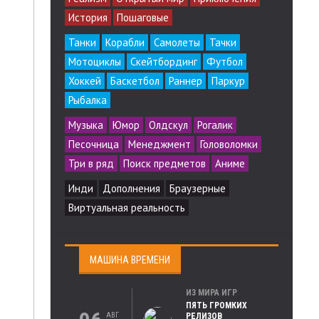
История
Пошаговые
Танки
Корабли
Самолеты
Тачки
Мотоциклы
Скейтбординг
Футбол
Хоккей
Баскетбол
Раннер
Паркур
Рыбалка
Музыка
Юмор
Олдскул
Рогалик
Песочница
Менеджмент
Головоломки
Три в ряд
Поиск предметов
Аниме
Инди
Дополнения
Браузерные
Виртуальная реальность
МАШИНА ВРЕМЕНИ
ИЗ МИРА ИГР
ПЯТЬ ГРОМКИХ
АВГ
РЕЛИЗОВ