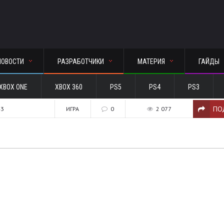
НОВОСТИ
РАЗРАБОТЧИКИ
МАТЕРИЯ
ГАЙДЫ
XBOX ONE
XBOX 360
PS5
PS4
PS3
ПО
43
ИГРА
0
2 077