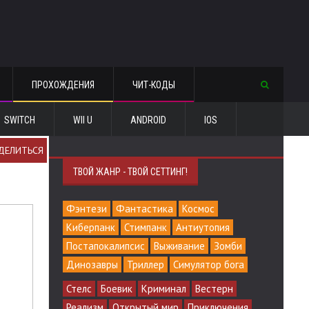
ПРОХОЖДЕНИЯ
ЧИТ-КОДЫ
SWITCH
WII U
ANDROID
IOS
ДЕЛИТЬСЯ
ТВОЙ ЖАНР - ТВОЙ СЕТТИНГ!
Фэнтези
Фантастика
Космос
Киберпанк
Стимпанк
Антиутопия
Постапокалипсис
Выживание
Зомби
Динозавры
Триллер
Симулятор бога
Стелс
Боевик
Криминал
Вестерн
Реализм
Открытый мир
Приключения