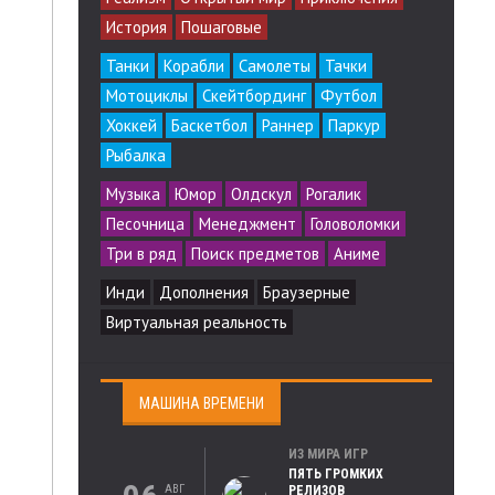
История
Пошаговые
Танки
Корабли
Самолеты
Тачки
Мотоциклы
Скейтбординг
Футбол
Хоккей
Баскетбол
Раннер
Паркур
Рыбалка
Музыка
Юмор
Олдскул
Рогалик
Песочница
Менеджмент
Головоломки
Три в ряд
Поиск предметов
Аниме
Инди
Дополнения
Браузерные
Виртуальная реальность
МАШИНА ВРЕМЕНИ
ИЗ МИРА ИГР
ПЯТЬ ГРОМКИХ
АВГ
РЕЛИЗОВ