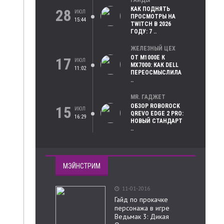
ГАЙДЫ
КАК ПОДНЯТЬ
28
ИЮЛ
ПРОСМОТРЫ НА
15:44
TWITCH В 2026
ГОДУ: 7 ..
ЖЕЛЕЗНЫЙ ЦЕХ
ОТ M1000E К
17
ИЮЛ
MX7000: КАК DELL
11:02
ПЕРЕОСМЫСЛИЛА
..
MR. ГАДЖЕТ
ОБЗОР ROBOROCK
15
ИЮЛ
QREVO EDGE 2 PRO:
16:29
НОВЫЙ СТАНДАРТ
..
МЭЙНСТРИМ
11-01-2016
Гайд по прокачке
персонажа в игре
Ведьмак 3: Дикая