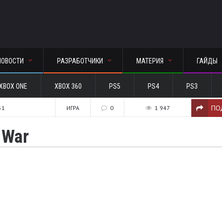
НОВОСТИ
РАЗРАБОТЧИКИ
МАТЕРИЯ
ГАЙДЫ
XBOX ONE
XBOX 360
PS5
PS4
PS3
ПО
51
ИГРА
0
1 947
 War