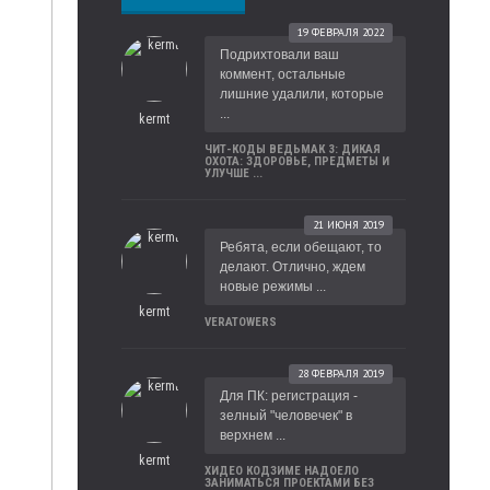
19 ФЕВРАЛЯ 2022
Подрихтовали ваш
коммент, остальные
лишние удалили, которые
...
kermt
ЧИТ-КОДЫ ВЕДЬМАК 3: ДИКАЯ
ОХОТА: ЗДОРОВЬЕ, ПРЕДМЕТЫ И
УЛУЧШЕ ...
21 ИЮНЯ 2019
Ребята, если обещают, то
делают. Отлично, ждем
новые режимы ...
kermt
VERATOWERS
28 ФЕВРАЛЯ 2019
Для ПК: регистрация -
зелный "человечек" в
верхнем ...
kermt
ХИДЕО КОДЗИМЕ НАДОЕЛО
ЗАНИМАТЬСЯ ПРОЕКТАМИ БЕЗ