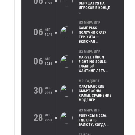
06
11:20
ОБРУШАТСЯ НА
ИГРОКОВ В КОНЦЕ
..
ИЗ МИРА ИГР
GAME PASS
06
АВГ
ПОЛУЧИЛ СРАЗУ
10:43
ТРИ ХИТА —
ВКЛЮЧАЯ ..
ИЗ МИРА ИГР
MARVEL TŌKON
06
АВГ
FIGHTING SOULS:
10:16
ГЛАВНЫЙ
ФАЙТИНГ ЛЕТА ..
MR. ГАДЖЕТ
ФЛАГМАНСКИЕ
30
ИЮЛ
СМАРТФОНЫ
20:33
XIAOMI: СРАВНЕНИЕ
МОДЕЛЕЙ ..
ИЗ МИРА ИГР
28
ИЮЛ
РОБУКСЫ В 2026:
20:30
ГДЕ БРАТЬ
ВАЛЮТУ, КОГДА ..