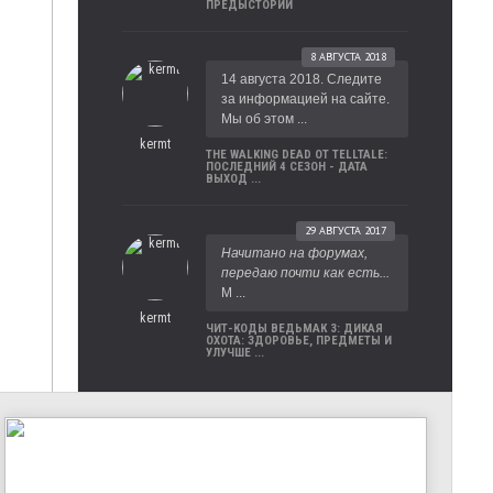
ПРЕДЫСТОРИИ
8 АВГУСТА 2018
14 августа 2018. Следите
за информацией на сайте.
Мы об этом ...
kermt
THE WALKING DEAD ОТ TELLTALE:
ПОСЛЕДНИЙ 4 СЕЗОН - ДАТА
ВЫХОД ...
29 АВГУСТА 2017
Начитано на форумах,
передаю почти как есть...
М ...
kermt
ЧИТ-КОДЫ ВЕДЬМАК 3: ДИКАЯ
ОХОТА: ЗДОРОВЬЕ, ПРЕДМЕТЫ И
УЛУЧШЕ ...