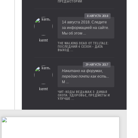
ПРЕДЫСТОРИИ
8 АВГУСТА 2018
14 августа 2018. Следите
за информацией на сайте.
Мы об этом ...
kermt
THE WALKING DEAD ОТ TELLTALE:
ПОСЛЕДНИЙ 4 СЕЗОН - ДАТА
ВЫХОД ...
29 АВГУСТА 2017
Начитано на форумах,
передаю почти как есть...
М ...
kermt
ЧИТ-КОДЫ ВЕДЬМАК 3: ДИКАЯ
ОХОТА: ЗДОРОВЬЕ, ПРЕДМЕТЫ И
УЛУЧШЕ ...