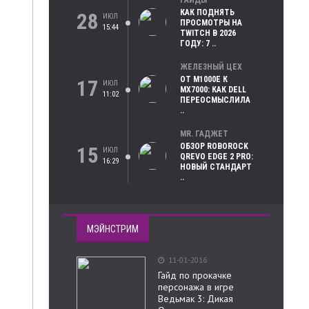
ГАЙДЫ
КАК ПОДНЯТЬ
28
ИЮЛ
ПРОСМОТРЫ НА
15:44
TWITCH В 2026
ГОДУ: 7 ..
ЖЕЛЕЗНЫЙ ЦЕХ
ОТ M1000E К
17
ИЮЛ
MX7000: КАК DELL
11:02
ПЕРЕОСМЫСЛИЛА
..
MR. ГАДЖЕТ
ОБЗОР ROBOROCK
15
ИЮЛ
QREVO EDGE 2 PRO:
16:29
НОВЫЙ СТАНДАРТ
..
МЭЙНСТРИМ
11-01-2016
Гайд по прокачке
персонажа в игре
Ведьмак 3: Дикая