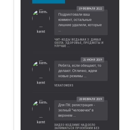
19 ФЕВРАЛЯ 2022
Подрихтовали ваш
коммент, остальные
лишние удалили, которые
...
kermt
ЧИТ-КОДЫ ВЕДЬМАК 3: ДИКАЯ
ОХОТА: ЗДОРОВЬЕ, ПРЕДМЕТЫ И
УЛУЧШЕ ...
21 ИЮНЯ 2019
Ребята, если обещают, то
делают. Отлично, ждем
новые режимы ...
kermt
VERATOWERS
28 ФЕВРАЛЯ 2019
Для ПК: регистрация -
зелный "человечек" в
верхнем ...
kermt
ХИДЕО КОДЗИМЕ НАДОЕЛО
ЗАНИМАТЬСЯ ПРОЕКТАМИ БЕЗ