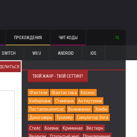
ПРОХОЖДЕНИЯ
ЧИТ-КОДЫ
SWITCH
WII U
ANDROID
IOS
ДЕЛИТЬСЯ
ТВОЙ ЖАНР - ТВОЙ СЕТТИНГ!
Фэнтези
Фантастика
Космос
Киберпанк
Стимпанк
Антиутопия
Постапокалипсис
Выживание
Зомби
Динозавры
Триллер
Симулятор бога
Стелс
Боевик
Криминал
Вестерн
Реализм
Открытый мир
Приключения