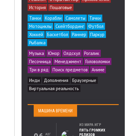
История
Пошаговые
Танки
Корабли
Самолеты
Тачки
Мотоциклы
Скейтбординг
Футбол
Хоккей
Баскетбол
Раннер
Паркур
Рыбалка
Музыка
Юмор
Олдскул
Рогалик
Песочница
Менеджмент
Головоломки
Три в ряд
Поиск предметов
Аниме
Инди
Дополнения
Браузерные
Виртуальная реальность
МАШИНА ВРЕМЕНИ
ИЗ МИРА ИГР
ПЯТЬ ГРОМКИХ
АВГ
РЕЛИЗОВ