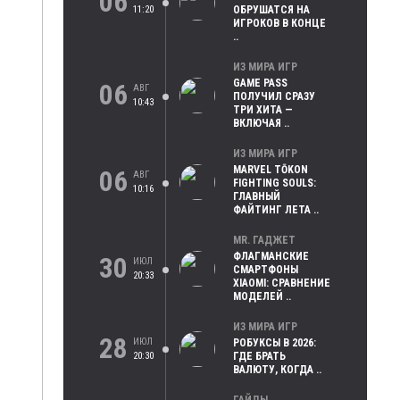
06
11:20
ОБРУШАТСЯ НА
ИГРОКОВ В КОНЦЕ
..
ИЗ МИРА ИГР
GAME PASS
06
АВГ
ПОЛУЧИЛ СРАЗУ
10:43
ТРИ ХИТА —
ВКЛЮЧАЯ ..
ИЗ МИРА ИГР
MARVEL TŌKON
06
АВГ
FIGHTING SOULS:
10:16
ГЛАВНЫЙ
ФАЙТИНГ ЛЕТА ..
MR. ГАДЖЕТ
ФЛАГМАНСКИЕ
30
ИЮЛ
СМАРТФОНЫ
20:33
XIAOMI: СРАВНЕНИЕ
МОДЕЛЕЙ ..
ИЗ МИРА ИГР
28
ИЮЛ
РОБУКСЫ В 2026:
20:30
ГДЕ БРАТЬ
ВАЛЮТУ, КОГДА ..