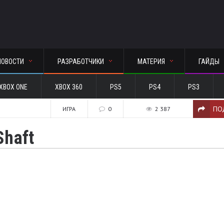
НОВОСТИ
РАЗРАБОТЧИКИ
МАТЕРИЯ
ГАЙДЫ
XBOX ONE
XBOX 360
PS5
PS4
PS3
ПО
1
ИГРА
0
2 387
Shaft