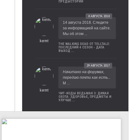
ПРЕДЫСТОРИИ
8 АВГУСТА 2018
14 августа 2018. Следите
за информацией на сайте.
Мы об этом ...
kermt
THE WALKING DEAD ОТ TELLTALE:
ПОСЛЕДНИЙ 4 СЕЗОН - ДАТА
ВЫХОД ...
29 АВГУСТА 2017
Начитано на форумах,
передаю почти как есть...
М ...
kermt
ЧИТ-КОДЫ ВЕДЬМАК 3: ДИКАЯ
ОХОТА: ЗДОРОВЬЕ, ПРЕДМЕТЫ И
УЛУЧШЕ ...