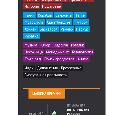
История
Пошаговые
Танки
Корабли
Самолеты
Тачки
Мотоциклы
Скейтбординг
Футбол
Хоккей
Баскетбол
Раннер
Паркур
Рыбалка
Музыка
Юмор
Олдскул
Рогалик
Песочница
Менеджмент
Головоломки
Три в ряд
Поиск предметов
Аниме
Инди
Дополнения
Браузерные
Виртуальная реальность
МАШИНА ВРЕМЕНИ
ИЗ МИРА ИГР
ПЯТЬ ГРОМКИХ
АВГ
РЕЛИЗОВ