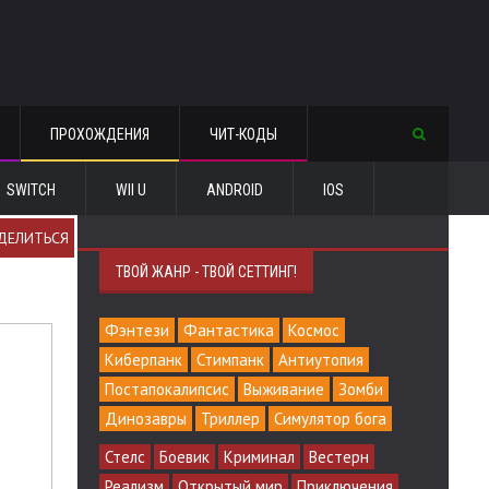
ПРОХОЖДЕНИЯ
ЧИТ-КОДЫ
SWITCH
WII U
ANDROID
IOS
ДЕЛИТЬСЯ
ТВОЙ ЖАНР - ТВОЙ СЕТТИНГ!
Фэнтези
Фантастика
Космос
Киберпанк
Стимпанк
Антиутопия
Постапокалипсис
Выживание
Зомби
Динозавры
Триллер
Симулятор бога
Стелс
Боевик
Криминал
Вестерн
Реализм
Открытый мир
Приключения