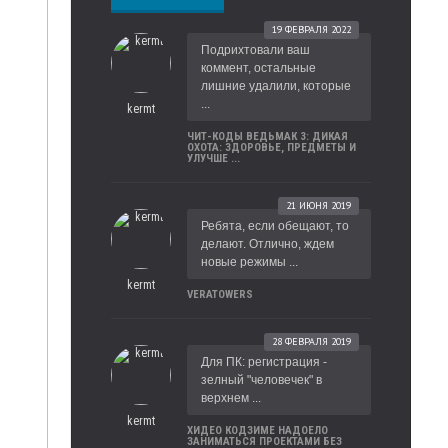
19 ФЕВРАЛЯ 2022
Подрихтовали ваш
коммент, остальные
лишние удалили, которые
...
kermt
ЧИТ-КОДЫ ВЕДЬМАК 3: ДИКАЯ
ОХОТА: ЗДОРОВЬЕ, ПРЕДМЕТЫ И
УЛУЧШЕ ...
21 ИЮНЯ 2019
Ребята, если обещают, то
делают. Отлично, ждем
новые режимы ...
kermt
VERATOWERS
28 ФЕВРАЛЯ 2019
Для ПК: регистрация -
зелный "человечек" в
верхнем ...
kermt
ХИДЕО КОДЗИМЕ НАДОЕЛО
ЗАНИМАТЬСЯ ПРОЕКТАМИ БЕЗ