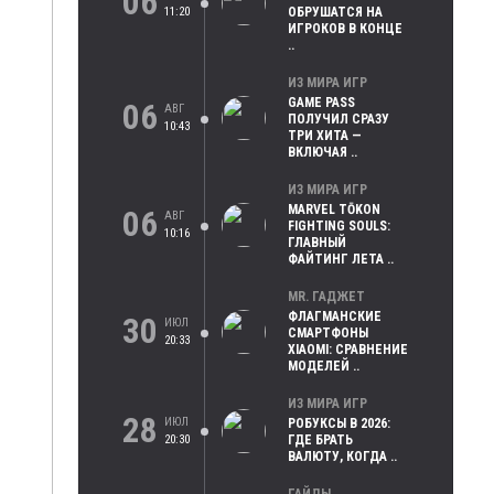
06
11:20
ОБРУШАТСЯ НА
ИГРОКОВ В КОНЦЕ
..
ИЗ МИРА ИГР
GAME PASS
06
АВГ
ПОЛУЧИЛ СРАЗУ
10:43
ТРИ ХИТА —
ВКЛЮЧАЯ ..
ИЗ МИРА ИГР
MARVEL TŌKON
06
АВГ
FIGHTING SOULS:
10:16
ГЛАВНЫЙ
ФАЙТИНГ ЛЕТА ..
MR. ГАДЖЕТ
ФЛАГМАНСКИЕ
30
ИЮЛ
СМАРТФОНЫ
20:33
XIAOMI: СРАВНЕНИЕ
МОДЕЛЕЙ ..
ИЗ МИРА ИГР
28
ИЮЛ
РОБУКСЫ В 2026:
20:30
ГДЕ БРАТЬ
ВАЛЮТУ, КОГДА ..