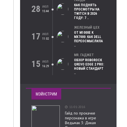
ГАЙДЫ
КАК ПОДНЯТЬ
28
ИЮЛ
ПРОСМОТРЫ НА
15:44
TWITCH В 2026
ГОДУ: 7 ..
ЖЕЛЕЗНЫЙ ЦЕХ
ОТ M1000E К
17
ИЮЛ
MX7000: КАК DELL
11:02
ПЕРЕОСМЫСЛИЛА
..
MR. ГАДЖЕТ
ОБЗОР ROBOROCK
15
ИЮЛ
QREVO EDGE 2 PRO:
16:29
НОВЫЙ СТАНДАРТ
..
МЭЙНСТРИМ
11-01-2016
Гайд по прокачке
персонажа в игре
Ведьмак 3: Дикая