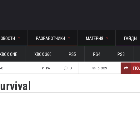
НОВОСТИ
РАЗРАБОТЧИКИ
МАТЕРИЯ
ГАЙДЫ
XBOX ONE
XBOX 360
PS5
PS4
PS3
ПО
30
ИГРА
0
3 009
urvival