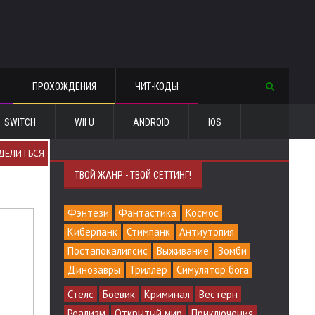
ПРОХОЖДЕНИЯ
ЧИТ-КОДЫ
SWITCH
WII U
ANDROID
IOS
ДЕЛИТЬСЯ
ТВОЙ ЖАНР - ТВОЙ СЕТТИНГ!
Фэнтези
Фантастика
Космос
Киберпанк
Стимпанк
Антиутопия
Постапокалипсис
Выживание
Зомби
Динозавры
Триллер
Симулятор бога
Стелс
Боевик
Криминал
Вестерн
Реализм
Открытый мир
Приключения