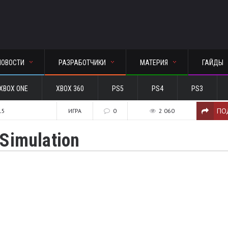
НОВОСТИ
РАЗРАБОТЧИКИ
МАТЕРИЯ
ГАЙДЫ
XBOX ONE
XBOX 360
PS5
PS4
PS3
ПО
15
ИГРА
0
2 060
Simulation