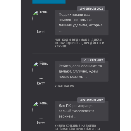
19 ФЕВРАЛЯ 2022
Подрихтовали ваш
коммент, остальные
лишние удалили, которые
...
kermt
ЧИТ-КОДЫ ВЕДЬМАК 3: ДИКАЯ
ОХОТА: ЗДОРОВЬЕ, ПРЕДМЕТЫ И
УЛУЧШЕ ...
21 ИЮНЯ 2019
Ребята, если обещают, то
делают. Отлично, ждем
новые режимы ...
kermt
VERATOWERS
28 ФЕВРАЛЯ 2019
Для ПК: регистрация -
зелный "человечек" в
верхнем ...
kermt
ХИДЕО КОДЗИМЕ НАДОЕЛО
ЗАНИМАТЬСЯ ПРОЕКТАМИ БЕЗ