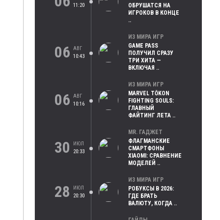
06
11:20
ОБРУШАТСЯ НА
ИГРОКОВ В КОНЦЕ
..
ИЗ МИРА ИГР
GAME PASS
06
АВГ
ПОЛУЧИЛ СРАЗУ
10:43
ТРИ ХИТА —
ВКЛЮЧАЯ ..
ИЗ МИРА ИГР
MARVEL TŌKON
06
АВГ
FIGHTING SOULS:
10:16
ГЛАВНЫЙ
ФАЙТИНГ ЛЕТА ..
MR. ГАДЖЕТ
ФЛАГМАНСКИЕ
30
ИЮЛ
СМАРТФОНЫ
20:33
XIAOMI: СРАВНЕНИЕ
МОДЕЛЕЙ ..
ИЗ МИРА ИГР
28
ИЮЛ
РОБУКСЫ В 2026:
20:30
ГДЕ БРАТЬ
ВАЛЮТУ, КОГДА ..