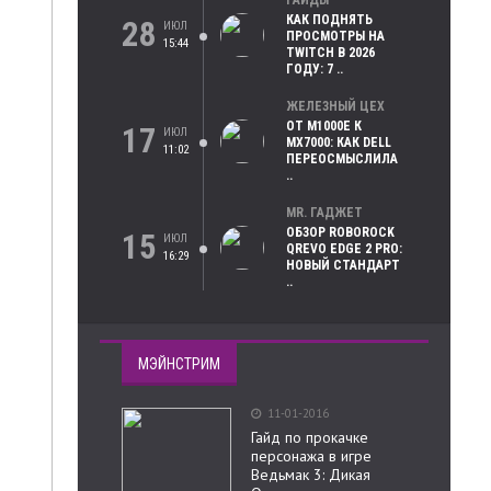
ГАЙДЫ
КАК ПОДНЯТЬ
28
ИЮЛ
ПРОСМОТРЫ НА
15:44
TWITCH В 2026
ГОДУ: 7 ..
ЖЕЛЕЗНЫЙ ЦЕХ
ОТ M1000E К
17
ИЮЛ
MX7000: КАК DELL
11:02
ПЕРЕОСМЫСЛИЛА
..
MR. ГАДЖЕТ
ОБЗОР ROBOROCK
15
ИЮЛ
QREVO EDGE 2 PRO:
16:29
НОВЫЙ СТАНДАРТ
..
МЭЙНСТРИМ
11-01-2016
Гайд по прокачке
персонажа в игре
Ведьмак 3: Дикая