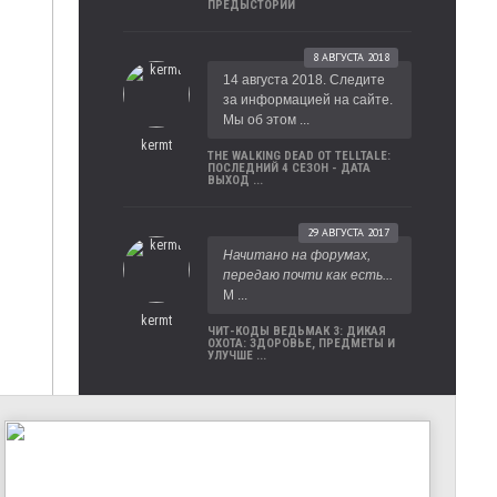
ПРЕДЫСТОРИИ
8 АВГУСТА 2018
14 августа 2018. Следите
за информацией на сайте.
Мы об этом ...
kermt
THE WALKING DEAD ОТ TELLTALE:
ПОСЛЕДНИЙ 4 СЕЗОН - ДАТА
ВЫХОД ...
29 АВГУСТА 2017
Начитано на форумах,
передаю почти как есть...
М ...
kermt
ЧИТ-КОДЫ ВЕДЬМАК 3: ДИКАЯ
ОХОТА: ЗДОРОВЬЕ, ПРЕДМЕТЫ И
УЛУЧШЕ ...