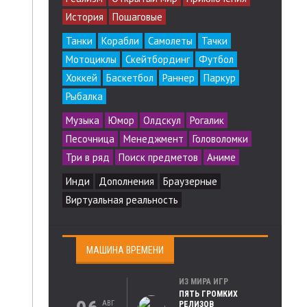
История
Пошаговые
Танки
Корабли
Самолеты
Тачки
Мотоциклы
Скейтбординг
Футбол
Хоккей
Баскетбол
Раннер
Паркур
Рыбалка
Музыка
Юмор
Олдскул
Рогалик
Песочница
Менеджмент
Головоломки
Три в ряд
Поиск предметов
Аниме
Инди
Дополнения
Браузерные
Виртуальная реальность
МАШИНА ВРЕМЕНИ
ИЗ МИРА ИГР
ПЯТЬ ГРОМКИХ
АВГ
РЕЛИЗОВ