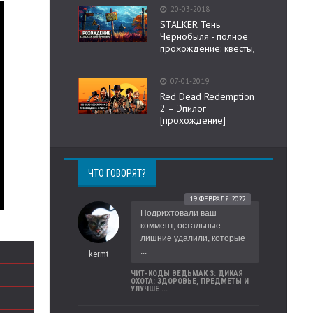
20-03-2018
STALKER Тень
Чернобыля - полное
прохождение: квесты,
07-01-2019
Red Dead Redemption
2 – Эпилог
[прохождение]
ЧТО ГОВОРЯТ?
19 ФЕВРАЛЯ 2022
Подрихтовали ваш
коммент, остальные
лишние удалили, которые
...
kermt
ЧИТ-КОДЫ ВЕДЬМАК 3: ДИКАЯ
ОХОТА: ЗДОРОВЬЕ, ПРЕДМЕТЫ И
УЛУЧШЕ ...