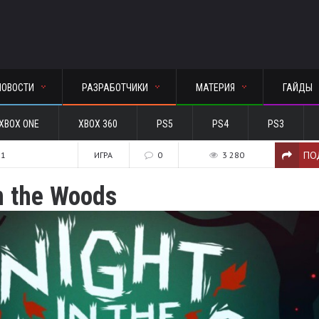
НОВОСТИ
РАЗРАБОТЧИКИ
МАТЕРИЯ
ГАЙДЫ
XBOX ONE
XBOX 360
PS5
PS4
PS3
ПО
21
ИГРА
0
3 280
n the Woods