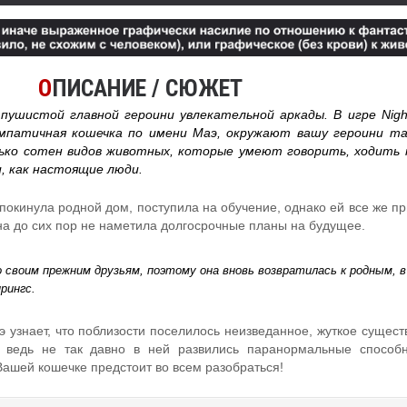
О
ПИСАНИЕ / СЮЖЕТ
пушистой главной героини увлекательной аркады. В игре Night
мпатичная кошечка по имени Маэ, окружают вашу героини та
ько сотен видов животных, которые умеют говорить, ходить 
и, как настоящие люди.
покинула родной дом, поступила на обучение, однако ей все же п
на до сих пор не наметила долгосрочные планы на будущее.
о своим прежним друзьям, поэтому она вновь возвратилась к родным, в
рингс.
 узнает, что поблизости поселилось неизведанное, жуткое сущест
, ведь не так давно в ней развились паранормальные способ
Вашей кошечке предстоит во всем разобраться!