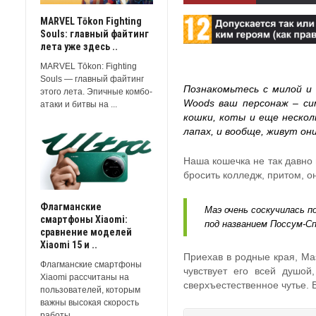
MARVEL Tōkon Fighting
Souls: главный файтинг
лета уже здесь ..
MARVEL Tōkon: Fighting
Souls — главный файтинг
Познакомьтесь с милой и 
этого лета. Эпичные комбо-
Woods ваш персонаж – си
атаки и битвы на ...
кошки, коты и еще нескол
лапах, и вообще, живут он
Наша кошечка не так давно 
бросить колледж, притом, о
Флагманские
Маэ очень соскучилась п
смартфоны Xiaomi:
под названием Поссум-Сп
сравнение моделей
Xiaomi 15 и ..
Приехав в родные края, Маэ
Флагманские смартфоны
чувствует его всей душой
Xiaomi рассчитаны на
сверхъестественное чутье. 
пользователей, которым
важны высокая скорость
работы, ...