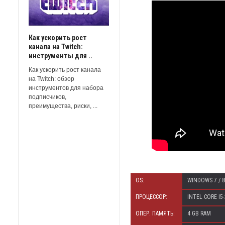
Как ускорить рост
канала на Twitch:
инструменты для ..
Как ускорить рост канала
на Twitch: обзор
инструментов для набора
подписчиков,
преимущества, риски, ...
OS:
WINDOWS 7 / 8 
ПРОЦЕССОР:
INTEL CORE I5
ОПЕР. ПАМЯТЬ:
4 GB RAM