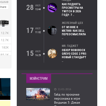
ГАЙДЫ
КАК ПОДНЯТЬ
28
ИЮЛ
ПРОСМОТРЫ НА
15:44
TWITCH В 2026
ГОДУ: 7 ..
ЖЕЛЕЗНЫЙ ЦЕХ
ОТ M1000E К
17
ИЮЛ
MX7000: КАК DELL
11:02
ПЕРЕОСМЫСЛИЛА
..
MR. ГАДЖЕТ
ОБЗОР ROBOROCK
15
ИЮЛ
QREVO EDGE 2 PRO:
16:29
НОВЫЙ СТАНДАРТ
..
МЭЙНСТРИМ
11-01-2016
Гайд по прокачке
персонажа в игре
Ведьмак 3: Дикая