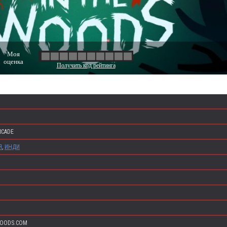
Моя
оценка
Получить код рейтинга
RCADE
Я
,
ИНДИ
OODS.COM