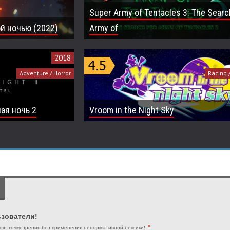
Super Army of Tentacles 3: The Searc
ой ночью (2022)
Army of
2018
Adventure / Horror
Racing 
ная ночь 2
Vroom in the Night Sky
зователи!
*
ою точку зрения без применения ненормативной лексики!