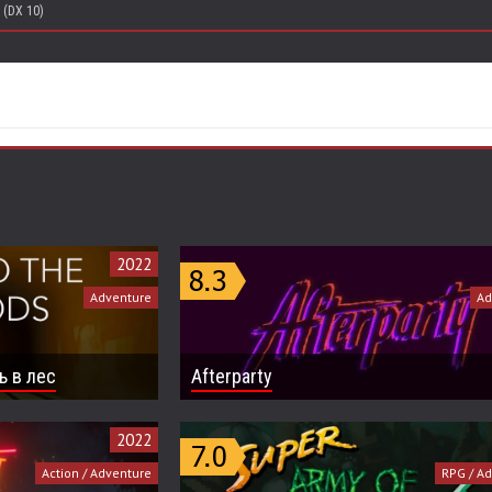
 (DX 10)
2022
Adventure
Ad
ь в лес
Afterparty
2022
Action / Adventure
RPG / A