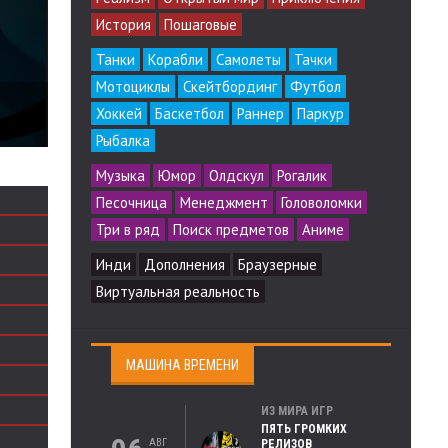
История
Пошаговые
Танки
Корабли
Самолеты
Тачки
Мотоциклы
Скейтбординг
Футбол
Хоккей
Баскетбол
Раннер
Паркур
Рыбалка
Музыка
Юмор
Олдскул
Рогалик
Песочница
Менеджмент
Головоломки
Три в ряд
Поиск предметов
Аниме
Инди
Дополнения
Браузерные
Виртуальная реальность
МАШИНА ВРЕМЕНИ
ИЗ МИРА ИГР
ПЯТЬ ГРОМКИХ
АВГ
РЕЛИЗОВ