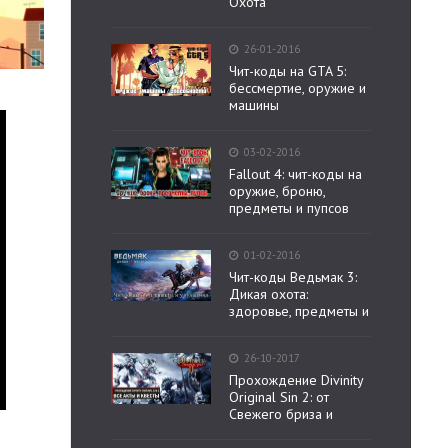
Охота
26-01-2016
Чит-коды на GTA 5:
бессмертие, оружие и
машины
03-02-2016
Fallout 4: чит-коды на
оружие, броню,
предметы и пупсов
01-02-2016
Чит-коды Ведьмак 3:
Дикая охота:
здоровье, предметы и
26-10-2017
Прохождение Divinity
Original Sin 2: от
Свежего бриза и