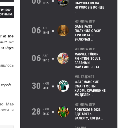
06
11:20
ОБРУШАТСЯ НА
ИГРОКОВ В КОНЦЕ
..
ИЗ МИРА ИГР
GAME PASS
06
АВГ
ПОЛУЧИЛ СРАЗУ
10:43
ТРИ ХИТА —
 in the
ВКЛЮЧАЯ ..
кие же
на двух
ИЗ МИРА ИГР
MARVEL TŌKON
06
АВГ
FIGHTING SOULS:
10:16
ГЛАВНЫЙ
ришлось
ФАЙТИНГ ЛЕТА ..
MR. ГАДЖЕТ
ФЛАГМАНСКИЕ
30
ИЮЛ
 город
СМАРТФОНЫ
20:33
XIAOMI: СРАВНЕНИЕ
МОДЕЛЕЙ ..
во. Маэ
ИЗ МИРА ИГР
28
ИЮЛ
РОБУКСЫ В 2026:
ности и
20:30
ГДЕ БРАТЬ
ВАЛЮТУ, КОГДА ..