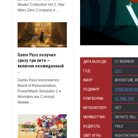
Master Collection Vol 2, Star
Wars Zero Company и ...
Game Pass получил
сразу три хита —
ДАТА ВЫХОДА:
21 ФЕВРАЛЯ
включая неожиданный
ГОД:
2017
..
ЖАНР:
ADVENTURE, A
Game Pass пополнился
Beast of Reincarnation,
ПОДЖАНР:
ПРИКЛЮЧЕНИ
PowerWash Simulator 2 и
Monsters are Coming!.
ПЛАТФОРМА:
PC
,
MAC
,
PS4
Макже ...
МУЛЬТИПЛЕЕР:
НЕТ
РАЗРАБОТЧИК:
INFINITE FALL
ИЗДАТЕЛЬ:
FINJI
САЙТ ИГРЫ:
NIGHTINTHEW