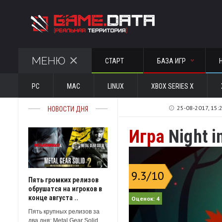
МЕНЮ
СТАРТ
БАЗА ИГР
PC
MAC
LINUX
XBOX SERIES X
25-08-2017, 15:
НОВОСТИ ДНЯ
Игра
Night i
9.3
/10
Пять громких релизов
обрушатся на игроков в
конце августа ..
Оценок:
4
Пять крупных релизов за
два дня: Metal Gear Solid