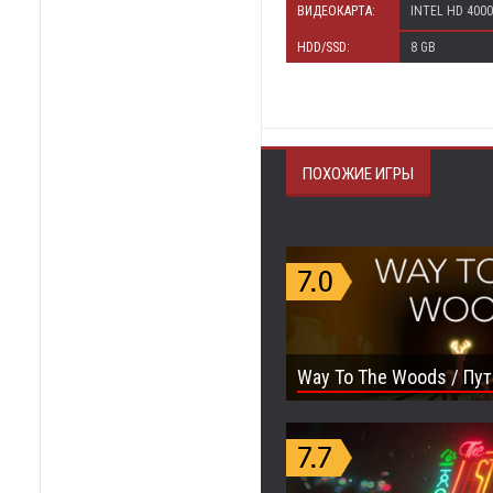
ВИДЕОКАРТА:
INTEL HD 4000
HDD/SSD:
8 GB
ПОХОЖИЕ ИГРЫ
Way To The Woods / Пут