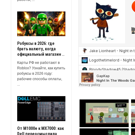
Робуксы в 2026: где
брать валюту, когда
официальный магазин ..
Карты РФ не работают в
Roblox? Узнайте, как купить
робуксы в 2026 году:
рабочие способы оплаты,
...
От M1000e к MX7000: как
Dell переосмыслила