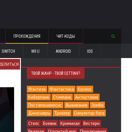
ПРОХОЖДЕНИЯ
ЧИТ-КОДЫ
SWITCH
WII U
ANDROID
IOS
ДЕЛИТЬСЯ
ТВОЙ ЖАНР - ТВОЙ СЕТТИНГ!
Фэнтези
Фантастика
Космос
Киберпанк
Стимпанк
Антиутопия
Постапокалипсис
Выживание
Зомби
Динозавры
Триллер
Симулятор бога
Стелс
Боевик
Криминал
Вестерн
Реализм
Открытый мир
Приключения