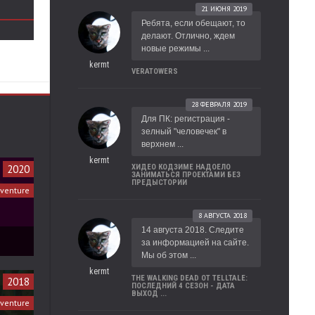
21 ИЮНЯ 2019
Ребята, если обещают, то
делают. Отлично, ждем
новые режимы ...
kermt
VERATOWERS
28 ФЕВРАЛЯ 2019
Для ПК: регистрация -
зелный "человечек" в
верхнем ...
kermt
2020
ХИДЕО КОДЗИМЕ НАДОЕЛО
ЗАНИМАТЬСЯ ПРОЕКТАМИ БЕЗ
ПРЕДЫСТОРИИ
venture
8 АВГУСТА 2018
14 августа 2018. Следите
за информацией на сайте.
Мы об этом ...
kermt
THE WALKING DEAD ОТ TELLTALE:
2018
ПОСЛЕДНИЙ 4 СЕЗОН - ДАТА
ВЫХОД ...
dventure