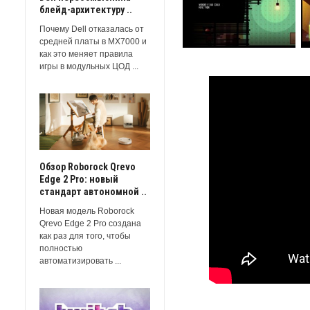
блейд-архитектуру ..
Почему Dell отказалась от
средней платы в MX7000 и
как это меняет правила
игры в модульных ЦОД ...
Обзор Roborock Qrevo
Edge 2 Pro: новый
стандарт автономной ..
Новая модель Roborock
Qrevo Edge 2 Pro создана
как раз для того, чтобы
полностью
автоматизировать ...