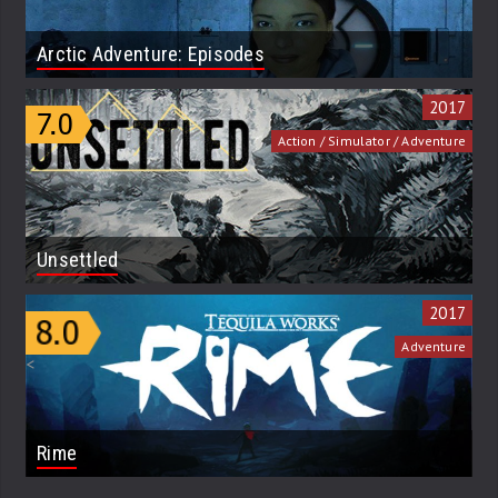
Arctic Adventure: Episodes
2017
Action / Simulator / Adventure
Unsettled
2017
Adventure
<
Rime