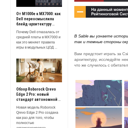
От M1000e к MX7000: как
Dell переосмыслила
блейд-архитектуру ..
Почему Dell отказалась от
В Sable вы узнаете истор
средней платы в MX7000 и
так и темные стороны ок
как это меняет правила
игры в модульных ЦОД ...
Вам предстоит играть за Сэ
архитектуру, исследуйте не
что же случилось с обитател
Обзор Roborock Qrevo
Edge 2 Pro: новый
стандарт автономной ..
Новая модель Roborock
Qrevo Edge 2 Pro создана
как раз для того, чтобы
полностью
автоматизировать ...