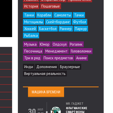
История
Пошаговые
Танки
Корабли
Самолеты
Тачки
Мотоциклы
Скейтбординг
Футбол
Хоккей
Баскетбол
Раннер
Паркур
Рыбалка
Музыка
Юмор
Олдскул
Рогалик
Песочница
Менеджмент
Головоломки
Три в ряд
Поиск предметов
Аниме
Инди
Дополнения
Браузерные
Виртуальная реальность
МАШИНА ВРЕМЕНИ
MR. ГАДЖЕТ
ФЛАГМАНСКИЕ
30
ИЮЛ
СМАРТФОНЫ