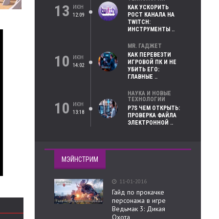
13
ИЮН
КАК УСКОРИТЬ
РОСТ КАНАЛА НА
12:09
TWITCH:
ИНСТРУМЕНТЫ ..
MR. ГАДЖЕТ
КАК ПЕРЕВЕЗТИ
10
ИЮН
ИГРОВОЙ ПК И НЕ
14:02
УБИТЬ ЕГО:
ГЛАВНЫЕ ..
НАУКА И НОВЫЕ
ТЕХНОЛОГИИ
10
ИЮН
P7S ЧЕМ ОТКРЫТЬ:
13:18
ПРОВЕРКА ФАЙЛА
ЭЛЕКТРОННОЙ ..
МЭЙНСТРИМ
11-01-2016
Гайд по прокачке
персонажа в игре
Ведьмак 3: Дикая
Охота