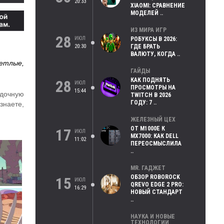
20:33
XIAOMI: СРАВНЕНИЕ
МОДЕЛЕЙ ..
ИЗ МИРА ИГР
28
ИЮЛ
РОБУКСЫ В 2026:
20:30
ГДЕ БРАТЬ
ВАЛЮТУ, КОГДА ..
ветлые,
ГАЙДЫ
КАК ПОДНЯТЬ
28
ИЮЛ
ПРОСМОТРЫ НА
15:44
адочную
TWITCH В 2026
ГОДУ: 7 ..
знаете,
ЖЕЛЕЗНЫЙ ЦЕХ
ОТ M1000E К
17
ИЮЛ
MX7000: КАК DELL
11:02
ПЕРЕОСМЫСЛИЛА
..
MR. ГАДЖЕТ
ОБЗОР ROBOROCK
15
ИЮЛ
QREVO EDGE 2 PRO:
16:29
НОВЫЙ СТАНДАРТ
..
НАУКА И НОВЫЕ
ТЕХНОЛОГИИ