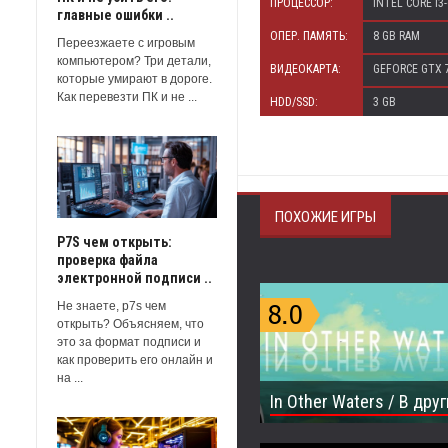
ПРОЦЕССОР:
INTEL CORE I3
главные ошибки ..
ОПЕР. ПАМЯТЬ:
8 GB RAM
Переезжаете с игровым
компьютером? Три детали,
ВИДЕОКАРТА:
GEFORCE GTX 7
которые умирают в дороге.
Как перевезти ПК и не ...
HDD/SSD:
3 GB
ПОХОЖИЕ ИГРЫ
P7S чем открыть:
проверка файла
электронной подписи ..
Не знаете, p7s чем
открыть? Объясняем, что
это за формат подписи и
как проверить его онлайн и
на ...
In Other Waters / В дру