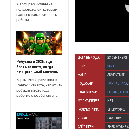
Xiaomi рассчитаны на
пользователей, которым
важны высокая скорость
работы, ...
ДАТА ВЫХОДА:
23 СЕНТЯБРЯ
Робуксы в 2026: где
ГОД:
2021
брать валюту, когда
официальный магазин ..
ЖАНР:
ADVENTURE
Карты РФ не работают в
ПОДЖАНР:
ФАНТАСТИКА
,
Roblox? Узнайте, как купить
робуксы в 2026 году:
ПЛАТФОРМА:
PC
,
MAC
,
XBOX
рабочие способы оплаты,
МУЛЬТИПЛЕЕР:
НЕТ
...
РАЗРАБОТЧИК:
SHEDWORKS
ИЗДАТЕЛЬ:
RAW FURY
САЙТ ИГРЫ:
SHED-WORKS.C