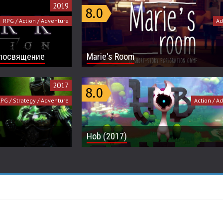
2019
RPG / Action / Adventure
Ad
е посвящение
Marie's Room
2017
PG / Strategy / Adventure
Action / A
Hob (2017)