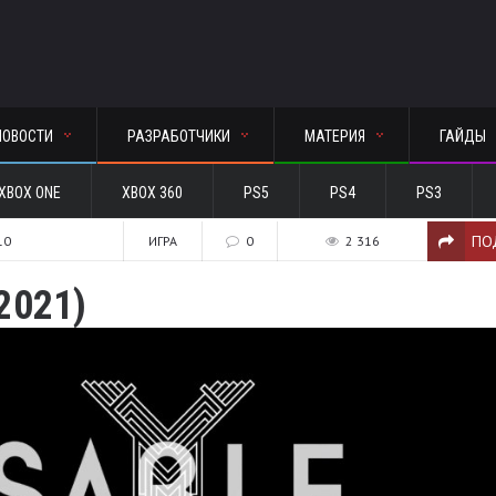
НОВОСТИ
РАЗРАБОТЧИКИ
МАТЕРИЯ
ГАЙДЫ
XBOX ONE
XBOX 360
PS5
PS4
PS3
ПО
10
ИГРА
0
2 316
2021)