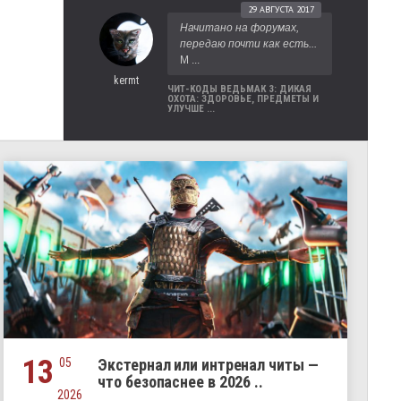
29 АВГУСТА 2017
Начитано на форумах,
передаю почти как есть...
М ...
kermt
ЧИТ-КОДЫ ВЕДЬМАК 3: ДИКАЯ
ОХОТА: ЗДОРОВЬЕ, ПРЕДМЕТЫ И
УЛУЧШЕ ...
13
05
Экстернал или интренал читы —
что безопаснее в 2026 ..
2026