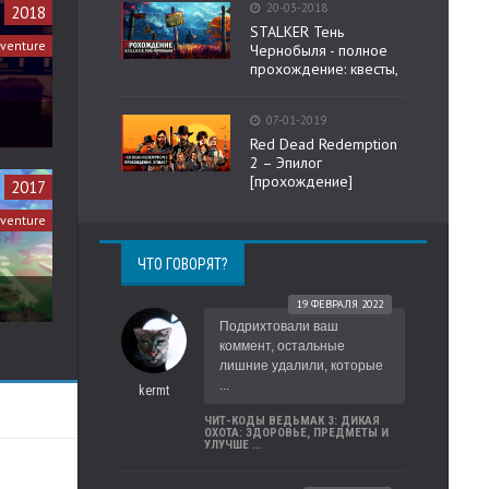
20-03-2018
2018
STALKER Тень
venture
Чернобыля - полное
прохождение: квесты,
07-01-2019
Red Dead Redemption
2 – Эпилог
[прохождение]
2017
dventure
ЧТО ГОВОРЯТ?
19 ФЕВРАЛЯ 2022
Подрихтовали ваш
коммент, остальные
лишние удалили, которые
...
kermt
ЧИТ-КОДЫ ВЕДЬМАК 3: ДИКАЯ
ОХОТА: ЗДОРОВЬЕ, ПРЕДМЕТЫ И
УЛУЧШЕ ...