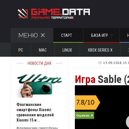
МЕНЮ
СТАРТ
БАЗА ИГР
PC
MAC
LINUX
XBOX SERIES X
13-09-2018, 15:
НОВОСТИ ДНЯ
Игра
Sable (
7.8
/10
Флагманские
смартфоны Xiaomi:
сравнение моделей
Оценок:
4
Xiaomi 15 и ..
Флагманские смартфоны