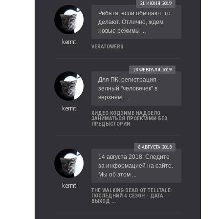
21 ИЮНЯ 2019
Ребята, если обещают, то
делают. Отлично, ждем
новые режимы ...
kermt
VERATOWERS
28 ФЕВРАЛЯ 2019
Для ПК: регистрация -
зелный "человечек" в
верхнем ...
kermt
ХИДЕО КОДЗИМЕ НАДОЕЛО
ЗАНИМАТЬСЯ ПРОЕКТАМИ БЕЗ
ПРЕДЫСТОРИИ
8 АВГУСТА 2018
14 августа 2018. Следите
за информацией на сайте.
Мы об этом ...
kermt
THE WALKING DEAD ОТ TELLTALE:
ПОСЛЕДНИЙ 4 СЕЗОН - ДАТА
ВЫХОД ...