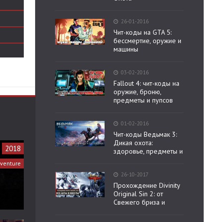
26-01-2016
Чит-коды на GTA 5:
бессмертие, оружие и
машины
03-02-2016
Fallout 4: чит-коды на
оружие, броню,
предметы и пупсов
01-02-2016
Чит-коды Ведьмак 3:
Дикая охота:
2018
здоровье, предметы и
venture
26-10-2017
Прохождение Divinity
Original Sin 2: от
Свежего бриза и