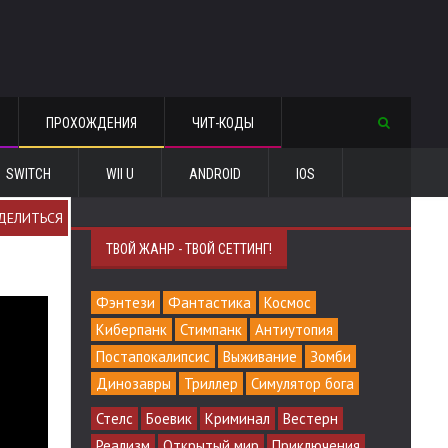
ПРОХОЖДЕНИЯ
ЧИТ-КОДЫ
SWITCH
WII U
ANDROID
IOS
ДЕЛИТЬСЯ
ТВОЙ ЖАНР - ТВОЙ СЕТТИНГ!
Фэнтези
Фантастика
Космос
Киберпанк
Стимпанк
Антиутопия
Постапокалипсис
Выживание
Зомби
Динозавры
Триллер
Симулятор бога
Стелс
Боевик
Криминал
Вестерн
Реализм
Открытый мир
Приключения