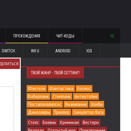
ПРОХОЖДЕНИЯ
ЧИТ-КОДЫ
SWITCH
WII U
ANDROID
IOS
ДЕЛИТЬСЯ
ТВОЙ ЖАНР - ТВОЙ СЕТТИНГ!
Фэнтези
Фантастика
Космос
Киберпанк
Стимпанк
Антиутопия
Постапокалипсис
Выживание
Зомби
Динозавры
Триллер
Симулятор бога
Стелс
Боевик
Криминал
Вестерн
Реализм
Открытый мир
Приключения