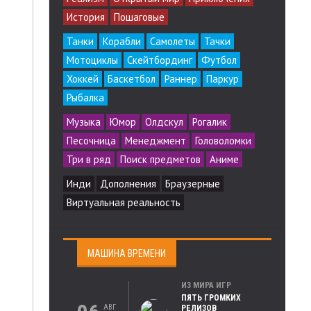
История
Пошаговые
Танки
Корабли
Самолеты
Тачки
Мотоциклы
Скейтбординг
Футбол
Хоккей
Баскетбол
Раннер
Паркур
Рыбалка
Музыка
Юмор
Олдскул
Рогалик
Песочница
Менеджмент
Головоломки
Три в ряд
Поиск предметов
Аниме
Инди
Дополнения
Браузерные
Виртуальная реальность
МАШИНА ВРЕМЕНИ
ИЗ МИРА ИГР
ПЯТЬ ГРОМКИХ
АВГ
РЕЛИЗОВ