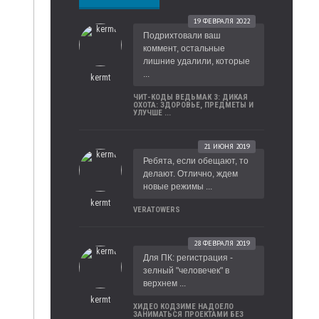
19 ФЕВРАЛЯ 2022
Подрихтовали ваш
коммент, остальные
лишние удалили, которые
...
kermt
ЧИТ-КОДЫ ВЕДЬМАК 3: ДИКАЯ
ОХОТА: ЗДОРОВЬЕ, ПРЕДМЕТЫ И
УЛУЧШЕ ...
21 ИЮНЯ 2019
Ребята, если обещают, то
делают. Отлично, ждем
новые режимы ...
kermt
VERATOWERS
28 ФЕВРАЛЯ 2019
Для ПК: регистрация -
зелный "человечек" в
верхнем ...
kermt
ХИДЕО КОДЗИМЕ НАДОЕЛО
ЗАНИМАТЬСЯ ПРОЕКТАМИ БЕЗ