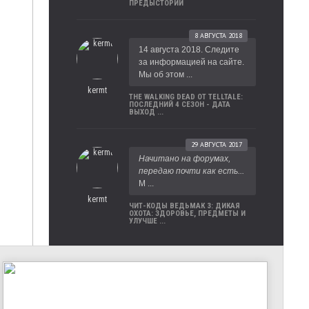
ПРЕДЫСТОРИИ
8 АВГУСТА 2018
14 августа 2018. Следите
за информацией на сайте.
Мы об этом ...
kermt
THE WALKING DEAD ОТ TELLTALE:
ПОСЛЕДНИЙ 4 СЕЗОН - ДАТА
ВЫХОД ...
29 АВГУСТА 2017
Начитано на форумах,
передаю почти как есть...
М ...
kermt
ЧИТ-КОДЫ ВЕДЬМАК 3: ДИКАЯ
ОХОТА: ЗДОРОВЬЕ, ПРЕДМЕТЫ И
УЛУЧШЕ ...