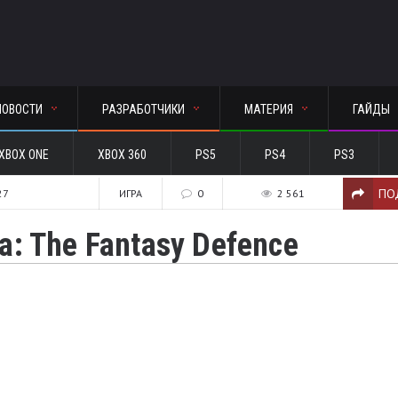
НОВОСТИ
РАЗРАБОТЧИКИ
МАТЕРИЯ
ГАЙДЫ
XBOX ONE
XBOX 360
PS5
PS4
PS3
ПО
27
ИГРА
0
2 561
a: The Fantasy Defence