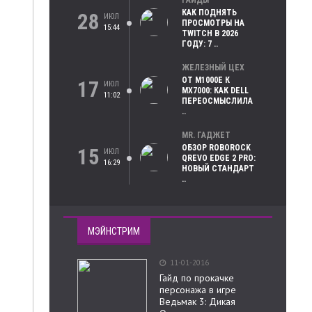
ГАЙДЫ
КАК ПОДНЯТЬ
28
ИЮЛ
ПРОСМОТРЫ НА
15:44
TWITCH В 2026
ГОДУ: 7 ..
ЖЕЛЕЗНЫЙ ЦЕХ
ОТ M1000E К
17
ИЮЛ
MX7000: КАК DELL
11:02
ПЕРЕОСМЫСЛИЛА
..
MR. ГАДЖЕТ
ОБЗОР ROBOROCK
15
ИЮЛ
QREVO EDGE 2 PRO:
16:29
НОВЫЙ СТАНДАРТ
..
МЭЙНСТРИМ
11-01-2016
Гайд по прокачке
персонажа в игре
Ведьмак 3: Дикая