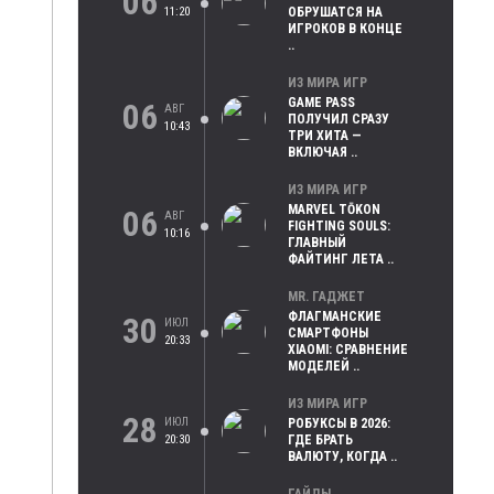
06
11:20
ОБРУШАТСЯ НА
ИГРОКОВ В КОНЦЕ
..
ИЗ МИРА ИГР
GAME PASS
06
АВГ
ПОЛУЧИЛ СРАЗУ
10:43
ТРИ ХИТА —
ВКЛЮЧАЯ ..
ИЗ МИРА ИГР
MARVEL TŌKON
06
АВГ
FIGHTING SOULS:
10:16
ГЛАВНЫЙ
ФАЙТИНГ ЛЕТА ..
MR. ГАДЖЕТ
ФЛАГМАНСКИЕ
30
ИЮЛ
СМАРТФОНЫ
20:33
XIAOMI: СРАВНЕНИЕ
МОДЕЛЕЙ ..
ИЗ МИРА ИГР
28
ИЮЛ
РОБУКСЫ В 2026:
20:30
ГДЕ БРАТЬ
ВАЛЮТУ, КОГДА ..