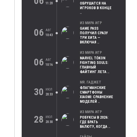
06
11:20
ОБРУШАТСЯ НА
ИГРОКОВ В КОНЦЕ
..
ИЗ МИРА ИГР
GAME PASS
06
АВГ
ПОЛУЧИЛ СРАЗУ
10:43
ТРИ ХИТА —
ВКЛЮЧАЯ ..
ИЗ МИРА ИГР
MARVEL TŌKON
06
АВГ
FIGHTING SOULS:
10:16
ГЛАВНЫЙ
ФАЙТИНГ ЛЕТА ..
MR. ГАДЖЕТ
ФЛАГМАНСКИЕ
30
ИЮЛ
СМАРТФОНЫ
20:33
XIAOMI: СРАВНЕНИЕ
МОДЕЛЕЙ ..
ИЗ МИРА ИГР
28
ИЮЛ
РОБУКСЫ В 2026:
20:30
ГДЕ БРАТЬ
ВАЛЮТУ, КОГДА ..