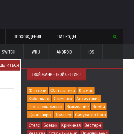
ПРОХОЖДЕНИЯ
ЧИТ-КОДЫ
SWITCH
WII U
ANDROID
IOS
ДЕЛИТЬСЯ
ТВОЙ ЖАНР - ТВОЙ СЕТТИНГ!
Фэнтези
Фантастика
Космос
Киберпанк
Стимпанк
Антиутопия
Постапокалипсис
Выживание
Зомби
Динозавры
Триллер
Симулятор бога
Стелс
Боевик
Криминал
Вестерн
Реализм
Открытый мир
Приключения