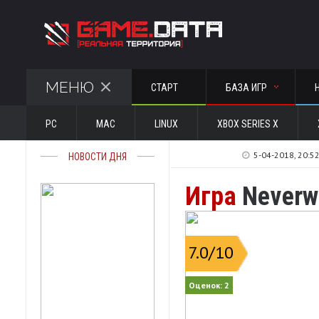
МЕНЮ
СТАРТ
БАЗА ИГР
PC
MAC
LINUX
XBOX SERIES X
5-04-2018, 20:5
НОВОСТИ ДНЯ
Игра
Neverwi
7.0
/10
Оценок:
2