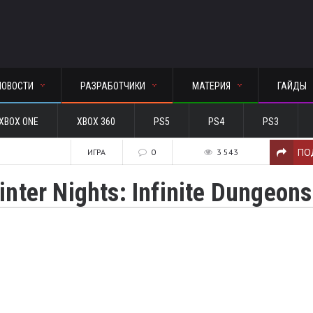
НОВОСТИ
РАЗРАБОТЧИКИ
МАТЕРИЯ
ГАЙДЫ
XBOX ONE
XBOX 360
PS5
PS4
PS3
ПО
2
ИГРА
0
3 543
nter Nights: Infinite Dungeons