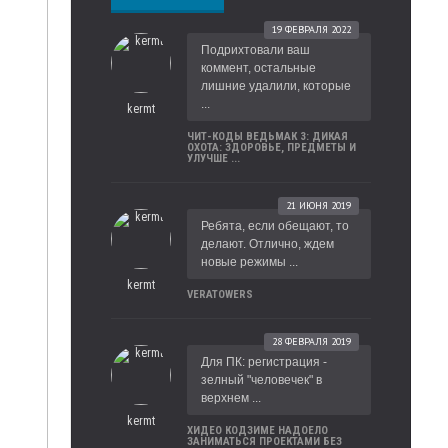
19 ФЕВРАЛЯ 2022
Подрихтовали ваш
коммент, остальные
лишние удалили, которые
...
kermt
ЧИТ-КОДЫ ВЕДЬМАК 3: ДИКАЯ
ОХОТА: ЗДОРОВЬЕ, ПРЕДМЕТЫ И
УЛУЧШЕ ...
21 ИЮНЯ 2019
Ребята, если обещают, то
делают. Отлично, ждем
новые режимы ...
kermt
VERATOWERS
28 ФЕВРАЛЯ 2019
Для ПК: регистрация -
зелный "человечек" в
верхнем ...
kermt
ХИДЕО КОДЗИМЕ НАДОЕЛО
ЗАНИМАТЬСЯ ПРОЕКТАМИ БЕЗ