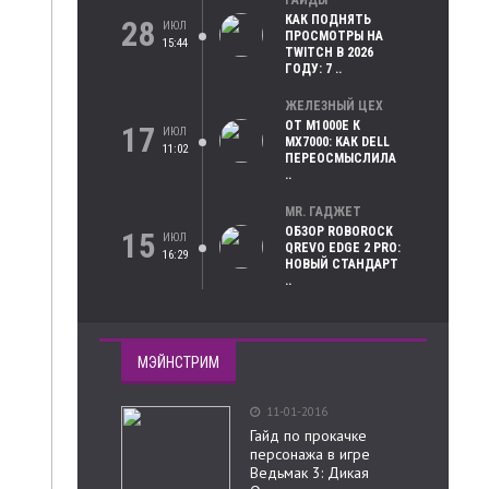
ГАЙДЫ
КАК ПОДНЯТЬ
28
ИЮЛ
ПРОСМОТРЫ НА
15:44
TWITCH В 2026
ГОДУ: 7 ..
ЖЕЛЕЗНЫЙ ЦЕХ
ОТ M1000E К
17
ИЮЛ
MX7000: КАК DELL
11:02
ПЕРЕОСМЫСЛИЛА
..
MR. ГАДЖЕТ
ОБЗОР ROBOROCK
15
ИЮЛ
QREVO EDGE 2 PRO:
16:29
НОВЫЙ СТАНДАРТ
..
МЭЙНСТРИМ
11-01-2016
Гайд по прокачке
персонажа в игре
Ведьмак 3: Дикая