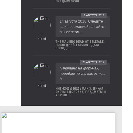
ПРЕДЫСТОРИИ
8 АВГУСТА 2018
14 августа 2018. Следите
за информацией на сайте.
Мы об этом ...
kermt
THE WALKING DEAD ОТ TELLTALE:
ПОСЛЕДНИЙ 4 СЕЗОН - ДАТА
ВЫХОД ...
29 АВГУСТА 2017
Начитано на форумах,
передаю почти как есть...
М ...
kermt
ЧИТ-КОДЫ ВЕДЬМАК 3: ДИКАЯ
ОХОТА: ЗДОРОВЬЕ, ПРЕДМЕТЫ И
УЛУЧШЕ ...