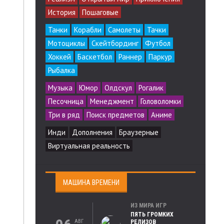
История
Пошаговые
Танки
Корабли
Самолеты
Тачки
Мотоциклы
Скейтбординг
Футбол
Хоккей
Баскетбол
Раннер
Паркур
Рыбалка
Музыка
Юмор
Олдскул
Рогалик
Песочница
Менеджмент
Головоломки
Три в ряд
Поиск предметов
Аниме
Инди
Дополнения
Браузерные
Виртуальная реальность
МАШИНА ВРЕМЕНИ
ИЗ МИРА ИГР
ПЯТЬ ГРОМКИХ
АВГ
РЕЛИЗОВ