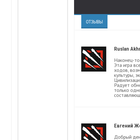
ОТЗЫВЫ
Ruslan Akh
Наконец-то
Эта игра в
ходов, воз
культуры, э
Цивилизаци
Радует обн
только одн
составляющ
Евгений Ж
Добрый ден