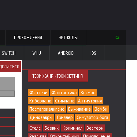
ПРОХОЖДЕНИЯ
ЧИТ-КОДЫ
SWITCH
WII U
ANDROID
IOS
ДЕЛИТЬСЯ
ТВОЙ ЖАНР - ТВОЙ СЕТТИНГ!
Фэнтези
Фантастика
Космос
Киберпанк
Стимпанк
Антиутопия
Постапокалипсис
Выживание
Зомби
Динозавры
Триллер
Симулятор бога
Стелс
Боевик
Криминал
Вестерн
Реализм
Открытый мир
Приключения