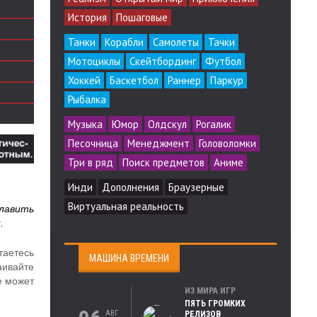
История
Пошаговые
Танки
Корабли
Самолеты
Тачки
Мотоциклы
Скейтбординг
Футбол
Хоккей
Баскетбол
Раннер
Паркур
Рыбалка
Музыка
Юмор
Олдскул
Рогалик
Песочница
Менеджмент
Головоломки
Три в ряд
Поиск предметов
Аниме
Инди
Дополнения
Браузерные
Виртуальная реальность
лавить
.
таетесь
МАШИНА ВРЕМЕНИ
аивайте
е может
ИЗ МИРА ИГР
ПЯТЬ ГРОМКИХ
АВГ
РЕЛИЗОВ