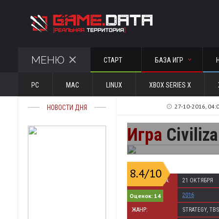
МЕНЮ
СТАРТ
БАЗА ИГР
PC
MAC
LINUX
XBOX SERIES X
27-10-2016, 04:
НОВОСТИ ДНЯ
Игра
Civiliza
8.4
/10
ДАТА ВЫХОДА:
21 ОКТЯБРЯ
ГОД:
2016
Оценок:
14
ЖАНР:
STRATEGY, TBS