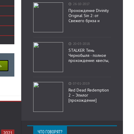
26-10-2017
Прохождение Divinity
Original Sin 2: от
Свежего бриза и
20-03-2018
STALKER Тень
Чернобыля - полное
прохождение: квесты,
ь
07-01-2019
Red Dead Redemption
2 – Эпилог
[прохождение]
ЧТО ГОВОРЯТ?
2021