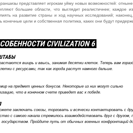
раншизы представляет игрокам уйму новых возможностей: отныне
епляют большие области, что выглядит реалистичнее; каждое и
лиять на развитие страны и ход научных исследований; наконец,
 конечные цели и собственная политика, каких они будут придерж
ОБЕННОСТИ CIVILIZATION 6
ШТАБЫ
разрастаются вширь и ввысь, занимая десятки клеток. Теперь вам гораз
летки с ресурсами, так как города растут намного дальше.
мир на предмет ценных бонусов. Некоторые из них могут сильно
зацию, что в конечном счете приведет вас к победе.
Я
ожете заключать союзы, торговать и всячески контактировать с др
ство с самого начала стремилось взаимодействовать друг с другом, 
с государством. Пройдите путь от обычных военных конфронтаций д