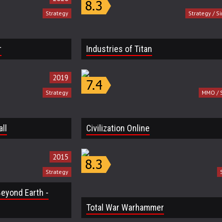
Strategy
Strategy / S
т
Industries of Titan
2019
Strategy
MMO / 
ll
Civilization Online
2015
Strategy
 Beyond Earth -
Total War Warhammer