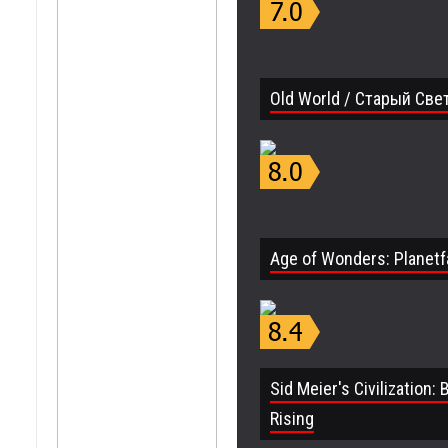
Old World / Старый Све
Age of Wonders: Planetfa
Sid Meier's Civilization:
Rising