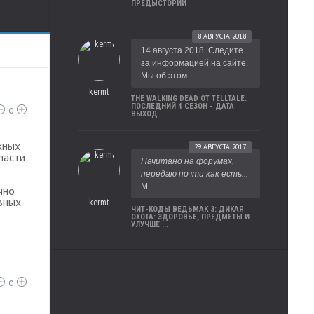
ПРЕДЫСТОРИИ
8 АВГУСТА 2018
14 августа 2018. Следите
за информацией на сайте.
Мы об этом ...
kermt
THE WALKING DEAD ОТ TELLTALE:
ПОСЛЕДНИЙ 4 СЕЗОН - ДАТА
0
ВЫХОД ...
жных
29 АВГУСТА 2017
ласти
Начитано на форумах,
передаю почти как есть...
М ...
чно
вных
kermt
ЧИТ-КОДЫ ВЕДЬМАК 3: ДИКАЯ
ОХОТА: ЗДОРОВЬЕ, ПРЕДМЕТЫ И
УЛУЧШЕ ...
0