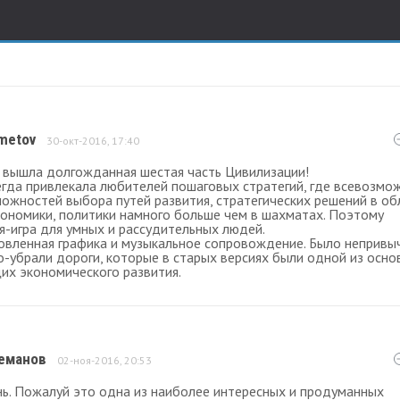
metov
30-окт-2016, 17:40
 вышла долгожданная шестая часть Цивилизации!
сегда привлекала любителей пошаговых стратегий, где всевозмо
можностей выбора путей развития, стратегических решений в об
кономики, политики намного больше чем в шахматах. Поэтому
я-игра для умных и рассудительных людей.
овленная графика и музыкальное сопровождение. Было непривы
о-убрали дороги, которые в старых версиях были одной из осно
их экономического развития.
еманов
02-ноя-2016, 20:53
ь. Пожалуй это одна из наиболее интересных и продуманных