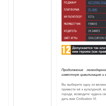
ПОДЖАНР:
ИСТОРИЯ
,
ПОШ
ПЛАТФОРМА:
PC
,
MAC
МУЛЬТИПЛЕЕР:
ЕСТЬ
РАЗРАБОТЧИК:
FIRAXIS
ИЗДАТЕЛЬ:
2K GAMES
САЙТ ИГРЫ:
CIVILIZATION.
Продолжение легендарн
известную цивилизацию и 
Вы выберите одну из велики
привести её к культурной, 
города, возводите чудеса с
дать вам Civilization VI.