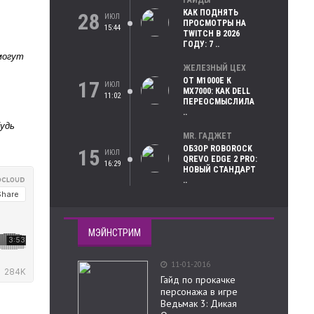
ГАЙДЫ
КАК ПОДНЯТЬ
28
ИЮЛ
ПРОСМОТРЫ НА
15:44
TWITCH В 2026
ГОДУ: 7 ..
могут
ЖЕЛЕЗНЫЙ ЦЕХ
ОТ M1000E К
17
ИЮЛ
MX7000: КАК DELL
11:02
ПЕРЕОСМЫСЛИЛА
..
будь
MR. ГАДЖЕТ
ОБЗОР ROBOROCK
15
ИЮЛ
QREVO EDGE 2 PRO:
16:29
НОВЫЙ СТАНДАРТ
..
МЭЙНСТРИМ
11-01-2016
Гайд по прокачке
персонажа в игре
Ведьмак 3: Дикая