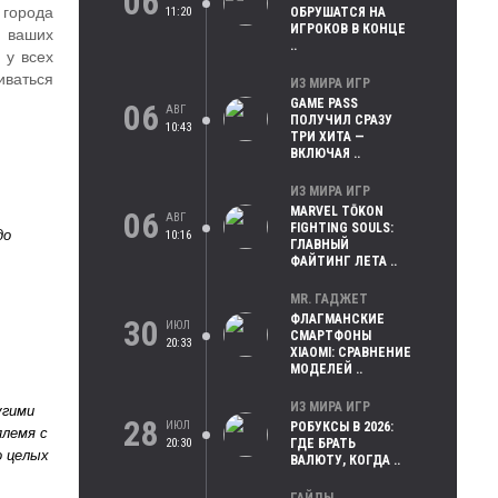
06
11:20
ОБРУШАТСЯ НА
 города
ИГРОКОВ В КОНЦЕ
з ваших
..
 у всех
иваться
ИЗ МИРА ИГР
GAME PASS
06
АВГ
ПОЛУЧИЛ СРАЗУ
10:43
ТРИ ХИТА —
ВКЛЮЧАЯ ..
ИЗ МИРА ИГР
MARVEL TŌKON
06
АВГ
FIGHTING SOULS:
до
10:16
ГЛАВНЫЙ
ФАЙТИНГ ЛЕТА ..
MR. ГАДЖЕТ
ФЛАГМАНСКИЕ
30
ИЮЛ
СМАРТФОНЫ
20:33
XIAOMI: СРАВНЕНИЕ
МОДЕЛЕЙ ..
ИЗ МИРА ИГР
угими
28
ИЮЛ
РОБУКСЫ В 2026:
племя с
20:30
ГДЕ БРАТЬ
о целых
ВАЛЮТУ, КОГДА ..