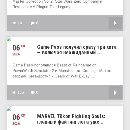
Master Collection Vol 2, Star Wars Zero Company и
Resonance A Plague Tale Legacy ...
141
0
06
Game Pass получил сразу три хита
08
— включая неожиданный ..
2026
Game Pass пополнился Beast of Reincarnation,
PowerWash Simulator 2 и Monsters are Coming!. Макже
открыли бета-доступ к Gears of War E-Day. ...
123
0
06
MARVEL Tōkon Fighting Souls:
08
главный файтинг лета уже ..
2026