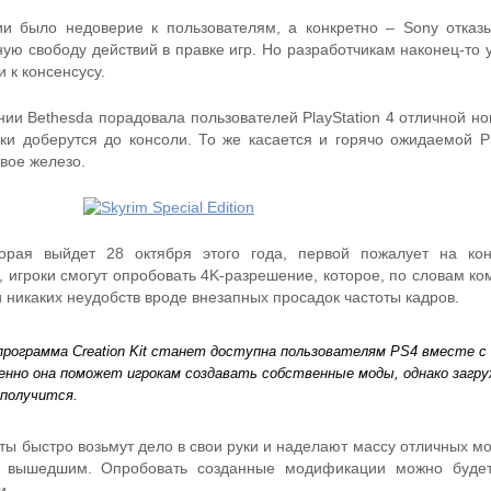
ии было недоверие к пользователям, а конкретно – Sony отказ
ую свободу действий в правке игр. Но разработчикам наконец-то 
 к консенсусу.
ии Bethesda порадовала пользователей PlayStation 4 отличной но
ки доберутся до консоли. То же касается и горячо ожидаемой P
вое железо.
которая выйдет 28 октября этого года, первой пожалует на ко
 игроки смогут опробовать 4K-разрешение, которое, по словам ко
 никаких неудобств вроде внезапных просадок частоты кадров.
программа Creation Kit станет доступна пользователям PS4 вместе с
менно она поможет игрокам создавать собственные моды, однако загр
 получится.
ты быстро возьмут дело в свои руки и наделают массу отличных мо
 вышедшим. Опробовать созданные модификации можно будет
и.