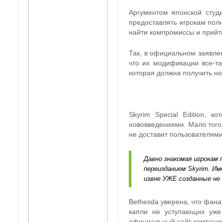
Аргументом японской студ
предоставлять игрокам полн
найти компромиссы и прийти
Так, в официальном заявлен
что их модификации все-та
которая должна получить но
Skyrim Special Edition, 
нововведениями. Мало того,
не доставит пользователями
Давно знакомая игрокам 
переизданием Skyrim. И
извне УЖЕ созданные не
Bethesda уверена, что фана
капли не уступающих уже
официальный сайт компани