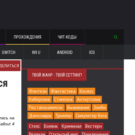
ПРОХОЖДЕНИЯ
ЧИТ-КОДЫ
SWITCH
WII U
ANDROID
IOS
ДЕЛИТЬСЯ
ТВОЙ ЖАНР - ТВОЙ СЕТТИНГ!
ся
Фэнтези
Фантастика
Космос
Киберпанк
Стимпанк
Антиутопия
Постапокалипсис
Выживание
Зомби
Динозавры
Триллер
Симулятор бога
лась на
llout 4
Стелс
Боевик
Криминал
Вестерн
Реализм
Открытый мир
Приключения