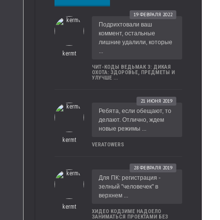
19 ФЕВРАЛЯ 2022
Подрихтовали ваш
коммент, остальные
лишние удалили, которые
...
kermt
ЧИТ-КОДЫ ВЕДЬМАК 3: ДИКАЯ
ОХОТА: ЗДОРОВЬЕ, ПРЕДМЕТЫ И
УЛУЧШЕ ...
21 ИЮНЯ 2019
Ребята, если обещают, то
делают. Отлично, ждем
новые режимы ...
kermt
VERATOWERS
28 ФЕВРАЛЯ 2019
Для ПК: регистрация -
зелный "человечек" в
верхнем ...
kermt
ХИДЕО КОДЗИМЕ НАДОЕЛО
ЗАНИМАТЬСЯ ПРОЕКТАМИ БЕЗ