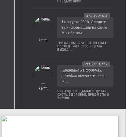
ПРЕДЫСТОРИИ
8 АВГУСТА 2018
14 августа 2018. Следите
за информацией на сайте.
Мы об этом ...
kermt
THE WALKING DEAD ОТ TELLTALE:
ПОСЛЕДНИЙ 4 СЕЗОН - ДАТА
ВЫХОД ...
29 АВГУСТА 2017
Начитано на форумах,
передаю почти как есть...
М ...
kermt
ЧИТ-КОДЫ ВЕДЬМАК 3: ДИКАЯ
ОХОТА: ЗДОРОВЬЕ, ПРЕДМЕТЫ И
УЛУЧШЕ ...