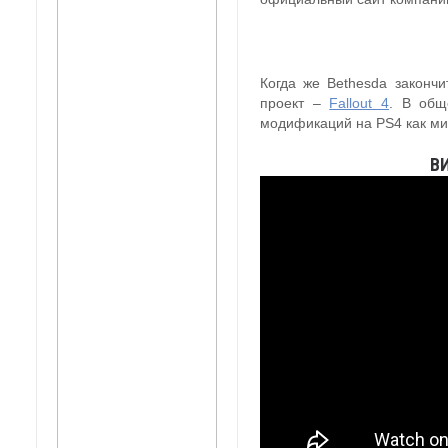
Когда же Bethesda законч
проект –
Fallout 4
. В общ
модификаций на PS4 как ми
В