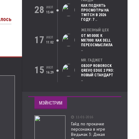
ГАЙДЫ
КАК ПОДНЯТЬ
28
ИЮЛ
ПРОСМОТРЫ НА
15:44
TWITCH В 2026
илось
ГОДУ: 7 ..
ЖЕЛЕЗНЫЙ ЦЕХ
ОТ M1000E К
17
ИЮЛ
MX7000: КАК DELL
11:02
ПЕРЕОСМЫСЛИЛА
..
MR. ГАДЖЕТ
ОБЗОР ROBOROCK
15
ИЮЛ
QREVO EDGE 2 PRO:
16:29
НОВЫЙ СТАНДАРТ
..
МЭЙНСТРИМ
11-01-2016
Гайд по прокачке
персонажа в игре
Ведьмак 3: Дикая