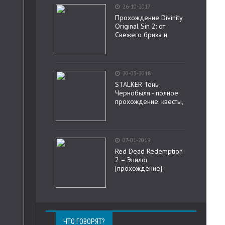
26-10-2017
Прохождение Divinity
Original Sin 2: от
Свежего бриза и
20-03-2018
STALKER Тень
Чернобыля - полное
прохождение: квесты,
07-01-2019
Red Dead Redemption
2 – Эпилог
[прохождение]
ЧТО ГОВОРЯТ?