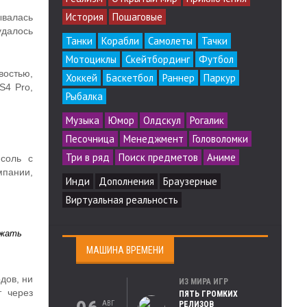
История
Пошаговые
ывалась
удалось
Танки
Корабли
Самолеты
Тачки
Мотоциклы
Скейтбординг
Футбол
востью,
Хоккей
Баскетбол
Раннер
Паркур
S4 Pro,
Рыбалка
Музыка
Юмор
Олдскул
Рогалик
Песочница
Менеджмент
Головоломки
Три в ряд
Поиск предметов
Аниме
нсоль с
мпании,
Инди
Дополнения
Браузерные
Виртуальная реальность
ужать
МАШИНА ВРЕМЕНИ
дов, ни
ИЗ МИРА ИГР
 через
ПЯТЬ ГРОМКИХ
АВГ
РЕЛИЗОВ