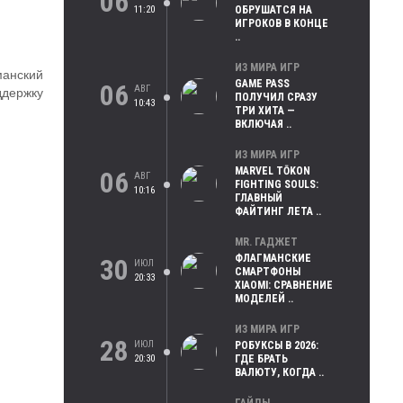
06
11:20
ОБРУШАТСЯ НА
ИГРОКОВ В КОНЦЕ
..
ИЗ МИРА ИГР
манский
GAME PASS
06
АВГ
ддержку
ПОЛУЧИЛ СРАЗУ
10:43
ТРИ ХИТА —
ВКЛЮЧАЯ ..
ИЗ МИРА ИГР
MARVEL TŌKON
06
АВГ
FIGHTING SOULS:
10:16
ГЛАВНЫЙ
ФАЙТИНГ ЛЕТА ..
MR. ГАДЖЕТ
ФЛАГМАНСКИЕ
30
ИЮЛ
СМАРТФОНЫ
20:33
XIAOMI: СРАВНЕНИЕ
МОДЕЛЕЙ ..
ИЗ МИРА ИГР
28
ИЮЛ
РОБУКСЫ В 2026:
20:30
ГДЕ БРАТЬ
ВАЛЮТУ, КОГДА ..