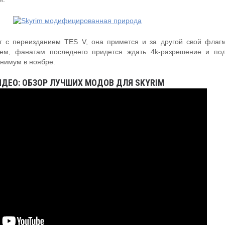
ит с переизданием TES V, она примется и за другой свой флаг
ем, фанатам последнего придется ждать 4k-разрешение и по
нимум в ноябре.
ИДЕО: ОБЗОР ЛУЧШИХ МОДОВ ДЛЯ SKYRIM