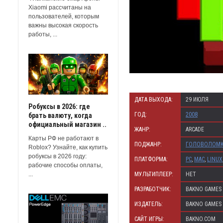
Xiaomi рассчитаны на
пользователей, которым
важны высокая скорость
работы, ...
ДАТА ВЫХОДА:
29 ИЮЛЯ
Робуксы в 2026: где
ГОД:
2008
брать валюту, когда
официальный магазин ..
ЖАНР:
ARCADE
Карты РФ не работают в
ПОДЖАНР:
ГОЛОВОЛОМ
Roblox? Узнайте, как купить
робуксы в 2026 году:
ПЛАТФОРМА:
PC
,
MAC
,
LINUX
рабочие способы оплаты,
МУЛЬТИПЛЕЕР:
НЕТ
...
РАЗРАБОТЧИК:
BAKNO GAMES
ИЗДАТЕЛЬ:
BAKNO GAMES
САЙТ ИГРЫ:
BAKNO.COM