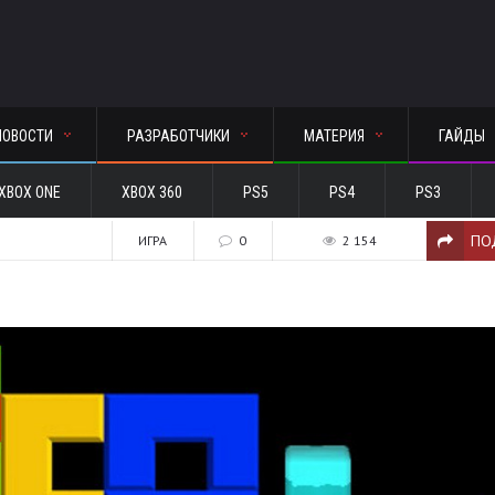
НОВОСТИ
РАЗРАБОТЧИКИ
МАТЕРИЯ
ГАЙДЫ
XBOX ONE
XBOX 360
PS5
PS4
PS3
ПО
7
ИГРА
0
2 154