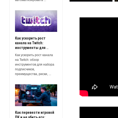
Как ускорить рост
канала на Twitch:
инструменты для ..
Как ускорить рост канала
на Twitch: обзор
инструментов для набора
подписчиков,
преимущества, риски, ...
Как перевезти игровой
ПК и не убить его: