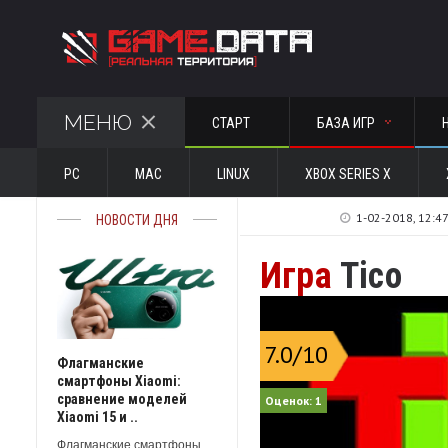
МЕНЮ
СТАРТ
БАЗА ИГР
PC
MAC
LINUX
XBOX SERIES X
1-02-2018, 12:4
НОВОСТИ ДНЯ
Игра
Tico
7.0
/10
Флагманские
смартфоны Xiaomi:
сравнение моделей
Оценок:
1
Xiaomi 15 и ..
Флагманские смартфоны