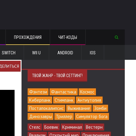
ПРОХОЖДЕНИЯ
ЧИТ-КОДЫ
SWITCH
WII U
ANDROID
IOS
ДЕЛИТЬСЯ
ТВОЙ ЖАНР - ТВОЙ СЕТТИНГ!
Фэнтези
Фантастика
Космос
Киберпанк
Стимпанк
Антиутопия
Постапокалипсис
Выживание
Зомби
Динозавры
Триллер
Симулятор бога
Стелс
Боевик
Криминал
Вестерн
Реализм
Открытый мир
Приключения