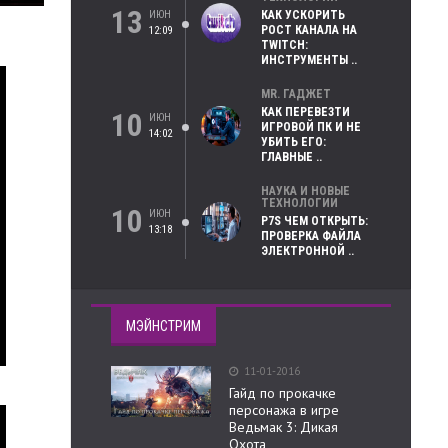
13
ИЮН
КАК УСКОРИТЬ
РОСТ КАНАЛА НА
12:09
TWITCH:
ИНСТРУМЕНТЫ ..
MR. ГАДЖЕТ
КАК ПЕРЕВЕЗТИ
10
ИЮН
ИГРОВОЙ ПК И НЕ
14:02
УБИТЬ ЕГО:
ГЛАВНЫЕ ..
НАУКА И НОВЫЕ
ТЕХНОЛОГИИ
10
ИЮН
P7S ЧЕМ ОТКРЫТЬ:
13:18
ПРОВЕРКА ФАЙЛА
ЭЛЕКТРОННОЙ ..
МЭЙНСТРИМ
11-01-2016
Гайд по прокачке
персонажа в игре
Ведьмак 3: Дикая
Охота