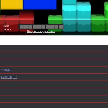
Моя
оценка
Получить код рейтинга
КИ
,
ИНДИ
,
ANDROID
,
IOS