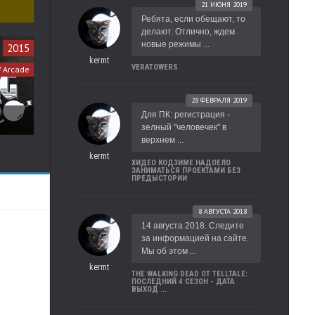
21 ИЮНЯ 2019
Ребята, если обещают, то
делают. Отлично, ждем
новые режимы ...
2015
kermt
VERATOWERS
/ Arcade
28 ФЕВРАЛЯ 2019
Для ПК: регистрация -
зелный "человечек" в
верхнем ...
kermt
ХИДЕО КОДЗИМЕ НАДОЕЛО
ЗАНИМАТЬСЯ ПРОЕКТАМИ БЕЗ
ПРЕДЫСТОРИИ
8 АВГУСТА 2018
14 августа 2018. Следите
за информацией на сайте.
Мы об этом ...
kermt
THE WALKING DEAD ОТ TELLTALE:
ПОСЛЕДНИЙ 4 СЕЗОН - ДАТА
ВЫХОД ...