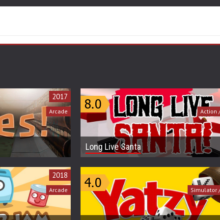
2017
Arcade
Action 
Long Live Santa
2018
Arcade
Simulator 