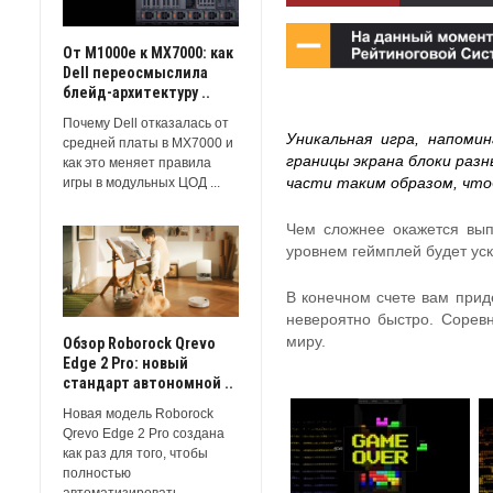
От M1000e к MX7000: как
Dell переосмыслила
блейд-архитектуру ..
Почему Dell отказалась от
Уникальная игра, напоми
средней платы в MX7000 и
границы экрана блоки разн
как это меняет правила
игры в модульных ЦОД ...
части таким образом, чтоб
Чем сложнее окажется вып
уровнем геймплей будет уск
В конечном счете вам прид
невероятно быстро. Соревн
миру.
Обзор Roborock Qrevo
Edge 2 Pro: новый
стандарт автономной ..
Новая модель Roborock
Qrevo Edge 2 Pro создана
как раз для того, чтобы
полностью
автоматизировать ...