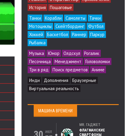
История
Пошаговые
Танки
Корабли
Самолеты
Тачки
Мотоциклы
Скейтбординг
Футбол
Хоккей
Баскетбол
Раннер
Паркур
Рыбалка
Музыка
Юмор
Олдскул
Рогалик
Песочница
Менеджмент
Головоломки
Три в ряд
Поиск предметов
Аниме
Инди
Дополнения
Браузерные
Виртуальная реальность
МАШИНА ВРЕМЕНИ
MR. ГАДЖЕТ
ФЛАГМАНСКИЕ
30
ИЮЛ
СМАРТФОНЫ