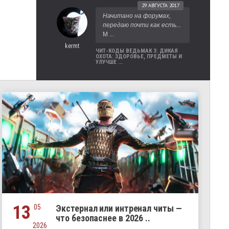
29 АВГУСТА 2017
Начитано на форумах,
передаю почти как есть...
М ...
kermt
ЧИТ-КОДЫ ВЕДЬМАК 3: ДИКАЯ
ОХОТА: ЗДОРОВЬЕ, ПРЕДМЕТЫ И
УЛУЧШЕ ...
13
05
Экстернал или интренал читы —
что безопаснее в 2026 ..
2026