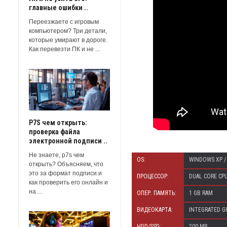
главные ошибки ..
Переезжаете с игровым
компьютером? Три детали,
которые умирают в дороге.
Как перевезти ПК и не ...
P7S чем открыть:
проверка файла
электронной подписи ..
Не знаете, p7s чем
OS:
WINDOWS XP / V
открыть? Объясняем, что
это за формат подписи и
ПРОЦЕССОР:
DUAL CORE CPU
как проверить его онлайн и
на ...
ОПЕР. ПАМЯТЬ:
1 GB RAM
ВИДЕОКАРТА:
INTEGRATED GR
HDD/SSD:
200 MB