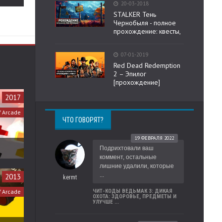
20-03-2018
STALKER Тень
Чернобыля - полное
прохождение: квесты,
07-01-2019
Red Dead Redemption
2 – Эпилог
[прохождение]
2017
/ Arcade
ЧТО ГОВОРЯТ?
19 ФЕВРАЛЯ 2022
Подрихтовали ваш
коммент, остальные
лишние удалили, которые
...
2013
kermt
/ Arcade
ЧИТ-КОДЫ ВЕДЬМАК 3: ДИКАЯ
ОХОТА: ЗДОРОВЬЕ, ПРЕДМЕТЫ И
УЛУЧШЕ ...