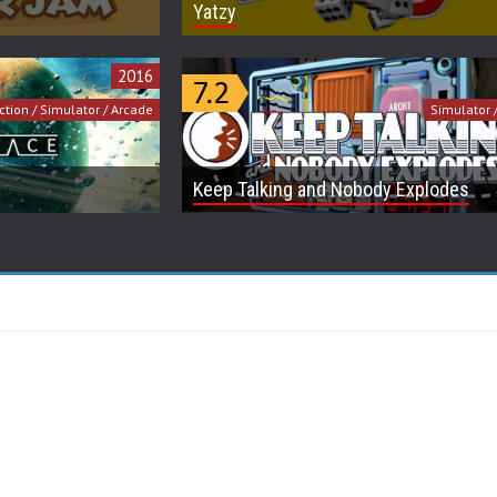
Yatzy
2016
ction / Simulator / Arcade
Simulator 
Keep Talking and Nobody Explodes