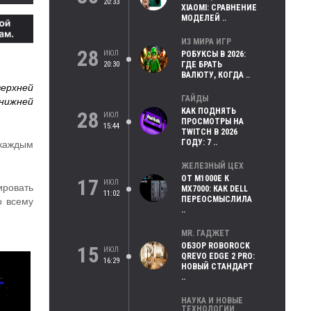
20:33
XIAOMI: СРАВНЕНИЕ
МОДЕЛЕЙ ..
ИЗ МИРА ИГР
28
ИЮЛ
РОБУКСЫ В 2026:
20:30
ГДЕ БРАТЬ
ВАЛЮТУ, КОГДА ..
ерхней
ГАЙДЫ
 нижней
КАК ПОДНЯТЬ
28
ИЮЛ
ПРОСМОТРЫ НА
15:44
TWITCH В 2026
ГОДУ: 7 ..
 каждым
ЖЕЛЕЗНЫЙ ЦЕХ
ОТ M1000E К
17
ИЮЛ
ировать
MX7000: КАК DELL
11:02
ПЕРЕОСМЫСЛИЛА
о всему
..
MR. ГАДЖЕТ
ОБЗОР ROBOROCK
15
ИЮЛ
QREVO EDGE 2 PRO:
16:29
НОВЫЙ СТАНДАРТ
..
НАУКА И НОВЫЕ
ТЕХНОЛОГИИ