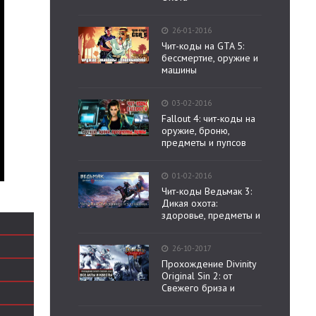
26-01-2016
Чит-коды на GTA 5:
бессмертие, оружие и
машины
03-02-2016
Fallout 4: чит-коды на
оружие, броню,
предметы и пупсов
01-02-2016
Чит-коды Ведьмак 3:
Дикая охота:
здоровье, предметы и
26-10-2017
Прохождение Divinity
Original Sin 2: от
Свежего бриза и