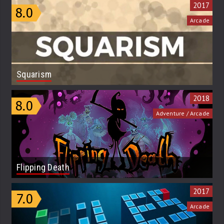
2017
Arcade
Squarism
2018
Adventure / Arcade
Flipping Death
2017
Arcade