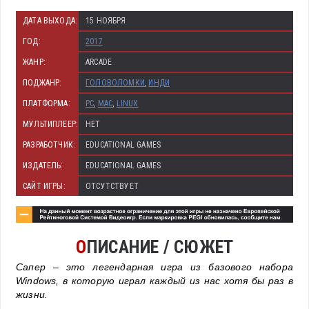
ДАТА ВЫХОДА:
15 НОЯБРЯ
ГОД:
2017
ЖАНР:
ARCADE
ПОДЖАНР:
ГОЛОВОЛОМКИ
,
ИНДИ
ПЛАТФОРМА:
PC
,
MAC
,
LINUX
МУЛЬТИПЛЕЕР:
НЕТ
РАЗРАБОТЧИК:
EDUCATIONAL GAMES
ИЗДАТЕЛЬ:
EDUCATIONAL GAMES
САЙТ ИГРЫ:
ОТСУТСТВУЕТ
О
ПИСАНИЕ / СЮЖЕТ
Сапер – это легендарная игра из базового набора
Windows, в которую играл каждый из нас хотя бы раз в
жизни.