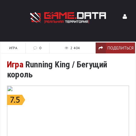
ПОДЕЛИТЬСЯ
ИГРА
0
2 404
Игра
Running King / Бегущий
король