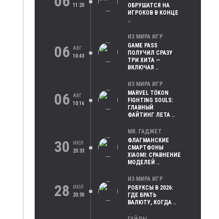
06
11:20
ОБРУШАТСЯ НА
ИГРОКОВ В КОНЦЕ
..
ИЗ МИРА ИГР
GAME PASS
06
АВГ
ПОЛУЧИЛ СРАЗУ
10:43
ТРИ ХИТА —
ВКЛЮЧАЯ ..
ИЗ МИРА ИГР
MARVEL TŌKON
06
АВГ
FIGHTING SOULS:
10:16
ГЛАВНЫЙ
ФАЙТИНГ ЛЕТА ..
MR. ГАДЖЕТ
ФЛАГМАНСКИЕ
30
ИЮЛ
СМАРТФОНЫ
20:33
XIAOMI: СРАВНЕНИЕ
МОДЕЛЕЙ ..
ИЗ МИРА ИГР
28
ИЮЛ
РОБУКСЫ В 2026:
20:30
ГДЕ БРАТЬ
ВАЛЮТУ, КОГДА ..