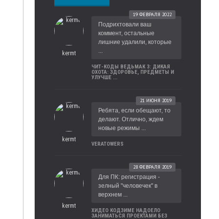
19 ФЕВРАЛЯ 2022
Подрихтовали ваш
коммент, остальные
лишние удалили, которые
...
kermt
ЧИТ-КОДЫ ВЕДЬМАК 3: ДИКАЯ
ОХОТА: ЗДОРОВЬЕ, ПРЕДМЕТЫ И
УЛУЧШЕ ...
21 ИЮНЯ 2019
Ребята, если обещают, то
делают. Отлично, ждем
новые режимы ...
kermt
VERATOWERS
28 ФЕВРАЛЯ 2019
Для ПК: регистрация -
зелный "человечек" в
верхнем ...
kermt
ХИДЕО КОДЗИМЕ НАДОЕЛО
ЗАНИМАТЬСЯ ПРОЕКТАМИ БЕЗ