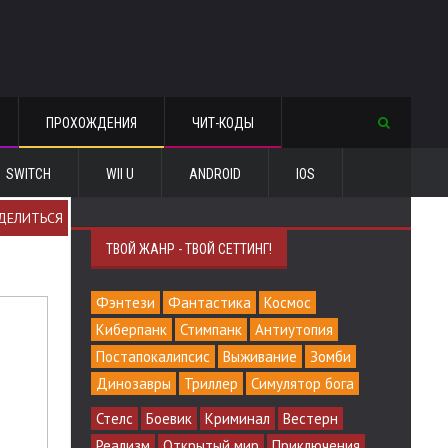
ПРОХОЖДЕНИЯ
ЧИТ-КОДЫ
SWITCH
WII U
ANDROID
IOS
ДЕЛИТЬСЯ
ТВОЙ ЖАНР - ТВОЙ СЕТТИНГ!
Фэнтези
Фантастика
Космос
Киберпанк
Стимпанк
Антиутопия
Постапокалипсис
Выживание
Зомби
Динозавры
Триллер
Симулятор бога
Стелс
Боевик
Криминал
Вестерн
Реализм
Открытый мир
Приключения