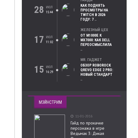
ГАЙДЫ
КАК ПОДНЯТЬ
28
ИЮЛ
ПРОСМОТРЫ НА
15:44
TWITCH В 2026
ГОДУ: 7 ..
ЖЕЛЕЗНЫЙ ЦЕХ
ОТ M1000E К
17
ИЮЛ
MX7000: КАК DELL
11:02
ПЕРЕОСМЫСЛИЛА
..
MR. ГАДЖЕТ
ОБЗОР ROBOROCK
15
ИЮЛ
QREVO EDGE 2 PRO:
16:29
НОВЫЙ СТАНДАРТ
..
МЭЙНСТРИМ
11-01-2016
Гайд по прокачке
персонажа в игре
Ведьмак 3: Дикая