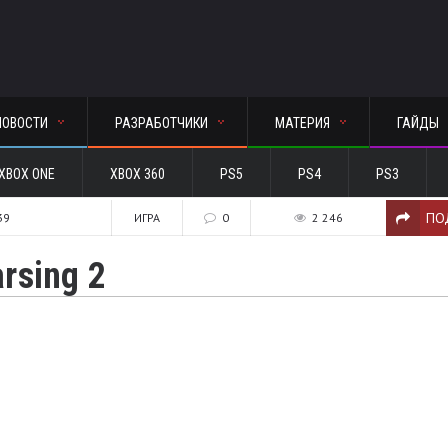
НОВОСТИ
РАЗРАБОТЧИКИ
МАТЕРИЯ
ГАЙДЫ
XBOX ONE
XBOX 360
PS5
PS4
PS3
ПО
39
ИГРА
0
2 246
rsing 2