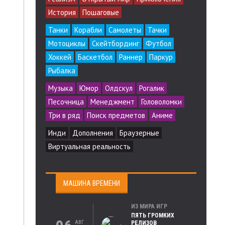
История
Пошаговые
Танки
Корабли
Самолеты
Тачки
Мотоциклы
Скейтбординг
Футбол
Хоккей
Баскетбол
Раннер
Паркур
Рыбалка
Музыка
Юмор
Олдскул
Рогалик
Песочница
Менеджмент
Головоломки
Три в ряд
Поиск предметов
Аниме
Инди
Дополнения
Браузерные
Виртуальная реальность
МАШИНА ВРЕМЕНИ
ИЗ МИРА ИГР
ПЯТЬ ГРОМКИХ
АВГ
РЕЛИЗОВ