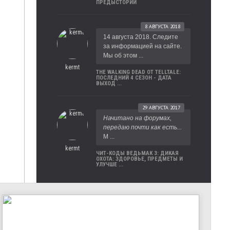
ПРЕДЫСТОРИИ
8 АВГУСТА 2018
14 августа 2018. Следите
за информацией на сайте.
Мы об этом ...
kermt
THE WALKING DEAD ОТ TELLTALE:
ПОСЛЕДНИЙ 4 СЕЗОН - ДАТА
ВЫХОД ...
29 АВГУСТА 2017
Начитано на форумах,
передаю почти как есть...
М ...
kermt
ЧИТ-КОДЫ ВЕДЬМАК 3: ДИКАЯ
ОХОТА: ЗДОРОВЬЕ, ПРЕДМЕТЫ И
УЛУЧШЕ ...