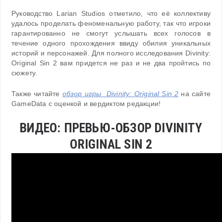
Руководство Larian Studios отметило, что её коллективу
удалось проделать феноменальную работу, так что игроки
гарантированно не смогут услышать всех голосов в
течение одного прохождения ввиду обилия уникальных
историй и персонажей. Для полного исследования Divinity:
Original Sin 2 вам придется не раз и не два пройтись по
сюжету.
Также читайте
обзор игры Divinity: Original Sin 2
на сайте
GameData с оценкой и вердиктом редакции!
ВИДЕО: ПРЕВЬЮ-ОБЗОР DIVINITY
ORIGINAL SIN 2