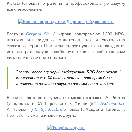
Kickstarter были потрачены на профессиональную озвучку
всех персонажей.
Всего в
Original Sin 2
игроки повстречают 1200 NPC,
включая как рядовых манекенов, так и уникальных
сюжетных героев. При этом следует учесть, что каждая из
игровых рас получит особенную линию с собственными
диалогами в течение пролога.
Словом, всего сценарий амбициозной RPG достигает 1
миллиона слов и 74 тысяч реплик – это громадное
количество текста озвучило восемьдесят человек.
В списке актеров озвучивания можно отыскать А. Ригана
(участвовал в DA: Inquisition), К. Финни (
ME: Andromeda
),
А. Ньюман (
AC: Syndicate
), а также Г. Хаддена-Патона, Т.
Пэйн, А. Ньюмана и многих других.