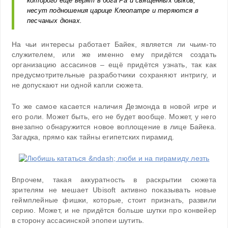
которого ещё верят в бога Ра и священных быков,
несут подношения царице Клеопатре и теряются в
песчаных дюнах.
На чьи интересы работает Байек, является ли чьим-то
служителем, или же именно ему придётся создать
организацию ассасинов – ещё придётся узнать, так как
предусмотрительные разработчики сохраняют интригу, и
не допускают ни одной капли сюжета.
То же самое касается наличия Дезмонда в новой игре и
его роли. Может быть, его не будет вообще. Может, у него
внезапно обнаружится новое воплощение в лице Байека.
Загадка, прямо как тайны египетских пирамид.
Впрочем, такая аккуратность в раскрытии сюжета
зрителям не мешает Ubisoft активно показывать новые
геймплейные фишки, которые, стоит признать, развили
серию. Может, и не придётся больше шутки про конвейер
в сторону ассасинской эпопеи шутить.