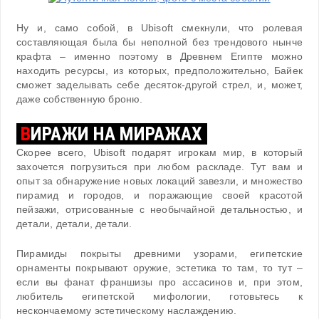
Ну и, само собой, в Ubisoft смекнули, что ролевая
составляющая была бы неполной без трендового нынче
крафта – именно поэтому в Древнем Египте можно
находить ресурсы, из которых, предположительно, Байек
сможет заделывать себе десяток-другой стрел, и, может,
даже собственную броню.
В
ИРАЖИ НА МИРАЖАХ
Скорее всего, Ubisoft подарят игрокам мир, в который
захочется погрузиться при любом раскладе. Тут вам и
опыт за обнаружение новых локаций завезли, и множество
пирамид и городов, и поражающие своей красотой
пейзажи, отрисованные с необычайной детальностью, и
детали, детали, детали.
Пирамиды покрыты древними узорами, египетские
орнаменты покрывают оружие, эстетика то там, то тут –
если вы фанат франшизы про ассасинов и, при этом,
любитель египетской мифологии, готовьтесь к
нескончаемому эстетическому наслаждению.