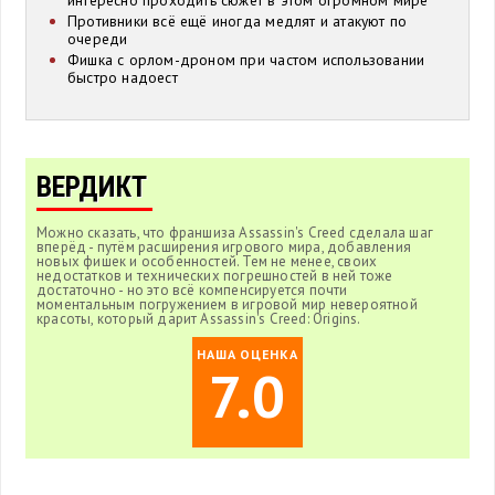
интересно проходить сюжет в этом огромном мире
Противники всё ещё иногда медлят и атакуют по
очереди
Фишка с орлом-дроном при частом использовании
быстро надоест
ВЕРДИКТ
Можно сказать, что франшиза Assassin's Creed сделала шаг
вперёд - путём расширения игрового мира, добавления
новых фишек и особенностей. Тем не менее, своих
недостатков и технических погрешностей в ней тоже
достаточно - но это всё компенсируется почти
моментальным погружением в игровой мир невероятной
красоты, который дарит Assassin's Creed: Origins.
НАША ОЦЕНКА
7.0