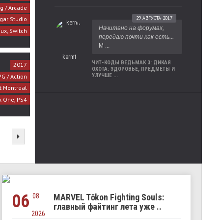
ng / Arcade
29 АВГУСТА 2017
gar Studio
Начитано на форумах,
nux, Switch
передаю почти как есть...
М ...
kermt
ЧИТ-КОДЫ ВЕДЬМАК 3: ДИКАЯ
2017
ОХОТА: ЗДОРОВЬЕ, ПРЕДМЕТЫ И
УЛУЧШЕ ...
G / Action
t Montreal
x One, PS4
06
08
MARVEL Tōkon Fighting Souls:
главный файтинг лета уже ..
2026