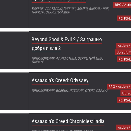
RPG / Acti
БОЕВИК, ПОСТАПОКАЛИПСИС, ЗОМБИ, ВЫЖИВАНИЕ,
ПАРКУР, ОТКРЫТЫЙ МИР
PC, PS4
Beyond Good & Evil 2 / За гранью
Action /
добра и зла 2
Ubisoft M
ПРИКЛЮЧЕНИЯ, ФАНТАСТИКА, ОТКРЫТЫЙ МИР,
PC, PS4
ПАРКУР
Assassin’s Creed: Odyssey
RPG / Action /
ПРИКЛЮЧЕНИЯ, БОЕВИК, ИСТОРИЯ, СТЕЛС, ПАРКУР
Ubis
PC, PS4
Assassin's Creed Chronicles: India
Action /