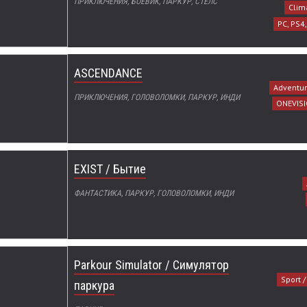
ПРИКЛЮЧЕНИЯ, БОЕВИК, ПАРКУР, СТЕЛС
Clim
PC, PS4
ASCENDANCE
Adventur
ПРИКЛЮЧЕНИЯ, ГОЛОВОЛОМКИ, ПАРКУР, ИНДИ
ONEVIS
EXIST / Бытие
ФАНТАСТИКА, ПАРКУР, ГОЛОВОЛОМКИ, ИНДИ
Parkour Simulator / Симулятор
Sport 
паркура