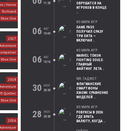
06
11:20
ОБРУШАТСЯ НА
on / Horror
ИГРОКОВ В КОНЦЕ
Techland
..
, Xbox One
ИЗ МИРА ИГР
GAME PASS
06
АВГ
ПОЛУЧИЛ СРАЗУ
10:43
ТРИ ХИТА —
2027
ВКЛЮЧАЯ ..
 Adventure
ИЗ МИРА ИГР
ontpellier
MARVEL TŌKON
06
АВГ
, Xbox One
FIGHTING SOULS:
10:16
ГЛАВНЫЙ
ФАЙТИНГ ЛЕТА ..
MR. ГАДЖЕТ
2018
ФЛАГМАНСКИЕ
30
ИЮЛ
 Adventure
СМАРТФОНЫ
20:33
XIAOMI: СРАВНЕНИЕ
oft Quebec
МОДЕЛЕЙ ..
, Xbox One
ИЗ МИРА ИГР
28
ИЮЛ
РОБУКСЫ В 2026:
20:30
ГДЕ БРАТЬ
2016
ВАЛЮТУ, КОГДА ..
 Adventure