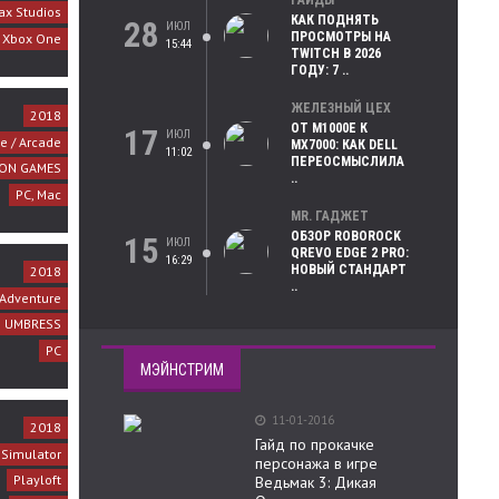
ГАЙДЫ
ax Studios
КАК ПОДНЯТЬ
28
ИЮЛ
ПРОСМОТРЫ НА
, Xbox One
15:44
TWITCH В 2026
ГОДУ: 7 ..
ЖЕЛЕЗНЫЙ ЦЕХ
2018
ОТ M1000E К
17
ИЮЛ
e / Arcade
MX7000: КАК DELL
11:02
ПЕРЕОСМЫСЛИЛА
ION GAMES
..
PC, Mac
MR. ГАДЖЕТ
ОБЗОР ROBOROCK
15
ИЮЛ
QREVO EDGE 2 PRO:
16:29
НОВЫЙ СТАНДАРТ
2018
..
Adventure
UMBRESS
PC
МЭЙНСТРИМ
11-01-2016
2018
Гайд по прокачке
/ Simulator
персонажа в игре
Playloft
Ведьмак 3: Дикая