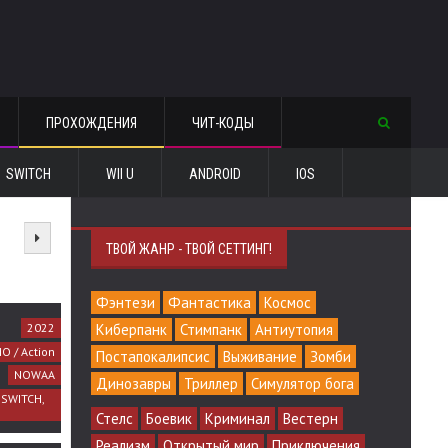
ПРОХОЖДЕНИЯ
ЧИТ-КОДЫ
SWITCH
WII U
ANDROID
IOS
ТВОЙ ЖАНР - ТВОЙ СЕТТИНГ!
Фэнтези
Фантастика
Космос
2022
Киберпанк
Стимпанк
Антиутопия
O / Action
Постапокалипсис
Выживание
Зомби
NOWAA
Динозавры
Триллер
Симулятор бога
, SWITCH,
Стелс
Боевик
Криминал
Вестерн
Реализм
Открытый мир
Приключения