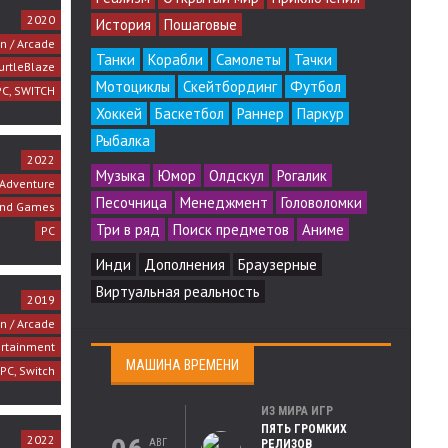
2020
История
Пошаговые
on / Arcade
Танки
Корабли
Самолеты
Тачки
urtleBlaze
Мотоциклы
Скейтбординг
Футбол
PC, SWITCH
Хоккей
Баскетбол
Раннер
Паркур
Рыбалка
2022
Музыка
Юмор
Олдскул
Рогалик
 Adventure
Песочница
Менеджмент
Головоломки
nd Games
Три в ряд
Поиск предметов
Аниме
PC
Инди
Дополнения
Браузерные
Виртуальная реальность
2019
on / Arcade
ertainment
МАШИНА ВРЕМЕНИ
PC, Switch
ИЗ МИРА ИГР
ПЯТЬ ГРОМКИХ
2022
АВГ
РЕЛИЗОВ