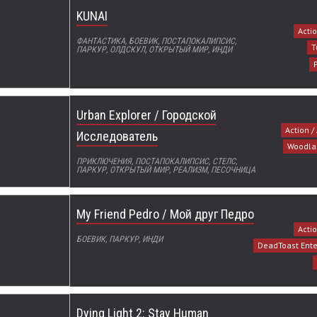
KUNAI
Acti
ФАНТАСТИКА, БОЕВИК, ПОСТАПОКАЛИПСИС,
T
ПАРКУР, ОЛДСКУЛ, ОТКРЫТЫЙ МИР, ИНДИ
Urban Explorer / Городской
Action /
Исследователь
Woodla
ПРИКЛЮЧЕНИЯ, ПОСТАПОКАЛИПСИС, СТЕЛС,
ПАРКУР, ОТКРЫТЫЙ МИР, РЕАЛИЗМ, ПЕСОЧНИЦА
My Friend Pedro / Мой друг Педро
Acti
БОЕВИК, ПАРКУР, ИНДИ
DeadToast Ent
Dying Light 2: Stay Human