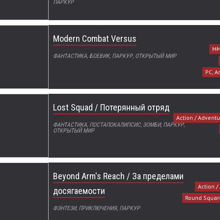
ПАРКУР
Modern Combat Versus
MM
ФАНТАСТИКА, БОЕВИК, ПАРКУР, ОТКРЫТЫЙ МИР
PC, A
Lost Squad / Потерянный отряд
Action / Adventu
ФАНТАСТИКА, ПОСТАПОКАЛИПСИС, ЗОМБИ, ПАРКУР,
ОТКРЫТЫЙ МИР
Beyond Arm's Reach / За пределами
Action /
досягаемости
Round Squar
ФЭНТЕЗИ, ПРИКЛЮЧЕНИЯ, ПАРКУР