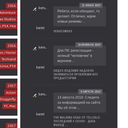
2016
21 ИЮНЯ 2019
Ребята, если обещают, то
 Adventure
делают. Отлично, ждем
ax Studios
новые режимы ...
, PS4, Vita
kermt
VERATOWERS
28 ФЕВРАЛЯ 2019
2016
Для ПК: регистрация -
on / Horror
зелный "человечек" в
Techland
верхнем ...
 Linux, PS4
kermt
ХИДЕО КОДЗИМЕ НАДОЕЛО
ЗАНИМАТЬСЯ ПРОЕКТАМИ БЕЗ
ПРЕДЫСТОРИИ
2017
8 АВГУСТА 2018
Action
14 августа 2018. Следите
Sluggerfly
за информацией на сайте.
PC, Mac
Мы об этом ...
kermt
THE WALKING DEAD ОТ TELLTALE:
ПОСЛЕДНИЙ 4 СЕЗОН - ДАТА
ВЫХОД ...
2017