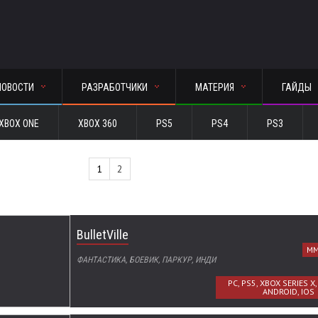
НОВОСТИ
РАЗРАБОТЧИКИ
МАТЕРИЯ
ГАЙДЫ
XBOX ONE
XBOX 360
PS5
PS4
PS3
1
2
BulletVille
MM
ФАНТАСТИКА, БОЕВИК, ПАРКУР, ИНДИ
PC, PS5, XBOX SERIES X
ANDROID, IOS