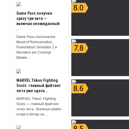
Game Pass получил
сразу три хита —
включая неожиданный
..
Game Pass пополнился
Beast of Reincarnation,
PowerWash Simulator 2 и
Monsters are Coming!.
Макже ...
MARVEL Tōkon Fighting
Souls: главный файтинг
лета уже здесь ..
MARVEL Tōkon: Fighting
Souls — главный файтинг
этого лета. Эпичные комбо-
атаки и битвы на ...