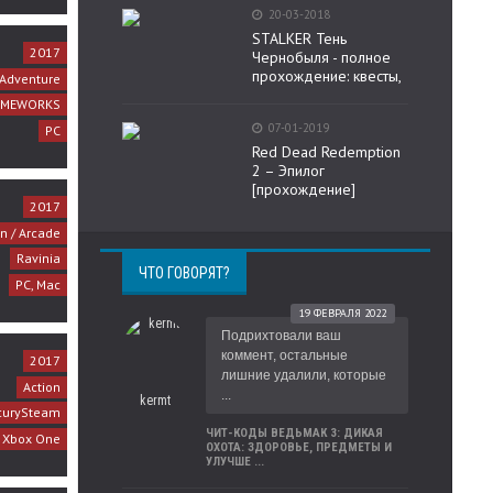
20-03-2018
STALKER Тень
2017
Чернобыля - полное
прохождение: квесты,
Adventure
GAMEWORKS
07-01-2019
PC
Red Dead Redemption
2 – Эпилог
[прохождение]
2017
on / Arcade
Ravinia
ЧТО ГОВОРЯТ?
PC, Mac
19 ФЕВРАЛЯ 2022
Подрихтовали ваш
коммент, остальные
2017
лишние удалили, которые
Action
...
kermt
curySteam
ЧИТ-КОДЫ ВЕДЬМАК 3: ДИКАЯ
, Xbox One
ОХОТА: ЗДОРОВЬЕ, ПРЕДМЕТЫ И
УЛУЧШЕ ...