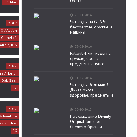
Охота
PC, Mac
26-01-2016
Чит-коды на GTA 5:
2017
бессмертие, оружие и
O / Action
машины
Gameloft
ndroid, iOS
03-02-2016
Fallout 4: чит-коды на
оружие, броню,
предметы и пупсов
2022
re / Horror
01-02-2016
Oak Gear
Чит-коды Ведьмак 3:
PC
Дикая охота:
здоровье, предметы и
2022
26-10-2017
Прохождение Divinity
 Adventure
Original Sin 2: от
es Studios
Свежего бриза и
PC