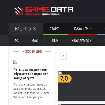
МЕНЮ
СТАРТ
БАЗА ИГР
PC
MAC
LINUX
XBOX SERIES X
НОВОСТИ ДНЯ
Пять громких релизов
обрушатся на игроков в
конце августа ..
Пять крупных релизов за
два дня: Metal Gear Solid
Master Collection Vol 2, Star
Wars Zero Company и ...