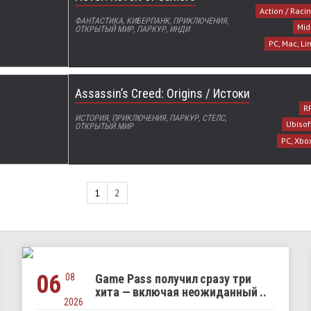
Action / Raci
ФАНТАСТИКА, КИБЕРПАНК, ПРИКЛЮЧЕНИЯ,
Mid
ОТКРЫТЫЙ МИР, ПАРКУР, ИНДИ
PC, Mac, Li
Assassin’s Creed: Origins / Истоки
RP
ИСТОРИЯ, ПРИКЛЮЧЕНИЯ, ПАРКУР, СТЕЛС,
Ubisof
ОТКРЫТЫЙ МИР
PC, Xbo
1
2
06
08
Game Pass получил сразу три
хита — включая неожиданный ..
2026