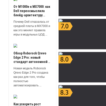
От M1000e к MX7000: как
Dell переосмыслила
блейд-архитектуру ..
Почему Dell отказалась от
средней платы в MX7000 и
как это меняет правила
игры в модульных ЦОД ...
Обзор Roborock Qrevo
Edge 2 Pro: новый
стандарт автономной ..
Новая модель Roborock
Qrevo Edge 2 Pro создана
как раз для того, чтобы
полностью
автоматизировать ...
Как ускорить рост