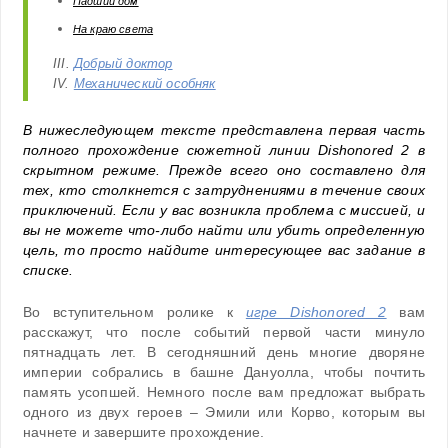
Падший дом
На краю света
III.
Добрый доктор
IV.
Механический особняк
В нижеследующем тексте представлена первая часть
полного прохождение сюжетной линии Dishonored 2 в
скрытном режиме. Прежде всего оно составлено для
тех, кто столкнется с затруднениями в течение своих
приключений. Если у вас возникла проблема с миссией, и
вы не можете что-либо найти или убить определенную
цель, то просто найдите интересующее вас задание в
списке.
Во вступительном ролике к
игре Dishonored 2
вам
расскажут, что после событий первой части минуло
пятнадцать лет. В сегодняшний день многие дворяне
империи собрались в башне Дануолла, чтобы почтить
память усопшей. Немного после вам предложат выбрать
одного из двух героев – Эмили или Корво, которым вы
начнете и завершите прохождение.