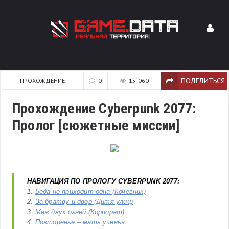
ПОДЕЛИТЬСЯ
ПРОХОЖДЕНИЕ
0
15 060
Прохождение Cyberpunk 2077:
Пролог [сюжетные миссии]
НАВИГАЦИЯ ПО ПРОЛОГУ CYBERPUNK 2077:
1.
Беда не приходит одна (Кочевник)
2.
За братву и двор (Дитя улиц)
3.
Меж двух огней (Корпорат)
4.
Повторенье – мать ученья