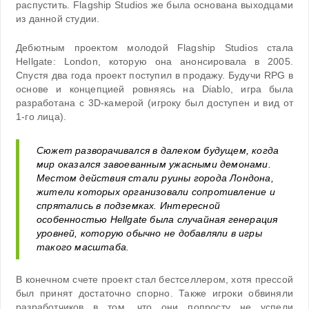
распустить. Flagship Studios же была основана выходцами
из данной студии.
Дебютным проектом молодой Flagship Studios стала
Hellgate: London, которую она анонсировала в 2005.
Спустя два года проект поступил в продажу. Будучи RPG в
основе и концепцией ровняясь на Diablo, игра была
разработана с 3D-камерой (игроку был доступен и вид от
1-го лица).
Сюжет разворачивался в далеком будущем, когда
мир оказался завоеванным ужасными демонами.
Местом действия стали руины города Лондона,
жители которых организовали сопротивление и
спрятались в подземках. Интересной
особенностью Hellgate была случайная генерация
уровней, которую обычно не добавляли в игры
такого масштаба.
В конечном счете проект стал бестселлером, хотя прессой
был принят достаточно спорно. Также игроки обвиняли
разработчиков в том, что они попросту не успели