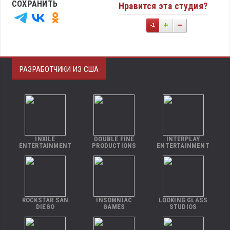
СОХРАНИТЬ
Нравится эта студия?
-1
РАЗРАБОТЧИКИ ИЗ США
INXILE
DOUBLE FINE
INTERPLAY
ENTERTAINMENT
PRODUCTIONS
ENTERTAINMENT
ROCKSTAR SAN
INSOMNIAC
LOOKING GLASS
DIEGO
GAMES
STUDIOS