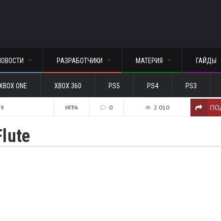
НОВОСТИ
РАЗРАБОТЧИКИ
МАТЕРИЯ
ГАЙДЫ
XBOX ONE
XBOX 360
PS5
PS4
PS3
ПО
49
ИГРА
0
2 010
lute