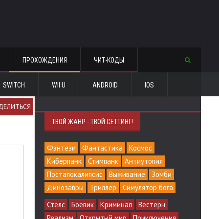
ПРОХОЖДЕНИЯ
ЧИТ-КОДЫ
SWITCH
WII U
ANDROID
IOS
ДЕЛИТЬСЯ
ТВОЙ ЖАНР - ТВОЙ СЕТТИНГ!
Фэнтези
Фантастика
Космос
Киберпанк
Стимпанк
Антиутопия
Постапокалипсис
Выживание
Зомби
Динозавры
Триллер
Симулятор бога
Стелс
Боевик
Криминал
Вестерн
Реализм
Открытый мир
Приключения