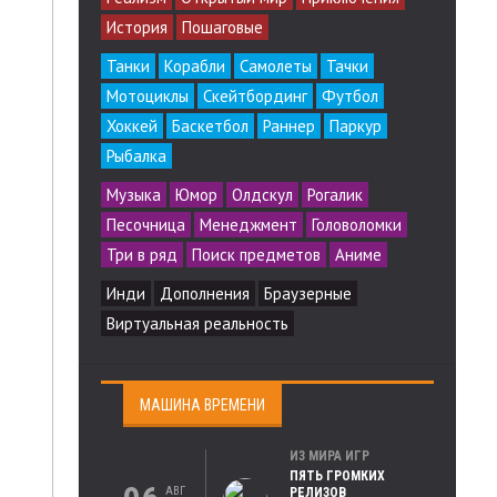
История
Пошаговые
Танки
Корабли
Самолеты
Тачки
Мотоциклы
Скейтбординг
Футбол
Хоккей
Баскетбол
Раннер
Паркур
Рыбалка
Музыка
Юмор
Олдскул
Рогалик
Песочница
Менеджмент
Головоломки
Три в ряд
Поиск предметов
Аниме
Инди
Дополнения
Браузерные
Виртуальная реальность
МАШИНА ВРЕМЕНИ
ИЗ МИРА ИГР
ПЯТЬ ГРОМКИХ
АВГ
РЕЛИЗОВ