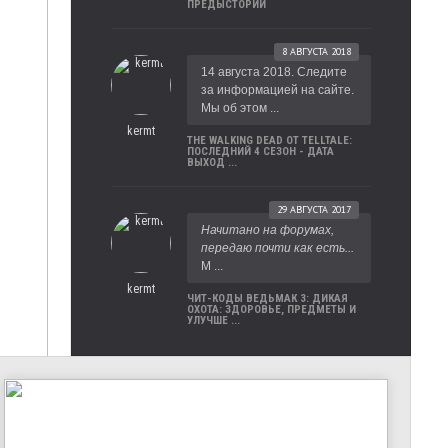
ПРЕДЫСТОРИИ
8 АВГУСТА 2018
14 августа 2018. Следите
за информацией на сайте.
Мы об этом ...
kermt
THE WALKING DEAD ОТ TELLTALE:
ПОСЛЕДНИЙ 4 СЕЗОН - ДАТА
ВЫХОД ...
29 АВГУСТА 2017
Начитано на форумах,
передаю почти как есть...
М ...
kermt
ЧИТ-КОДЫ ВЕДЬМАК 3: ДИКАЯ
ОХОТА: ЗДОРОВЬЕ, ПРЕДМЕТЫ И
УЛУЧШЕ ...