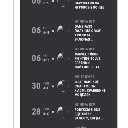
06
11:20
ОБРУШАТСЯ НА
ИГРОКОВ В КОНЦЕ
..
ИЗ МИРА ИГР
GAME PASS
06
АВГ
ПОЛУЧИЛ СРАЗУ
10:43
ТРИ ХИТА —
ВКЛЮЧАЯ ..
ИЗ МИРА ИГР
MARVEL TŌKON
06
АВГ
FIGHTING SOULS:
10:16
ГЛАВНЫЙ
ФАЙТИНГ ЛЕТА ..
MR. ГАДЖЕТ
ФЛАГМАНСКИЕ
30
ИЮЛ
СМАРТФОНЫ
20:33
XIAOMI: СРАВНЕНИЕ
МОДЕЛЕЙ ..
ИЗ МИРА ИГР
28
ИЮЛ
РОБУКСЫ В 2026:
20:30
ГДЕ БРАТЬ
ВАЛЮТУ, КОГДА ..