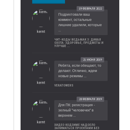
19 ФЕВРАЛЯ 2022
Подрихтовали ваш
коммент, остальные
лишние удалили, которые
...
kermt
ЧИТ-КОДЫ ВЕДЬМАК 3: ДИКАЯ
ОХОТА: ЗДОРОВЬЕ, ПРЕДМЕТЫ И
УЛУЧШЕ ...
21 ИЮНЯ 2019
Ребята, если обещают, то
делают. Отлично, ждем
новые режимы ...
kermt
VERATOWERS
28 ФЕВРАЛЯ 2019
Для ПК: регистрация -
зелный "человечек" в
верхнем ...
kermt
ХИДЕО КОДЗИМЕ НАДОЕЛО
ЗАНИМАТЬСЯ ПРОЕКТАМИ БЕЗ