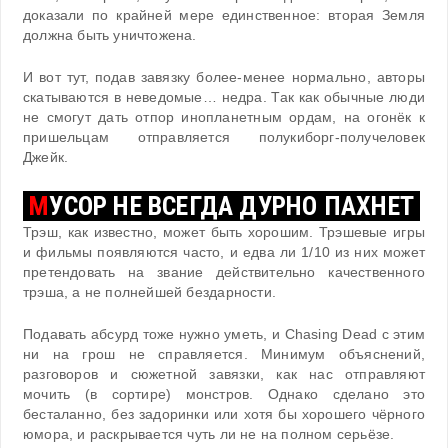
доказали по крайней мере единственное: вторая Земля
должна быть уничтожена.
И вот тут, подав завязку более-менее нормально, авторы
скатываются в неведомые… недра. Так как обычные люди
не смогут дать отпор инопланетным ордам, на огонёк к
пришельцам отправляется полукиборг-получеловек
Джейк.
М
УСОР НЕ ВСЕГДА ДУРНО ПАХНЕТ
Трэш, как известно, может быть хорошим. Трэшевые игры
и фильмы появляются часто, и едва ли 1/10 из них может
претендовать на звание действительно качественного
трэша, а не полнейшей бездарности.
Подавать абсурд тоже нужно уметь, и Chasing Dead с этим
ни на грош не справляется. Минимум объяснений,
разговоров и сюжетной завязки, как нас отправляют
мочить (в сортире) монстров. Однако сделано это
бесталанно, без задоринки или хотя бы хорошего чёрного
юмора, и раскрывается чуть ли не на полном серьёзе.