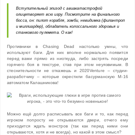
Вступительный эпизод с авиакатастрофой
олицетворяет всю игру. Посмотрите на финального
босса, он: пилот корабля, зомби, невидимка (филантроп
и миллиардер), обладатель колоссального здоровья и
станкового пулемета. О как!
Противники в Chasing Dead настолько умны, что
используют баги. Для них вполне нормально появится
перед вами прямо из ниоткуда, либо застрять посреди
горячего боя в текстуре, став при этом неуязвимым. В
стеснительности не откажешь и 2020Venture – студии-
разработчику – которые окрестили басурманскую M-16
автоматом Калашникова!
Можно ещё долго расписывать все баги и то, как перед
игроком попросту не открываются двери, отчего ему
приходится ждать монстров (так как перед ними они
открываются, хотя и не всегда), но какой в этом смысл?