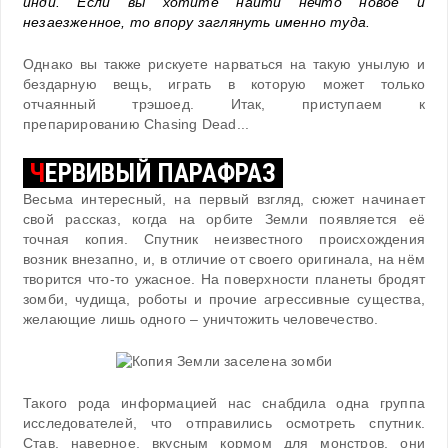
инди. Если вы хотите найти нечто новое и
незаезженное, то впору заглянуть именно туда.
Однако вы также рискуете нарваться на такую унылую и
бездарную вещь, играть в которую может только
отчаянный трэшоед. Итак, приступаем к
препарированию Chasing Dead...
Ч
ЕРВИВЫЙ ПАРАФРАЗ
Весьма интересный, на первый взгляд, сюжет начинает
свой рассказ, когда на орбите Земли появляется её
точная копия. Спутник неизвестного происхождения
возник внезапно, и, в отличие от своего оригинала, на нём
творится что-то ужасное. На поверхности планеты бродят
зомби, чудища, роботы и прочие агрессивные существа,
желающие лишь одного – уничтожить человечество.
Такого рода информацией нас снабдила одна группа
исследователей, что отправились осмотреть спутник.
Став, наверное, вкусным кормом для монстров, они