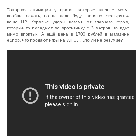
Топорная анимация у врагов, которые внешне могут
вообще лежать, но на деле будут активно «ковырять»
ваше HP. Корявые удары ногами от главного героя,
которые то попадают по противнику с 3 метров, то идут
мимо впритык. А ещё цена в 1700 рублей в магазине
eShop, что продают игры на Wii U… Это ли не безумие?