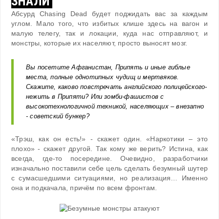
ЗНАЛИ
Абсурд Chasing Dead будет поджидать вас за каждым
углом. Мало того, что избитых клише здесь на вагон и
малую телегу, так и локации, куда нас отправляют, и
монстры, которые их населяют, просто выносят мозг.
Вы посетите Афганистан, Припять и иные гиблые
места, полные однотипных чудищ и мертвяков.
Скажите, каково повстречать английского полицейского-
нежить в Припяти? Или зомби-фашистов с
высокотехнологичной техникой, населяющих – внезапно
- советский бункер?
«Трэш, как он есть!» - скажет один. «Наркотики – это
плохо» - скажет другой. Так кому же верить? Истина, как
всегда, где-то посередине. Очевидно, разработчики
изначально поставили себе цель сделать безумный шутер
с сумасшедшими ситуациями, но реализация… Именно
она и подкачала, причём по всем фронтам.