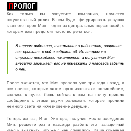
П
РОЛОГ
Как только вы запустите кампанию, начнется
вступительный ролик. В нем будет фигурировать девушка
главного героя Мия – один из центральных персонажей, с
которым вам предстоит часто встречаться.
В первом видео она, счастливая и радостная, попросит
вас приехать к ней и забрать её. Во втором же –
страсти неожиданно накаляются, а испуганная Мия
внезапно заклинает вас не приезжать и навсегда забыть
о ней.
После окажется, что Мия пропала уже три года назад, а
все поиски, которые затем организовывали полицейские,
свелись к нулю. Лишь сейчас к вам на почту пришло
сообщение с этими двумя роликами, которые пролили
немного света на исчезновение девушки.
Теперь же вы, Итан Уинтерс, получив местонахождение
Мии, решаете раз и навсегда разбить этот загадочный
узел и выяснить, что же с ней случилось. Ваша конечная