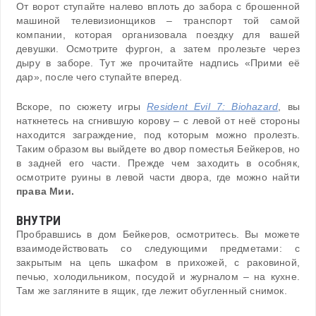
От ворот ступайте налево вплоть до забора с брошенной
машиной телевизионщиков – транспорт той самой
компании, которая организовала поездку для вашей
девушки. Осмотрите фургон, а затем пролезьте через
дыру в заборе. Тут же прочитайте надпись «Прими её
дар», после чего ступайте вперед.
Вскоре, по сюжету игры
Resident Evil 7: Biohazard
, вы
наткнетесь на сгнившую корову – с левой от неё стороны
находится заграждение, под которым можно пролезть.
Таким образом вы выйдете во двор поместья Бейкеров, но
в задней его части. Прежде чем заходить в особняк,
осмотрите руины в левой части двора, где можно найти
права Мии.
ВНУТРИ
Пробравшись в дом Бейкеров, осмотритесь. Вы можете
взаимодействовать со следующими предметами: с
закрытым на цепь шкафом в прихожей, с раковиной,
печью, холодильником, посудой и журналом – на кухне.
Там же загляните в ящик, где лежит обугленный снимок.