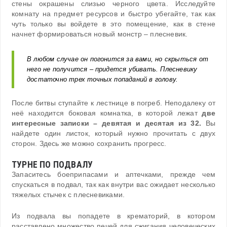
стены окрашены слизью черного цвета. Исследуйте
комнату на предмет ресурсов и быстро убегайте, так как
чуть только вы войдете в это помещение, как в стене
начнет формироваться новый монстр – плесневик.
В любом случае он погонится за вами, но скрыться от
него не получится – придется убивать. Плесневику
достаточно трех точных попаданий в голову.
После битвы ступайте к лестнице в погреб. Неподалеку от
неё находится боковая комнатка, в которой лежат
две
интересные записки – девятая и десятая из 32.
Вы
найдете один листок, который нужно прочитать с двух
сторон. Здесь же можно сохранить прогресс.
ТУРНЕ ПО ПОДВАЛУ
Запаситесь боеприпасами и аптечками, прежде чем
спускаться в подвал, так как внутри вас ожидает несколько
тяжелых стычек с плесневиками.
Из подвала вы попадете в крематорий, в котором
расставлено множество печей для сжигания человеческих