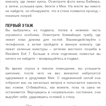
комнату, где лежат куклы. Осмотрите фото жены Бейкера,
а затем, услышав крик, бегите к Мии. На месте вы никого
не найдете, но обнаружите, что в стене появился проход –
покиньте погреб.
ПЕРВЫЙ ЭТАЖ
Вы выбрались из подвала, попав в нижнюю часть
огромного особняка. Осмотрите ближайшую тумбу, где
лежит план домика для гостей. Взаимодействуйте с
телефоном, а затем пройдите в ванную комнату, где
лежат зеленые микстуры – аптечки местного пошиба в
Resident Evil 7. Больше в этом отделении поместья вы
ничего не найдете – возвращайтесь в подвал.
Во время спуска в темное помещение, вы услышите
шипение, после чего на вас внезапно набросится
одержимая и уродливая Мия. С недюжинной силой она
отбросит вас на несколько метров и попытается заколоть
вас ножом. Отбивайтесь, как можете, пока та сама не
остановится. Вернувшись в «нормальное» состояние, она
вырубит себя, ударившись головой о стену.