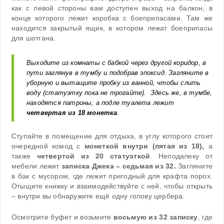
как с левой стороны вам доступен выход на балкон, в
конце которого лежит коробка с боеприпасами. Там же
находится закрытый ящик, в котором лежат боеприпасы
для шотгана.
Выходите из комнаты с бабкой через другой коридор, в
пути заглянув в тумбу и подобрав эпоксид. Загляните в
уборную и вытащите пробку из ванной, чтобы слить
воду (статуэтку пока не трогайте). Здесь же, в тумбе,
находятся патроны, а подле туалета лежит
четвертая из 18 монетка
.
Ступайте в помещение для отдыха, в углу которого стоит
очередной комод с
монеткой внутри (пятая из 18),
а
также
четвертой из 20 статуэткой
. Неподалеку от
мебели лежит
записка Джека – седьмая из 32.
Загляните
в бак с мусором, где лежит пригодный для крафта порох.
Отыщите книжку и взаимодействуйте с ней, чтобы открыть
– внутри вы обнаружите ещё одну голову цербера.
Осмотрите буфет и возьмите
восьмую из 32 записку
, где