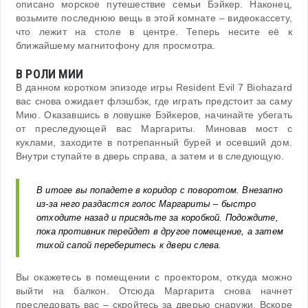
описано морское путешествие семьи Бэйкер. Наконец,
возьмите последнюю вещь в этой комнате – видеокассету,
что лежит на столе в центре. Теперь несите её к
ближайшему магнитофону для просмотра.
В РОЛИ МИИ
В данном коротком эпизоде игры Resident Evil 7 Biohazard
вас снова ожидает флэшбэк, где играть предстоит за саму
Мию. Оказавшись в ловушке Бэйкеров, начинайте убегать
от преследующей вас Маргариты. Миновав мост с
куклами, заходите в потрепанный бурей и осевший дом.
Внутри ступайте в дверь справа, а затем и в следующую.
В итоге вы попадете в коридор с поворотом. Внезапно
из-за него раздастся голос Маргариты – быстро
отходите назад и присядьте за коробкой. Подождите,
пока противник перейдет в другое помещение, а затем
тихой сапой переберитесь к двери слева.
Вы окажетесь в помещении с проектором, откуда можно
выйти на балкон. Отсюда Маргарита снова начнет
преследовать вас – скройтесь за дверью снаружи. Вскоре