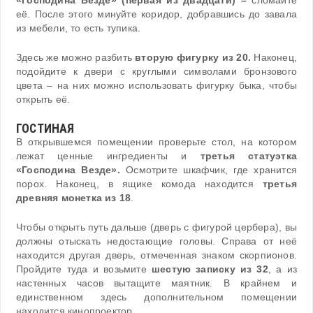
«Господина Везде» (первая из двадцати) –
сломайте
её. После этого минуйте коридор, добравшись до завала
из мебели, то есть тупика.
Здесь же можно разбить
вторую фигурку из 20.
Наконец,
подойдите к двери с круглыми символами бронзового
цвета – на них можно использовать фигурку быка, чтобы
открыть её.
ГОСТИНАЯ
В открывшемся помещении проверьте стол, на котором
лежат ценные ингредиенты и
третья статуэтка
«Господина Везде».
Осмотрите шкафчик, где хранится
порох. Наконец, в ящике комода находится
третья
древняя монетка из 18
.
Чтобы открыть путь дальше (дверь с фигурой цербера), вы
должны отыскать недостающие головы. Справа от неё
находится другая дверь, отмеченная знаком скорпионов.
Пройдите туда и возьмите
шестую записку из 32
, а из
настенных часов вытащите маятник. В крайнем и
единственном здесь дополнительном помещении
находится кинопроектор.