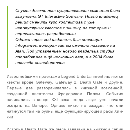
Спустя десять лет существования компания была
выкуплена GT Interactive Software. Новый владелец
решил сменить курс коллектива с уже
непопулярных квестов к экшену, на которые и
переключились разработчики.
Однако через год издатель был поглощен
Infogrames, которая затем сменила название на
Atari. Под управлением нового владельца студия
проработала ещё несколько лет, а в 2004 была
навсегда ликвидирована.
Известнейшими проектами Legend Entertainment являются
квесты вроде Gateway, Gateway 2, Death Gate и другие.
Первые две разворачивались в книжной вселенной,
созданной писателем Фредериком Полом. События
начинались в конце XXI века, когда люди уже начали
оседать на Венере. Однако никто не ожидал, что они
наткнутся там на руины ещё функционирующей расы Хии-
кии.
История Death Gate же была завязана на книжной серии