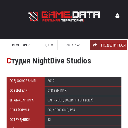
ПОДЕЛИТЬСЯ
DEVELOPER
0
1 145
С
тудия NightDive Studios
ГОД ОСНОВАНИЯ:
2012
СОЗДАТЕЛИ:
СТИВЕН КИК
ШТАБ-КВАРТИРА:
ВАНКУВЕР, ВАШИНГТОН (США)
ПЛАТФОРМЫ:
PC, XBOX ONE, PS4
СОТРУДНИКИ:
12