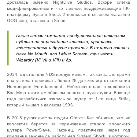
досталась именно NightDive Studios. Вскоре слегка
модифицированный и, что главное, поддерживающий ПК-
платформу System Shock 2 появился в сетевом магазине
GOG.com, а затем и в Steam.
После этого компания, воодушевленная откликом
публики на переиздание классики, принялась
«воскрешать» и другие проекты. В их число вошли I
Have No Mouth, and I Must Scream, три части
Wizardry (VI,VII и VIII) и др.
2014 год стал для NDS продуктивным, так как за это время
она успела переиздать более 28 детских игр от компании
Humongous Entertainment. Небезызвестная головоломка
Bad Mojo таким же образом попала в руки студии. В конце
года разработчики взялись за шутер от 1-го лица Strife,
который вышел в далеком 1996.
В 2015 руководитель студии Стивен Кик объявил, что их
коллектив берется за переиздание старого японского
шутера PowerSlave. Наконец, практически через год
компания закончила работу над System Shock, в которой,