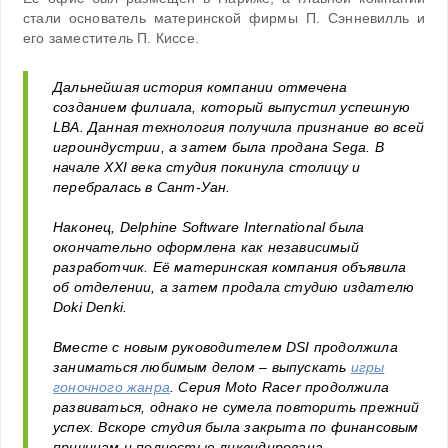
стали основатель материнской фирмы П. Сэнневилль и
его заместитель П. Киссе.
Дальнейшая история компании отмечена
созданием филиала, который выпустил успешную
LBA. Данная технология получила признание во всей
игроиндустрии, а затем была продана Sega. В
начале XXI века студия покинула столицу и
перебралась в Сант-Уан.
Наконец, Delphine Software International была
окончательно оформлена как независимый
разработчик. Её материнская компания объявила
об отделении, а затем продала студию издателю
Doki Denki.
Вместе с новым руководителем DSI продолжила
заниматься любимым делом – выпускать
игры
гоночного жанра
. Серия Moto Racer продолжила
развиваться, однако не сумела повторить прежний
успех. Вскоре студия была закрыта по финансовым
причинам и полностью ликвидирована.