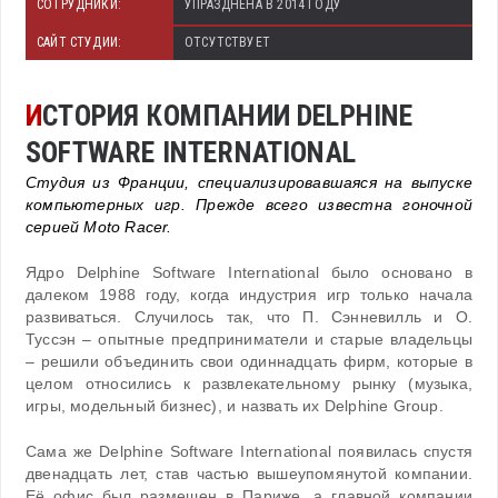
СОТРУДНИКИ:
УПРАЗДНЕНА В 2014 ГОДУ
САЙТ СТУДИИ:
ОТСУТСТВУЕТ
И
СТОРИЯ КОМПАНИИ DELPHINE
SOFTWARE INTERNATIONAL
Студия из Франции, специализировавшаяся на выпуске
компьютерных игр. Прежде всего известна гоночной
серией Moto Racer.
Ядро Delphine Software International было основано в
далеком 1988 году, когда индустрия игр только начала
развиваться. Случилось так, что П. Сэнневилль и О.
Туссэн – опытные предприниматели и старые владельцы
– решили объединить свои одиннадцать фирм, которые в
целом относились к развлекательному рынку (музыка,
игры, модельный бизнес), и назвать их Delphine Group.
Сама же Delphine Software International появилась спустя
двенадцать лет, став частью вышеупомянутой компании.
Её офис был размещен в Париже, а главной компании