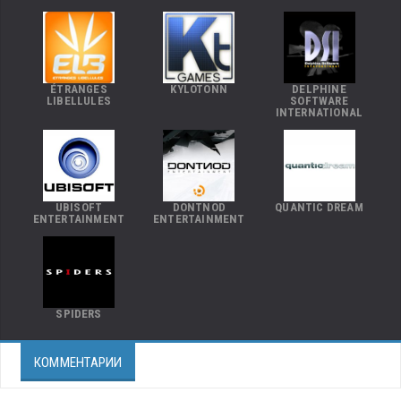
ÉTRANGES
KYLOTONN
DELPHINE
LIBELLULES
SOFTWARE
INTERNATIONAL
UBISOFT
DONTNOD
QUANTIC DREAM
ENTERTAINMENT
ENTERTAINMENT
SPIDERS
КОММЕНТАРИИ