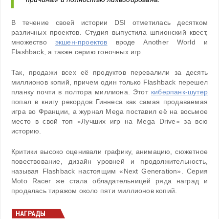
В течение своей истории DSI отметилась десятком
различных проектов. Студия выпустила шпионский квест,
множество
экшен-проектов
вроде Another World и
Flashback, а также серию гоночных игр.
Так, продажи всех её продуктов перевалили за десять
миллионов копий, причем один только Flashback перешел
планку почти в полтора миллиона. Этот
киберпанк-шутер
попал в книгу рекордов Гиннеса как самая продаваемая
игра во Франции, а журнал Mega поставил её на восьмое
место в свой топ «Лучших игр на Mega Drive» за всю
историю.
Критики высоко оценивали графику, анимацию, сюжетное
повествование, дизайн уровней и продолжительность,
называя Flashback настоящим «Next Generation». Серия
Moto Racer же стала обладательницей ряда наград и
продалась тиражом около пяти миллионов копий.
НАГРАДЫ