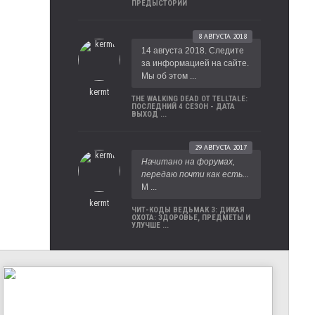
ПРЕДЫСТОРИИ
8 АВГУСТА 2018
14 августа 2018. Следите
за информацией на сайте.
Мы об этом ...
kermt
THE WALKING DEAD ОТ TELLTALE:
ПОСЛЕДНИЙ 4 СЕЗОН - ДАТА
ВЫХОД ...
29 АВГУСТА 2017
Начитано на форумах,
передаю почти как есть...
М ...
kermt
ЧИТ-КОДЫ ВЕДЬМАК 3: ДИКАЯ
ОХОТА: ЗДОРОВЬЕ, ПРЕДМЕТЫ И
УЛУЧШЕ ...