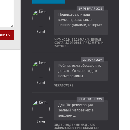
19 ФЕВРАЛЯ 2022
Подрихтовали ваш
коммент, остальные
лишние удалили, которые
...
kermt
АВИТЬ
ЧИТ-КОДЫ ВЕДЬМАК 3: ДИКАЯ
ОХОТА: ЗДОРОВЬЕ, ПРЕДМЕТЫ И
УЛУЧШЕ ...
21 ИЮНЯ 2019
Ребята, если обещают, то
делают. Отлично, ждем
новые режимы ...
kermt
VERATOWERS
28 ФЕВРАЛЯ 2019
Для ПК: регистрация -
зелный "человечек" в
верхнем ...
kermt
ХИДЕО КОДЗИМЕ НАДОЕЛО
ЗАНИМАТЬСЯ ПРОЕКТАМИ БЕЗ