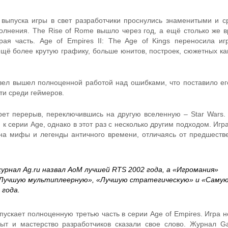
выпуска игры в свет разработчики проснулись знаменитыми и с
олнения. The Rise of Rome вышло через год, а ещё столько же 
ая часть. Age of Empires II: The Age of Kings переносила иг
ещё более крутую графику, больше юнитов, построек, сюжетных к
квел вышел полноценной работой над ошибками, что поставило е
ти среди геймеров.
рет перерыв, переключившись на другую вселенную – Star Wars.
 к серии Age, однако в этот раз с несколько другим подходом. Игра
на мифы и легенды античного времени, отличаясь от предшеств
урнал Ag.ru назвал AoM лучшей RTS 2002 года, а «Игромания»
«Лучшую мультиплеерную», «Лучшую стратегическую» и «Саму
 года.
пускает полноценную третью часть в серии Age of Empires. Игра н
ыт и мастерство разработчиков сказали свое слово. Журнал 