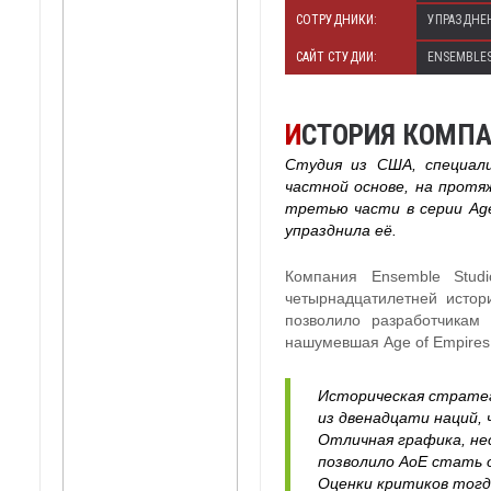
СОТРУДНИКИ:
УПРАЗДНЕН
САЙТ СТУДИИ:
ENSEMBLE
И
СТОРИЯ КОМПА
Студия из США, специали
частной основе, на прот
третью части в серии Age 
упразднила её.
Компания Ensemble Stud
четырнадцатилетней истор
позволило разработчикам
нашумевшая Age of Empires,
Историческая стратег
из двенадцати наций,
Отличная графика, не
позволило AoE стать о
Оценки критиков тогда