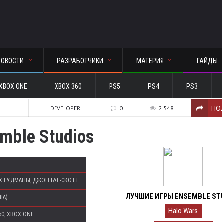
НОВОСТИ
РАЗРАБОТЧИКИ
МАТЕРИЯ
ГАЙДЫ
XBOX ONE
XBOX 360
PS5
PS4
PS3
ПО
DEVELOPER
0
2 548
mble Studios
К ГУДМАНЫ, ДЖОН БУГ-СКОТТ
ЛУЧШИЕ ИГРЫ ENSEMBLE ST
ША)
Halo Wars
60, XBOX ONE