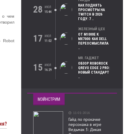
ГАЙДЫ
КАК ПОДНЯТЬ
28
ИЮЛ
ПРОСМОТРЫ НА
15:44
TWITCH В 2026
, о чем
ГОДУ: 7 ..
етворил
ЖЕЛЕЗНЫЙ ЦЕХ
ОТ M1000E К
17
ИЮЛ
MX7000: КАК DELL
– Robot
11:02
ПЕРЕОСМЫСЛИЛА
..
MR. ГАДЖЕТ
ОБЗОР ROBOROCK
15
ИЮЛ
QREVO EDGE 2 PRO:
16:29
НОВЫЙ СТАНДАРТ
..
МЭЙНСТРИМ
11-01-2016
Гайд по прокачке
ия?
персонажа в игре
Ведьмак 3: Дикая