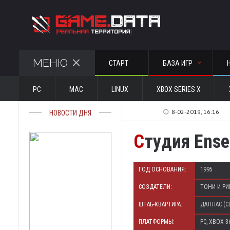
МЕНЮ
СТАРТ
БАЗА ИГР
PC
MAC
LINUX
XBOX SERIES X
8-02-2019, 16:16
НОВОСТИ ДНЯ
С
тудия Ense
ГОД ОСНОВАНИЯ:
1995
СОЗДАТЕЛИ:
ТОНИ И РИ
ШТАБ-КВАРТИРА:
ДАЛЛАС (С
ПЛАТФОРМЫ:
PC, XBOX 3