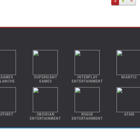
-1
 GAMES
SUPERGIANT
INTERPLAY
NIANTIC
LANCHE
GAMES
ENTERTAINMENT
AYFIRST
OBSIDIAN
ROGUE
ATARI
ENTERTAINMENT
ENTERTAINMENT