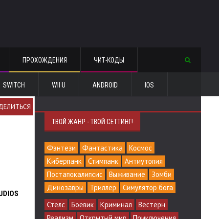
ПРОХОЖДЕНИЯ
ЧИТ-КОДЫ
SWITCH
WII U
ANDROID
IOS
ДЕЛИТЬСЯ
ТВОЙ ЖАНР - ТВОЙ СЕТТИНГ!
Фэнтези
Фантастика
Космос
Киберпанк
Стимпанк
Антиутопия
Постапокалипсис
Выживание
Зомби
Динозавры
Триллер
Симулятор бога
UDIOS
Стелс
Боевик
Криминал
Вестерн
Реализм
Открытый мир
Приключения