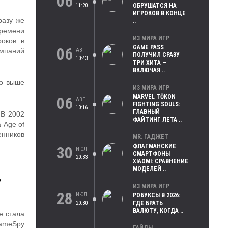
06
11:20
ОБРУШАТСЯ НА
ИГРОКОВ В КОНЦЕ
разу же
..
времени
ИЗ МИРА ИГР
роков в
GAME PASS
06
АВГ
ампаний
ПОЛУЧИЛ СРАЗУ
10:43
ТРИ ХИТА —
ВКЛЮЧАЯ ..
го выше
ИЗ МИРА ИГР
MARVEL TŌKON
06
АВГ
FIGHTING SOULS:
10:16
ГЛАВНЫЙ
 В 2002
ФАЙТИНГ ЛЕТА ..
 Age of
енников
MR. ГАДЖЕТ
ФЛАГМАНСКИЕ
30
ИЮЛ
СМАРТФОНЫ
20:33
XIAOMI: СРАВНЕНИЕ
МОДЕЛЕЙ ..
ю
ИЗ МИРА ИГР
28
ИЮЛ
РОБУКСЫ В 2026:
20:30
ГДЕ БРАТЬ
ВАЛЮТУ, КОГДА ..
е стала
GameSpy