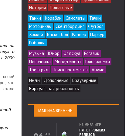
История
Пошаговые
Танки
Корабли
Самолеты
Тачки
Мотоциклы
Скейтбординг
Футбол
Хоккей
Баскетбол
Раннер
Паркур
Рыбалка
ала на
торую и
Музыка
Юмор
Олдскул
Рогалик
 в 2009
Песочница
Менеджмент
Головоломки
Три в ряд
Поиск предметов
Аниме
 своей
Инди
Дополнения
Браузерные
ре, что
Виртуальная реальность
в стала
одной
МАШИНА ВРЕМЕНИ
ИЗ МИРА ИГР
трии.
ПЯТЬ ГРОМКИХ
АВГ
РЕЛИЗОВ