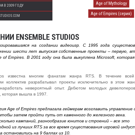
Age of Mythology
А В 2009 ГОДУ
Age of Empires (серия)
STUDIOS.COM
НИИ ENSEMBLE STUDIOS
зировавшаяся на создании видеоигр. С 1995 года существов
яжении шести лет выпуская собственные проекты – первую, в
of Empires. В 2001 году она была выкуплена Microsoft, которая
ios известна многим фанатам жанра RTS. В течение всей
ии коллектив разрабатывал проекты исключительно в этом жан
 наработать невероятный опыт. Дебютом молодых девелоперо
 которая вышла в 1997.
ия Age of Empires предлагала геймерам возглавить управление 
 чтобы затем пройти путь от каменного до железного века.
сколько кампаний, разнообразие юнитов и строений – все это
дной из лучших RTS за все время существования игровой индус
 остановились на 9 баллах из 10.