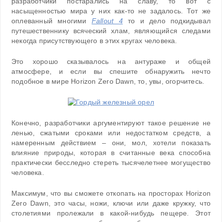
разработчики постарались на славу, то вот с
насыщенностью мира у них как-то не задалось. Тот же
оплеванный многими
Fallout 4
то и дело подкидывал
путешественнику всяческий хлам, являющийся следами
некогда присутствующего в этих кругах человека.
Это хорошо сказывалось на антураже и общей
атмосфере, и если вы спешите обнаружить нечто
подобное в мире Horizon Zero Dawn, то, увы, огорчитесь.
Конечно, разработчики аргументируют такое решение не
ленью, сжатыми сроками или недостатком средств, а
намеренным действием – они, мол, хотели показать
влияние природы, которая в считанные века способна
практически бесследно стереть тысячелетнее могущество
человека.
Максимум, что вы сможете откопать на просторах Horizon
Zero Dawn, это часы, ножи, ключи или даже кружку, что
столетиями пролежали в какой-нибудь пещере. Этот