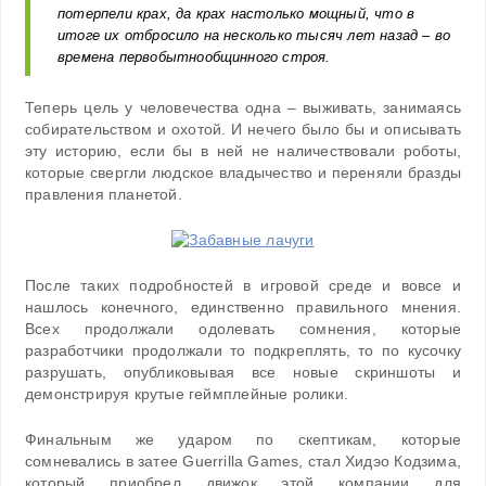
потерпели крах, да крах настолько мощный, что в
итоге их отбросило на несколько тысяч лет назад – во
времена первобытнообщинного строя.
Теперь цель у человечества одна – выживать, занимаясь
собирательством и охотой. И нечего было бы и описывать
эту историю, если бы в ней не наличествовали роботы,
которые свергли людское владычество и переняли бразды
правления планетой.
После таких подробностей в игровой среде и вовсе и
нашлось конечного, единственно правильного мнения.
Всех продолжали одолевать сомнения, которые
разработчики продолжали то подкреплять, то по кусочку
разрушать, опубликовывая все новые скриншоты и
демонстрируя крутые геймплейные ролики.
Финальным же ударом по скептикам, которые
сомневались в затее Guerrilla Games, стал Хидэо Кодзима,
который приобрел движок этой компании для