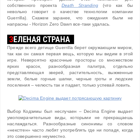
собственного проекта
Death Stranding
(что как бы
невольно говорит о качестве технологии компании
Guerrilla). Скажем заранее, что ожидания были не
напрасны - Horizon Zero Dawn все-таки удалась.
З
ЕЛЕНАЯ СТРАНА
Прежде всего детище Guerrilla берет окружающим миром,
так как он самая первая вещь, которую мы видим в этой
игре. Невероятно красочные просторы со множеством
ярких красок, разнообразная палитра, отдельно
представляющая зверей, растительность, выжженные
земли, белые горные шапки, черные гроты и людские
поселения – челюсть так и падает, только успевай ловить.
Выбор Кодзимы был неслучаен – Decima Engine выдает
умопомрачительные виды, которыми не прекращаешь
наслаждаться. Разнообразные синонимы со словом
«некстген» часто любят употреблять где ни попадя, когда
это совершенно неуместно.