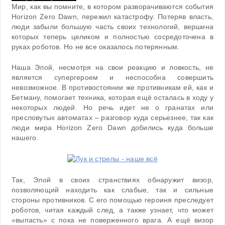
Мир, как вы помните, в котором разворачиваются события
Horizon Zero Dawn, пережил катастрофу. Потеряв власть,
люди забыли большую часть своих технологий, вершина
которых теперь целиком и полностью сосредоточена в
руках роботов. Но не все оказалось потерянным.
Наша Элой, несмотря на свои реакцию и ловкость, не
является супергероем и неспособна совершить
невозможное. В противостоянии же противникам ей, как и
Бетману, помогает техника, которая ещё осталась в ходу у
некоторых людей. Но речь идет не о гранатах или
пресловутых автоматах – разговор куда серьезнее, так как
люди мира Horizon Zero Dawn добились куда больше
нашего.
Так, Элой в своих странствиях обнаружит визор,
позволяющий находить как слабые, так и сильные
стороны противников. С его помощью героиня преследует
роботов, читая каждый след, а также узнает, что может
«выпасть» с пока не поверженного врага. А ещё визор