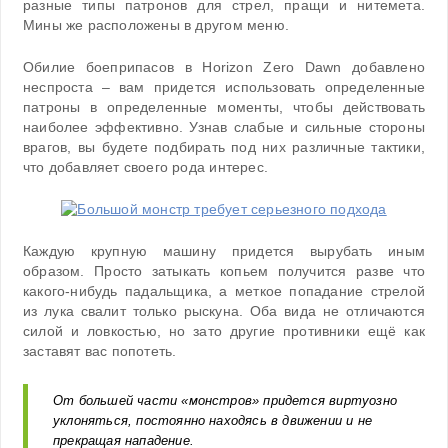
разные типы патронов для стрел, пращи и нитемета.
Мины же расположены в другом меню.
Обилие боеприпасов в Horizon Zero Dawn добавлено
неспроста – вам придется использовать определенные
патроны в определенные моменты, чтобы действовать
наиболее эффективно. Узнав слабые и сильные стороны
врагов, вы будете подбирать под них различные тактики,
что добавляет своего рода интерес.
Каждую крупную машину придется вырубать иным
образом. Просто затыкать копьем получится разве что
какого-нибудь падальщика, а меткое попадание стрелой
из лука свалит только рыскуна. Оба вида не отличаются
силой и ловкостью, но зато другие противники ещё как
заставят вас попотеть.
От большей части «монстров» придется виртуозно
уклоняться, постоянно находясь в движении и не
прекращая нападение.