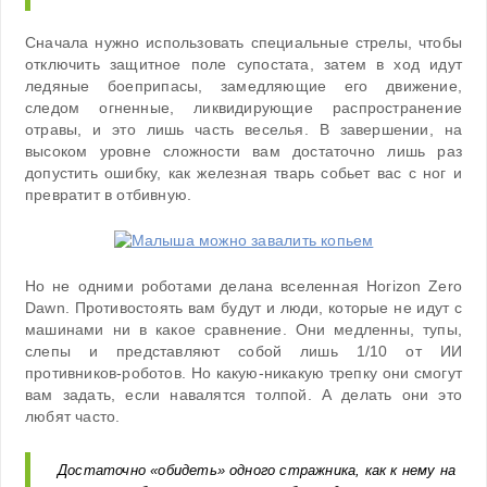
Сначала нужно использовать специальные стрелы, чтобы
отключить защитное поле супостата, затем в ход идут
ледяные боеприпасы, замедляющие его движение,
следом огненные, ликвидирующие распространение
отравы, и это лишь часть веселья. В завершении, на
высоком уровне сложности вам достаточно лишь раз
допустить ошибку, как железная тварь собьет вас с ног и
превратит в отбивную.
Но не одними роботами делана вселенная Horizon Zero
Dawn. Противостоять вам будут и люди, которые не идут с
машинами ни в какое сравнение. Они медленны, тупы,
слепы и представляют собой лишь 1/10 от ИИ
противников-роботов. Но какую-никакую трепку они смогут
вам задать, если навалятся толпой. А делать они это
любят часто.
Достаточно «обидеть» одного стражника, как к нему на