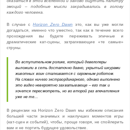
оказаться в этой вселенной и заново ощутить палитру
эмоций – подобные мысли закрадывались в голову
каждого человека.
В случае с
Horizon Zero Dawn
это, как вы уже могли
догадаться, именно что уместно, так как в течение всего
прохождения вы будете переживать эпичные и
драматические кат-сцены, затрагивающие «те самые»
струны.
Во вступительном ролике, который девелоперы
выложили в сеть достаточно давно, укрытый шкурами
животных воин сталкивается с огромным роботом.
На словах ничего экстраординарного, однако выполнено
это видео невероятно захватывающе – его так и
хочется пересмотреть, но во второй раз впечатления
уже не те…
В рецензии на Horizon Zero Dawn мы избежим описания
большей части значимых и наилучших моментов игры
(кат-сцен и событий), чтобы, проще говоря, не спойлерить
вам и не портить будущее удовольствие.