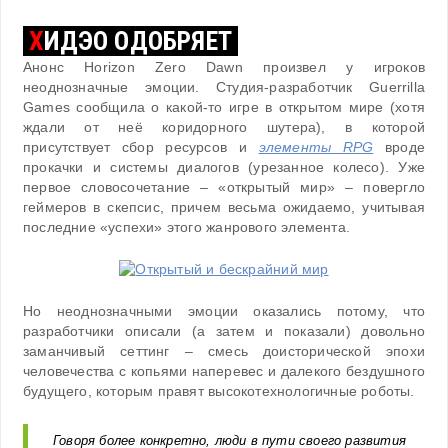
Х
ИДЭО ОДОБРЯЕТ
Анонс Horizon Zero Dawn произвел у игроков
неоднозначные эмоции. Студия-разработчик Guerrilla
Games сообщила о какой-то игре в открытом мире (хотя
ждали от неё коридорного шутера), в которой
присутствует сбор ресурсов и
элементы RPG
вроде
прокачки и системы диалогов (урезанное колесо). Уже
первое словосочетание – «открытый мир» – повергло
геймеров в скепсис, причем весьма ожидаемо, учитывая
последние «успехи» этого жанрового элемента.
Но неоднозначными эмоции оказались потому, что
разработчики описали (а затем и показали) довольно
заманчивый сеттинг – смесь доисторической эпохи
человечества с копьями наперевес и далекого бездушного
будущего, которым правят высокотехнологичные роботы.
Говоря более конкретно, люди в пути своего развития