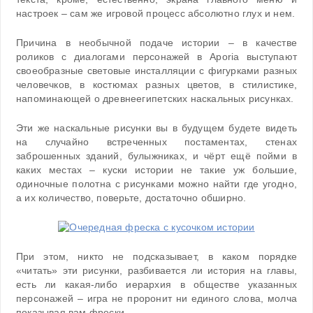
настроек – сам же игровой процесс абсолютно глух и нем.
Причина в необычной подаче истории – в качестве
роликов с диалогами персонажей в Aporia выступают
своеобразные световые инсталляции с фигурками разных
человечков, в костюмах разных цветов, в стилистике,
напоминающей о древнеегипетских наскальных рисунках.
Эти же наскальные рисунки вы в будущем будете видеть
на случайно встреченных постаментах, стенах
заброшенных зданий, булыжниках, и чёрт ещё пойми в
каких местах – куски истории не такие уж большие,
одиночные полотна с рисунками можно найти где угодно,
а их количество, поверьте, достаточно обширно.
При этом, никто не подсказывает, в каком порядке
«читать» эти рисунки, разбивается ли история на главы,
есть ли какая-либо иерархия в обществе указанных
персонажей – игра не проронит ни единого слова, молча
показывая вам фрески.