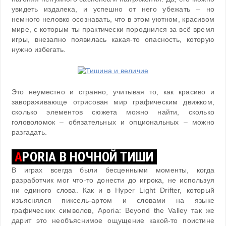
увидеть издалека, и успешно от него убежать – но
немного неловко осознавать, что в этом уютном, красивом
мире, с которым ты практически породнился за всё время
игры, внезапно появилась какая-то опасность, которую
нужно избегать.
Это неуместно и странно, учитывая то, как красиво и
завораживающе отрисован мир графическим движком,
сколько элементов сюжета можно найти, сколько
головоломок – обязательных и опциональных – можно
разгадать.
A
PORIA В НОЧНОЙ ТИШИ
В играх всегда были бесценными моменты, когда
разработчик мог что-то донести до игрока, не используя
ни единого слова. Как и в Hyper Light Drifter, который
изъяснялся пиксель-артом и словами на языке
графических символов, Aporia: Beyond the Valley так же
дарит это необъяснимое ощущение какой-то поистине