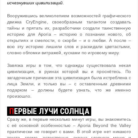
исчезнувших цивилизаций.
Вооружившись великолепием возможностей графического
движка CryEngine, своеобразным талантом создавать
тайны и прятать их, разработчики создали таинственную
историю для Aporia – историю о познании нового, об
открытиях и смелости, о скорби – и о любви. А после –
всю эту историю лишили слов и раскидали цветастыми,
словно обломки витражей, кусками по игровому миру.
Завязка игры в том, что однажды существовала некая
цивилизация, в руинах которой вы и проснётесь. По
загадочным причинам эта цивилизация была истреблена с
лица Земли, и только вы – с оставленным древними
подарком – должны будете узнать, что же именно
произошло.
П
ЕРВЫЕ ЛУЧИ СОЛНЦА
Сразу же, в первые несколько минут игры, вы знакомитесь
с её основной особенностью – Aporia Beyond the Valley
практически не говорит с вами. В этой игре нет никакого
текста, кроме, естественно, экрана главного меню и