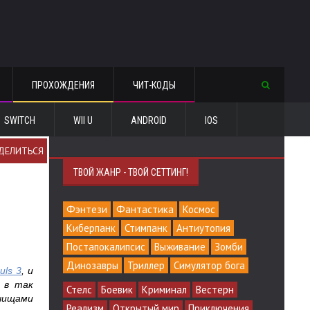
ПРОХОЖДЕНИЯ
ЧИТ-КОДЫ
SWITCH
WII U
ANDROID
IOS
ДЕЛИТЬСЯ
ТВОЙ ЖАНР - ТВОЙ СЕТТИНГ!
Фэнтези
Фантастика
Космос
Киберпанк
Стимпанк
Антиутопия
Постапокалипсис
Выживание
Зомби
Динозавры
Триллер
Симулятор бога
uls 3
, и
с в так
Стелс
Боевик
Криминал
Вестерн
лчищами
Реализм
Открытый мир
Приключения