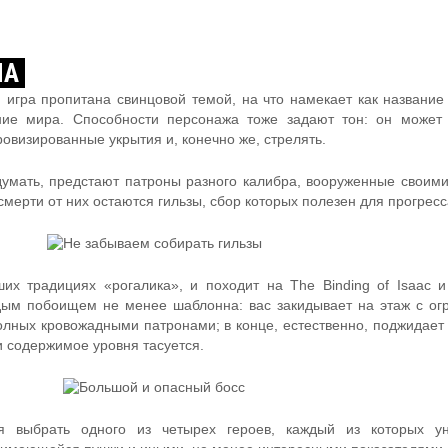
МА
, игра пропитана свинцовой темой, на что намекает как название
ние мира. Способности персонажа тоже задают тон: он может 
ровизированные укрытия и, конечно же, стрелять.
думать, предстают патроны разного калибра, вооруженные своим
мерти от них остаются гильзы, сбор которых полезен для прогресс
их традициях «рогалика», и походит на The Binding of Isaac 
ждым побоищем не менее шаблонна: вас закидывает на этаж с о
лных кровожадными патронами; в конце, естественно, поджидает 
 содержимое уровня тасуется.
я выбрать одного из четырех героев, каждый из которых ун