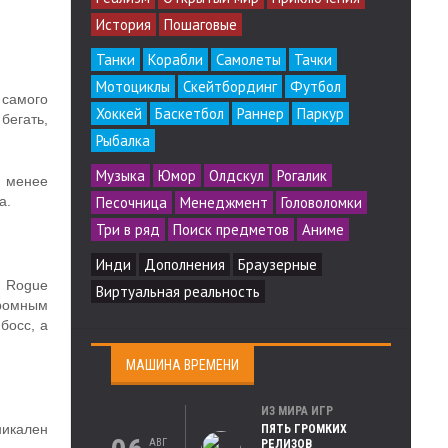
История
Пошаговые
Танки
Корабли
Самолеты
Тачки
Мотоциклы
Скейтбординг
Футбол
 самого
Хоккей
Баскетбол
Раннер
Паркур
бегать,
Рыбалка
Музыка
Юмор
Олдскул
Рогалик
и менее
Песочница
Менеджмент
Головоломки
а.
Три в ряд
Поиск предметов
Аниме
Инди
Дополнения
Браузерные
и Rogue
Виртуальная реальность
громным
босс, а
МАШИНА ВРЕМЕНИ
ИЗ МИРА ИГР
икален
ПЯТЬ ГРОМКИХ
АВГ
РЕЛИЗОВ