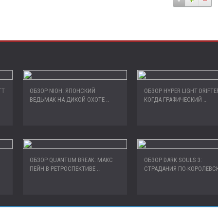
ТТ
ОБЗОР NIOH: ЯПОНСКИЙ
ОБЗОР HYPER LIGHT DRIFTE
ВЕДЬМАК НА ДИКОЙ ОХОТЕ ..
КОГДА ГРАФИЧЕСКИЙ ..
ОБЗОР QUANTUM BREAK: МАКС
ОБЗОР DARK SOULS 3:
ПЕЙН В РЕТРОСПЕКТИВЕ ..
СТРАДАНИЯ ПО-КОРОЛЕВСКИ