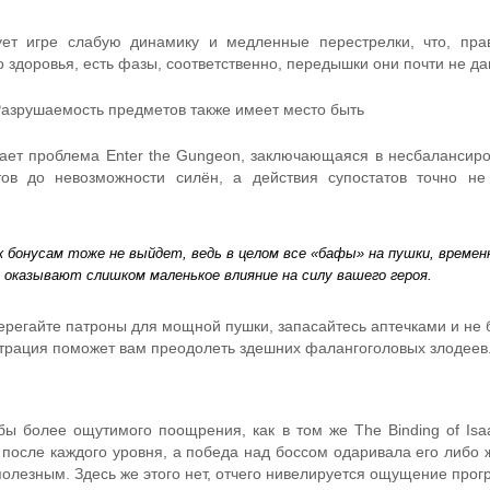
ет игре слабую динамику и медленные перестрелки, что, пра
о здоровья, есть фазы, соответственно, передышки они почти не да
ает проблема Enter the Gungeon, заключающаяся в несбалансир
тов до невозможности силён, а действия супостатов точно н
 бонусам тоже не выйдет, ведь в целом все «бафы» на пушки, време
 оказывают слишком маленькое влияние на силу вашего героя.
берегайте патроны для мощной пушки, запасайтесь аптечками и не 
нтрация поможет вам преодолеть здешних фалангоголовых злодеев
бы более ощутимого поощрения, как в том же The Binding of Isa
 после каждого уровня, а победа над боссом одаривала его либо 
олезным. Здесь же этого нет, отчего нивелируется ощущение прог