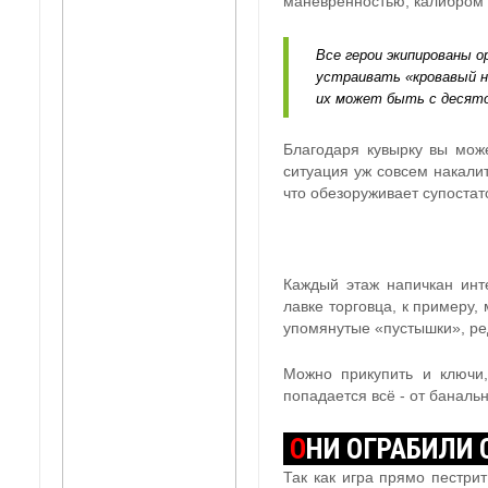
маневренностью, калибром
Все герои экипированы о
устраивать «кровавый ни
их может быть с десято
Благодаря кувырку вы може
ситуация уж совсем накалит
что обезоруживает супостат
Каждый этаж напичкан ин
лавке торговца, к примеру,
упомянутые «пустышки», ре
Можно прикупить и ключи,
попадается всё - от баналь
О
НИ ОГРАБИЛИ
Так как игра прямо пестри