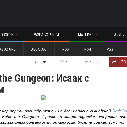
НОВОСТИ
РАЗРАБОТЧИКИ
МАТЕРИЯ
ГАЙДЫ
XBOX ONE
XBOX 360
PS5
PS4
PS3
ПО
ОБЗОР
3
3 907
 the Gungeon: Исаак с
м
 игр апрель расщедрился аж на две: недавно вышедшей
Dark So
 Enter the Gungeon. Проект в жанре roguelike отправит ва
 вы, выполняя обязанности оруженосца, будете сражаться с по