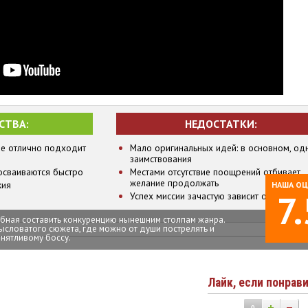
СТВА:
НЕДОСТАТКИ:
е отлично подходит
Мало оригинальных идей: в основном, од
заимствования
осваиваются быстро
Местами отсутствие поощрений отбивает
желание продолжать
жия
НАША ОЦ
7.
Успех миссии зачастую зависит от рандом
собная составить конкуренцию нынешним столпам жанра.
словатого сюжета, где можно от души пострелять и
нятливому боссу.
Лайк, если понрав
0