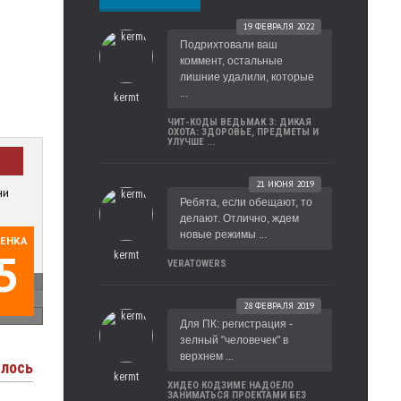
19 ФЕВРАЛЯ 2022
Подрихтовали ваш
коммент, остальные
лишние удалили, которые
...
kermt
ЧИТ-КОДЫ ВЕДЬМАК 3: ДИКАЯ
ОХОТА: ЗДОРОВЬЕ, ПРЕДМЕТЫ И
УЛУЧШЕ ...
21 ИЮНЯ 2019
ни
Ребята, если обещают, то
делают. Отлично, ждем
новые режимы ...
ЕНКА
5
а
kermt
VERATOWERS
28 ФЕВРАЛЯ 2019
Для ПК: регистрация -
зелный "человечек" в
верхнем ...
илось
kermt
ХИДЕО КОДЗИМЕ НАДОЕЛО
ЗАНИМАТЬСЯ ПРОЕКТАМИ БЕЗ