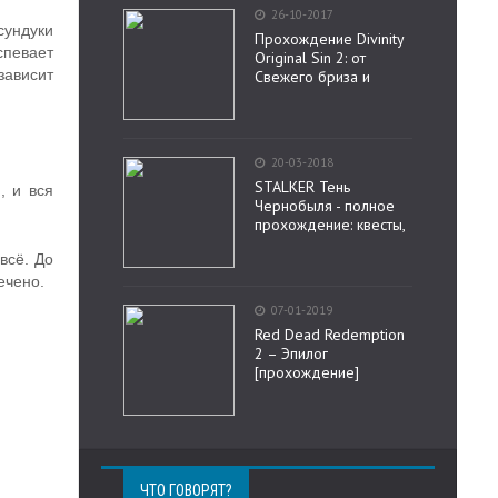
26-10-2017
сундуки
Прохождение Divinity
спевает
Original Sin 2: от
зависит
Свежего бриза и
20-03-2018
STALKER Тень
, и вся
Чернобыля - полное
прохождение: квесты,
всё. До
ечено.
07-01-2019
Red Dead Redemption
2 – Эпилог
[прохождение]
ЧТО ГОВОРЯТ?