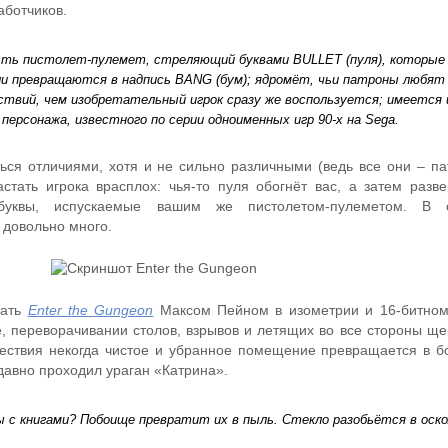
аботчиков.
есть пистолет-пулемет, стреляющий буквами BULLET (пуля), которые
ли превращаются в надпись BANG (бум); ядромёт, чьи патроны любят
твий, чем изобретательный игрок сразу же воспользуется; имеется 
персонажа, известного по серии одноименных игр 90-х на Sega.
ться отличиями, хотя и не сильно различными (ведь все они – па
астать игрока врасплох: чья-то пуля обогнёт вас, а затем разве
 буквы, испускаемые вашим же пистолетом-пулеметом. В 
о довольно много.
вать
Enter the Gungeon
Максом Пейном в изометрии и 16-битном
е, переворачивании столов, взрывов и летящих во все стороны ще
шествия некогда чистое и убранное помещение превращается в 
едавно проходил ураган «Катрина».
с книгами? Побоище превратит их в пыль. Стекло разобьётся в оско