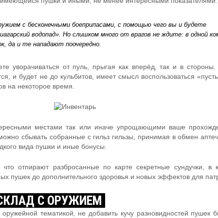
 имеющейся пушки и иными, не менее интересными показателями.
ружием с бесконечными боеприпасами, с помощью чего вы и будете
агарский водопад». Но слишком много от врагов не ждите: в одной к
к, да и те нападают поочередно.
те уворачиваться от пуль, прыгая как вперёд, так и в стороны.
ся, и будет не до кульбитов, имеет смысл воспользоваться «пуст
ов на некоторое время.
тересными местами так или иначе упрощающими ваше прохожд
 можно сбывать собранные с гильз гильзы, принимая в обмен аптеч
дкого вида пушки и иные бонусы.
 что отпирают разбросанные по карте секретные сундучки, в 
ных пушек до дополнительного здоровья и новых эффектов для пат
 СКЛАД С ОРУЖИЕМ
т оружейной тематикой, не добавить кучу разновидностей пушек 