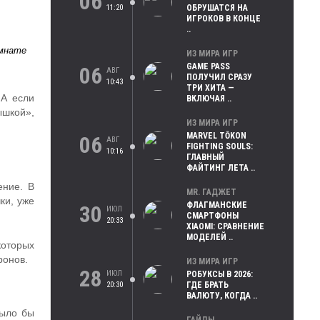
06
11:20
ОБРУШАТСЯ НА
ИГРОКОВ В КОНЦЕ
..
омнате
ИЗ МИРА ИГР
GAME PASS
06
АВГ
ПОЛУЧИЛ СРАЗУ
10:43
ТРИ ХИТА —
 А если
ВКЛЮЧАЯ ..
ышкой»,
ИЗ МИРА ИГР
MARVEL TŌKON
06
АВГ
FIGHTING SOULS:
10:16
ГЛАВНЫЙ
ФАЙТИНГ ЛЕТА ..
ение. В
MR. ГАДЖЕТ
ки, уже
ФЛАГМАНСКИЕ
30
ИЮЛ
СМАРТФОНЫ
20:33
XIAOMI: СРАВНЕНИЕ
МОДЕЛЕЙ ..
которых
ронов.
ИЗ МИРА ИГР
28
ИЮЛ
РОБУКСЫ В 2026:
20:30
ГДЕ БРАТЬ
ВАЛЮТУ, КОГДА ..
было бы