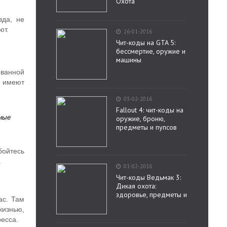
Охота
вда, не
ют.
26-01-2016
Чит-коды на GTA 5:
бессмертие, оружие и
машины
ованной
е имеют
03-02-2016
Fallout 4: чит-коды на
нные
оружие, броню,
предметы и пупсов
бойтесь
.
01-02-2016
Чит-коды Ведьмак 3:
Дикая охота:
здоровье, предметы и
ac. Там
жизнью,
ресса.