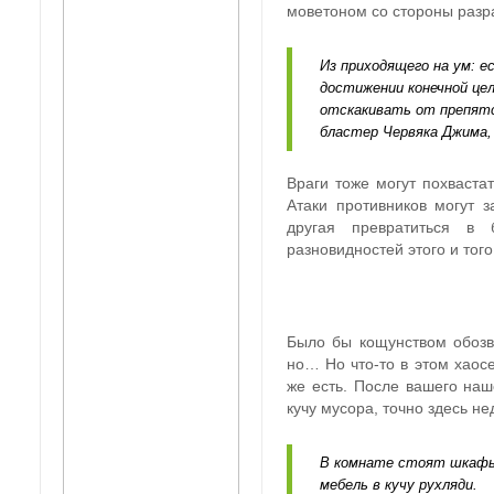
моветоном со стороны разр
Из приходящего на ум: 
достижении конечной це
отскакивать от препятс
бластер Червяка Джима, 
Враги тоже могут похваста
Атаки противников могут з
другая превратиться в
разновидностей этого и тог
Было бы кощунством обоз
но… Но что-то в этом хаос
же есть. После вашего на
кучу мусора, точно здесь н
В комнате стоят шкафы 
мебель в кучу рухляди.