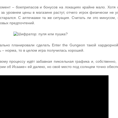
момент – боеприпасов и бонусов на локациях крайне мало. Хотя 
 за уровнем цены в магазине растут, отчего игрок физически не у
 старался. С аптечками та же ситуация. Считать ли это минусом, 
ровых предпочтений.
ально планировали сделать Enter the Gungeon такой хардкорной
 – норма, то в целом игра получилась хорошей.
вому процессу идёт забавная пиксельная графика и, собственно, 
рии об Исааке» ей далеко, но своё место под солнцем точно обесп