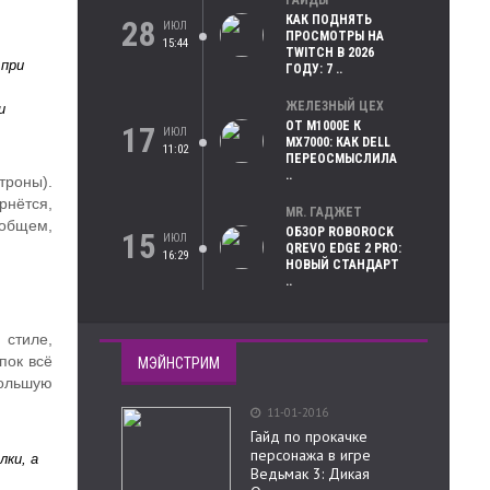
ГАЙДЫ
КАК ПОДНЯТЬ
28
ИЮЛ
ПРОСМОТРЫ НА
15:44
TWITCH В 2026
 при
ГОДУ: 7 ..
ЖЕЛЕЗНЫЙ ЦЕХ
и
ОТ M1000E К
17
ИЮЛ
MX7000: КАК DELL
11:02
ПЕРЕОСМЫСЛИЛА
..
троны).
рнётся,
MR. ГАДЖЕТ
общем,
ОБЗОР ROBOROCK
15
ИЮЛ
QREVO EDGE 2 PRO:
16:29
НОВЫЙ СТАНДАРТ
..
 стиле,
пок всё
МЭЙНСТРИМ
большую
11-01-2016
Гайд по прокачке
персонажа в игре
лки, а
Ведьмак 3: Дикая