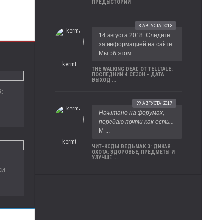
ПРЕДЫСТОРИИ
8 АВГУСТА 2018
14 августа 2018. Следите
за информацией на сайте.
Мы об этом ...
kermt
THE WALKING DEAD ОТ TELLTALE:
ПОСЛЕДНИЙ 4 СЕЗОН - ДАТА
ВЫХОД ...
R:
29 АВГУСТА 2017
Начитано на форумах,
передаю почти как есть...
М ...
kermt
ЧИТ-КОДЫ ВЕДЬМАК 3: ДИКАЯ
ОХОТА: ЗДОРОВЬЕ, ПРЕДМЕТЫ И
УЛУЧШЕ ...
 ..